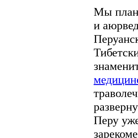
Мы план
и аюрве
Перуанс
Тибетск
знамени
медицин
траволеч
разверну
Перу уж
зарекоме