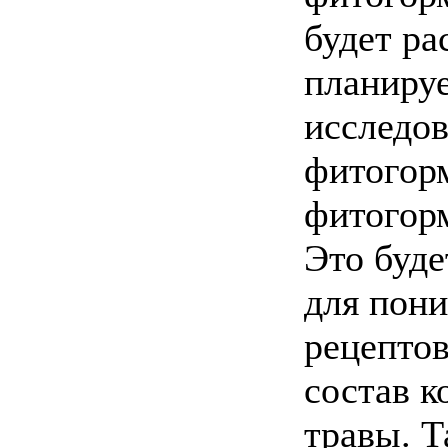
будет р
планиру
исследов
фитогор
фитогор
Это буде
для пон
рецептов
состав к
травы. Т