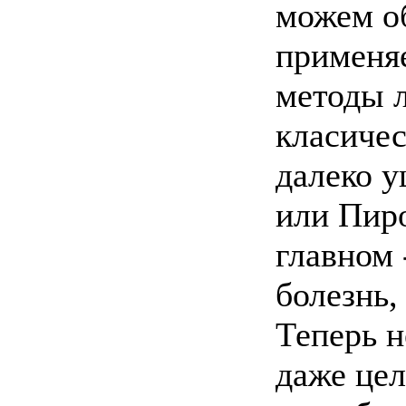
можем об
применя
методы 
класиче
далеко у
или Пиро
главном 
болезнь,
Теперь н
даже це