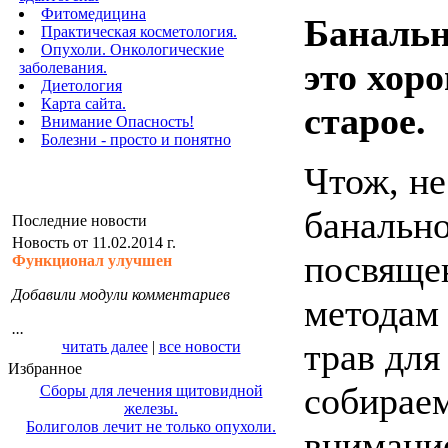
Фитомедицина
Банальн
Практическая косметология.
Опухоли. Онкологические
это хор
заболевания.
Диетология
Карта сайта.
старое.
Внимание Опасность!
Болезни - просто и понятно
Чтож, не
банально
Последние новости
Новость от 11.02.2014 г.
посвяще
Функционал улучшен
Добавили модули комментариев
методам
...
трав для
читать далее
|
все новости
Избранное
собираем
Сборы для лечения щитовидной
железы.
Болиголов лечит не только опухоли.
внимани