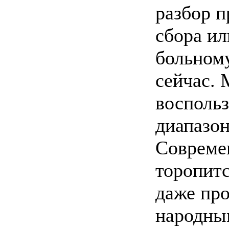
разбор п
сбора ил
больном
сейчас.
воспольз
диапазо
Совреме
торопитс
даже пр
народны