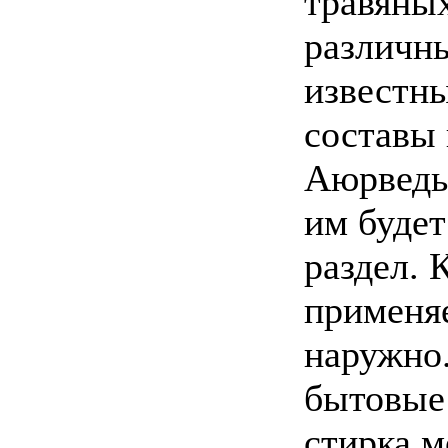
травяных
различн
известны
составы
Аюрведы
им буде
раздел. 
применяе
наружно
бытовые 
стирка 