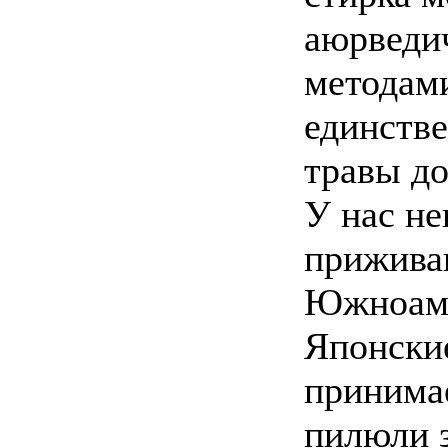
аюрведи
методами
единств
травы д
У нас не
прижива
Южноаме
Японски
принима
пилюли з