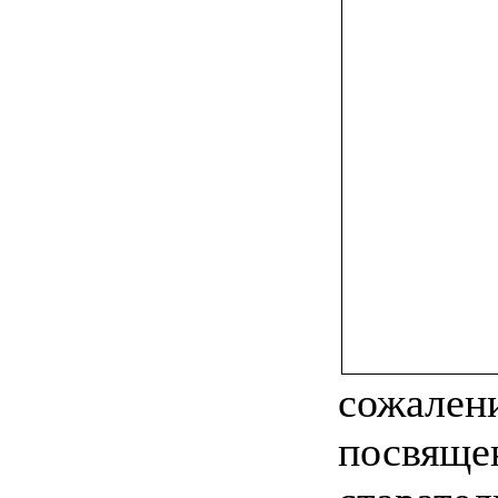
сожалени
посвяще