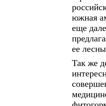
российск
южная а
еще дале
предлага
ее лесны
Так же д
интерес
соверше
медицин
фитогорм