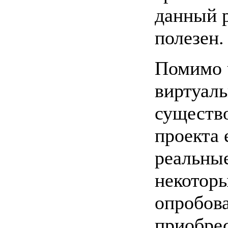
данный р
полезен.
Помимо 
виртуаль
существо
проекта 
реальны
некотор
опробова
приобрес