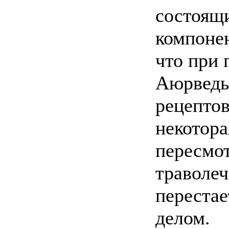
состоящи
компонен
что при 
Аюрведы
рецептов
некотора
пересмот
траволеч
переста
делом.