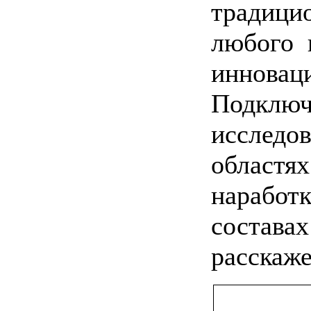
традицио
любого н
инноваци
Подключ
исследов
областях
наработк
составах
расскаже