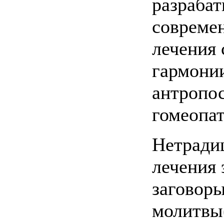
разраба
совреме
лечения 
гармонии
антропо
гомеопа
Нетради
лечения 
заговоры
молитвы(