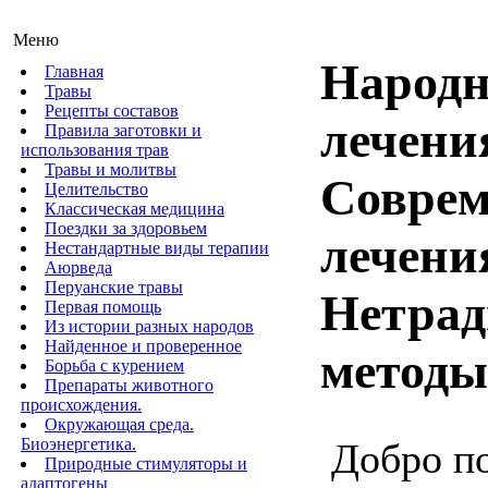
Меню
Народн
Главная
Травы
Рецепты составов
лечени
Правила заготовки и
использования трав
Травы и молитвы
Соврем
Целительство
Классическая медицина
Поездки за здоровьем
лечени
Нестандартные виды терапии
Аюрведа
Перуанские травы
Нетра
Первая помощь
Из истории разных народов
Найденное и проверенное
методы
Борьба с курением
Препараты животного
происхождения.
Окружающая среда.
Биоэнергетика.
Добро п
Природные стимуляторы и
адаптогены