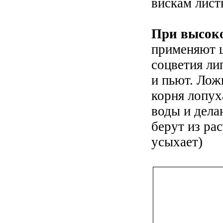
вискам лист
При высоко
применяют ц
соцветия лип
и пьют. Лож
корня лопух
воды и дела
берут из ра
усыхает)