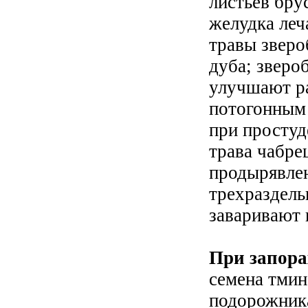
листьев бру
желудка леч
травы зверо
дуба; зверо
улучшают ра
потогонным
при простуд
трава чабре
продырявлен
трехраздел
заваривают 
При запора
семена тмина
подорожник