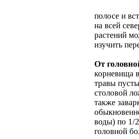
Из рас
полосе и вс
на всей сев
растений мо
изучить пер
От головно
корневища в
травы пуст
столовой ло
также завар
обыкновенно
воды) по 1/2
головной бо