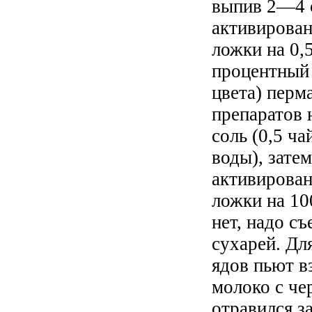
выпив 2—4 с
активирован
ложки на 0,5
процентный 
цвета) перм
препаратов 
соль (0,5 ч
воды), зате
активирова
ложки на 10
нет, надо с
сухарей. Дл
ядов пьют в
молоко с че
отравился з