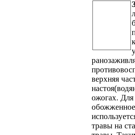
ранозаживл
противовосп
верхняя част
настоя(водя
ожогах. Для
обожженное
используетс
травы на ст