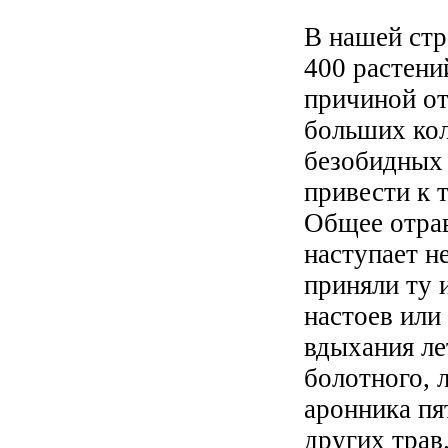
В нашей стр
400 растени
причиной от
больших ко
безобидных
привести к 
Общее отра
наступает не
приняли ту 
настоев или
вдыхания ле
болотного, 
аронника пя
других трав