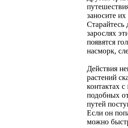
путешествия
заносите их 
Старайтесь 
зарослях эт
появятся го
насморк, сл
Действия н
растений ск
контактах с
подобных от
путей посту
Если он попа
можно быст