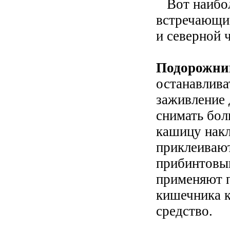
Вот наибол
встречающие
и северной 
Подорожни
останавлива
заживление 
снимать бол
кашицу накл
приклеивают
прибинтовы
применяют п
кишечника 
средство.