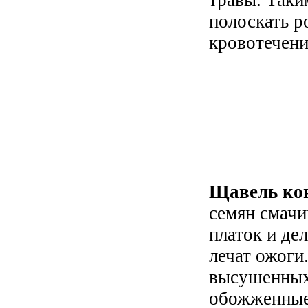
травы. Таки
полоскать р
кровотечени
Щавель ко
семян смачи
платок и де
лечат ожоги
высушенных
обожженные