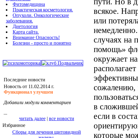
пути. Но в 
Фитомедицина
всякое. Нап
Практическая косметология.
Опухоли. Онкологические
или потерял
заболевания.
Диетология
немедленно.
Карта сайта.
Внимание Опасность!
случаях на 
Болезни - просто и понятно
помощь» фло
окружает на
располагает
эффективных
Последние новости
сожалению, 
Новость от 11.02.2014 г.
Функционал улучшен
пользоватьс
Добавили модули комментариев
в сложившей
...
если в соста
читать далее
|
все новости
ориентирующ
Избранное
Сборы для лечения щитовидной
которые мож
железы.