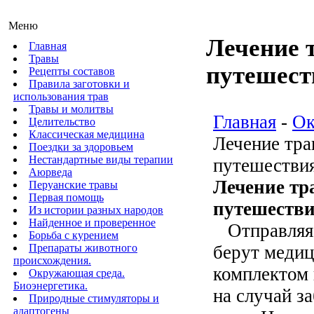
Меню
Лечение 
Главная
Травы
путешест
Рецепты составов
Правила заготовки и
использования трав
Травы и молитвы
Главная
-
Ок
Целительство
Классическая медицина
Лечение тра
Поездки за здоровьем
Нестандартные виды терапии
путешестви
Аюрведа
Лечение тр
Перуанские травы
Первая помощь
путешес
Из истории разных народов
Найденное и проверенное
Отправляясь
Борьба с курением
Препараты животного
берут медиц
происхождения.
комплектом
Окружающая среда.
Биоэнергетика.
на случай з
Природные стимуляторы и
адаптогены