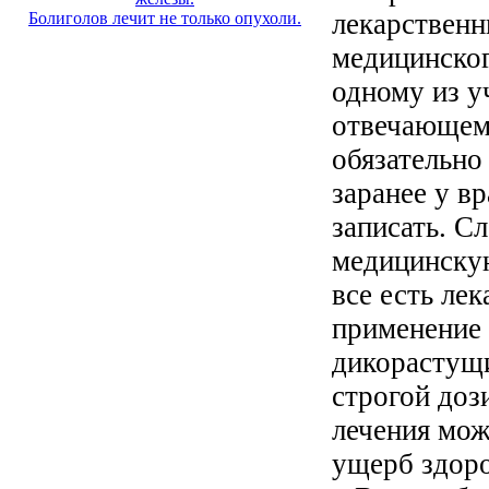
лекарственн
Болиголов лечит не только опухоли.
медицинског
одному из у
отвечающему
обязательно
заранее у вр
записать. С
медицинскую
все есть ле
применение 
дикорастущи
строгой доз
лечения мо
ущерб здор