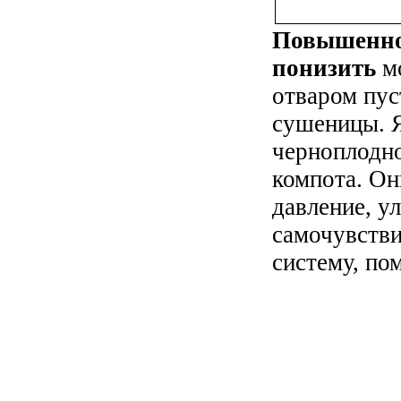
Повышенно
понизить
м
отваром пус
сушеницы. 
черноплодно
компота. Он
давление, 
самочувстви
систему, по