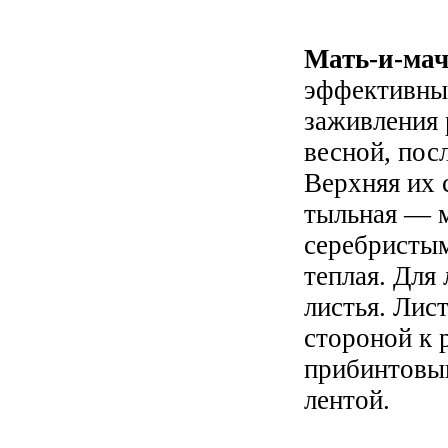
Мать-и-ма
эффективны
заживления 
весной, пос
Верхняя их с
тыльная — м
серебристым
теплая. Для
листья. Лис
стороной к 
прибинтовы
лентой.