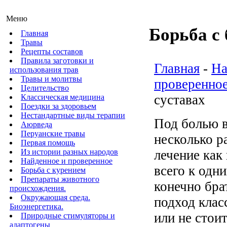
Меню
Борьба с 
Главная
Травы
Рецепты составов
Правила заготовки и
Главная
-
На
использования трав
Травы и молитвы
проверенное
Целительство
суставах
Классическая медицина
Поездки за здоровьем
Нестандартные виды терапии
Под болью в
Аюрведа
Перуанские травы
несколько р
Первая помощь
Из истории разных народов
лечение как
Найденное и проверенное
всего к одн
Борьба с курением
Препараты животного
конечно бра
происхождения.
Окружающая среда.
подход клас
Биоэнергетика.
или не стои
Природные стимуляторы и
адаптогены