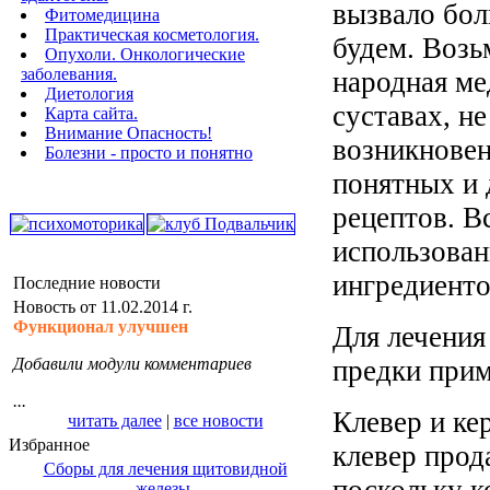
вызвало бол
Фитомедицина
Практическая косметология.
будем. Возь
Опухоли. Онкологические
заболевания.
народная ме
Диетология
суставах, н
Карта сайта.
Внимание Опасность!
возникновен
Болезни - просто и понятно
понятных и
рецептов. В
использован
ингредиенто
Последние новости
Новость от 11.02.2014 г.
Функционал улучшен
Для лечения
Добавили модули комментариев
предки прим
...
Клевер и ке
читать далее
|
все новости
Избранное
клевер прода
Сборы для лечения щитовидной
железы.