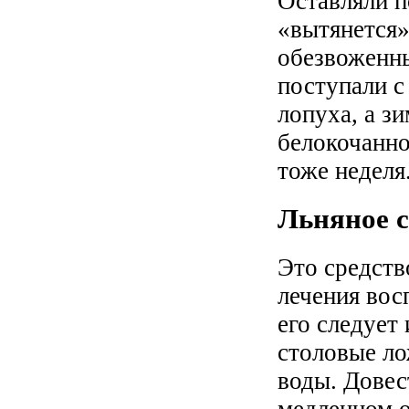
Оставляли п
«вытянется»
обезвоженны
поступали с
лопуха, а з
белокочанно
тоже неделя
Льняное с
Это средств
лечения вос
его следует
столовые ло
воды. Довес
медленном о