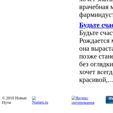
врачебная 
фарминдуст
Будьте сч
Будьте сча
Рождается 
она выраст
позже стан
без оглядк
хочет всегд
красивой,...
© 2010 Новые
Пути