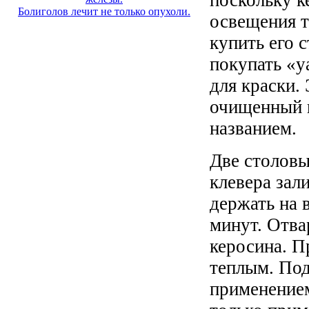
поскольку к
Болиголов лечит не только опухоли.
освещения т
купить его с
покупать «у
для краски.
очищенный к
названием.
Две столовы
клевера зал
держать на 
минут. Отва
керосина. П
теплым. Под
применением