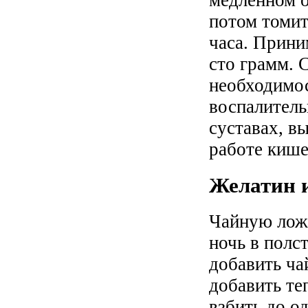
потом томит
часа. Прини
сто грамм. 
необходимос
воспалитель
суставах, в
работе кише
Желатин и
Чайную ложк
ночь в полс
добавить ча
добавить те
взбить до о