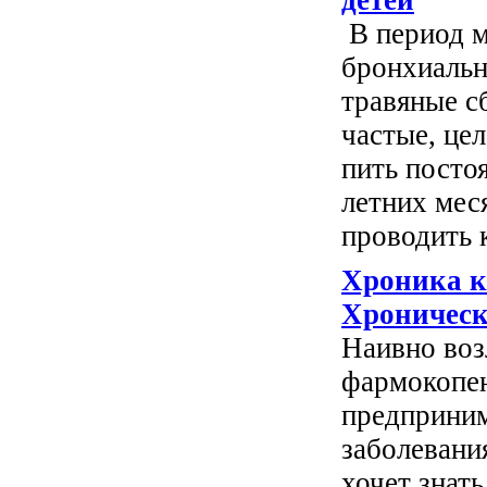
В период 
бронхиальн
травяные с
частые, це
пить посто
летних мес
проводить 
Хроника к
Хроническ
Наивно воз
фармокопею
предприним
заболевани
хочет знат