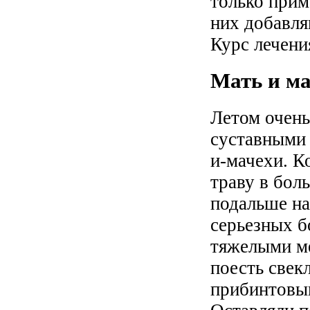
только прим
них добавля
Курс лечени
Мать и ма
Летом очень
суставными
и-мачехи. К
траву в бол
подальше на
серьезных б
тяжелыми ме
поесть свек
прибинтовыв