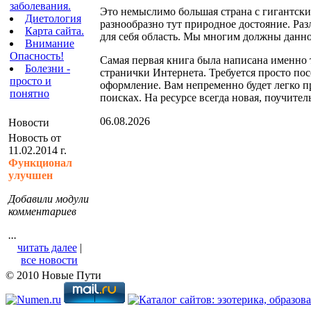
заболевания.
Это немыслимо большая страна с гигантски
Диетология
разнообразно тут природное достояние. Раз
Карта сайта.
для себя область. Мы многим должны данной
Внимание
Опасность!
Самая первая книга была написана именно т
Болезни -
странички Интернета. Требуется просто посе
просто и
оформление. Вам непременно будет легко пр
понятно
поисках. На ресурсе всегда новая, поучите
06.08.2026
Новости
Новость от
11.02.2014 г.
Функционал
улучшен
Добавили модули
комментариев
...
читать далее
|
все новости
© 2010 Новые Пути