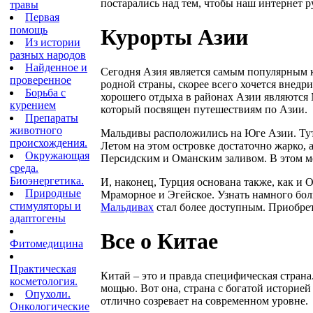
постарались над тем, чтобы наш интернет 
травы
Первая
помощь
Курорты Азии
Из истории
разных народов
Найденное и
Сегодня Азия является самым популярным 
проверенное
родной страны, скорее всего хочется внедр
Борьба с
хорошего отдыха в районах Азии являются 
курением
который посвящен путешествиям по Азии.
Препараты
животного
Мальдивы расположились на Юге Азии. Тут
происхождения.
Летом на этом островке достаточно жарко,
Окружающая
Персидским и Оманским заливом. В этом ме
среда.
Биоэнергетика.
И, наконец, Турция основана также, как и 
Природные
Мраморное и Эгейское. Узнать намного бол
стимуляторы и
Мальдивах
стал более доступным. Приобре
адаптогены
Все о Китае
Фитомедицина
Практическая
Китай – это и правда специфическая стран
косметология.
мощью. Вот она, страна с богатой историей
Опухоли.
отлично созревает на современном уровне.
Онкологические