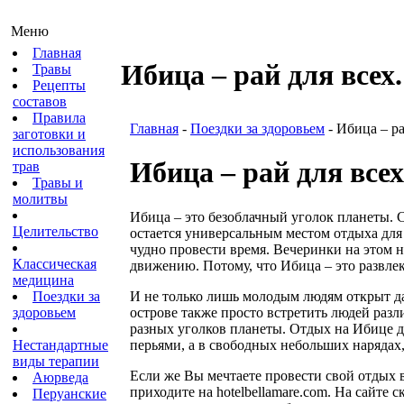
Меню
Главная
Ибица – рай для всех
Травы
Рецепты
составов
Правила
Главная
-
Поездки за здоровьем
- Ибица – ра
заготовки и
использования
Ибица – рай для всех
трав
Травы и
молитвы
Ибица – это безоблачный уголок планеты. С
Целительство
остается универсальным местом отдыха для
чудно провести время. Вечеринки на этом 
Классическая
движению. Потому, что Ибица – это развле
медицина
И не только лишь молодым людям открыт да
Поездки за
острове также просто встретить людей раз
здоровьем
разных уголков планеты. Отдых на Ибице д
перьями, а в свободных небольших нарядах,
Нестандартные
виды терапии
Если же Вы мечтаете провести свой отдых 
Аюрведа
приходите на hotelbellamare.com. На сайт
Перуанские