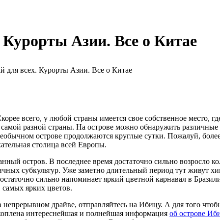
. Курорты Азии. Все о Китае
й для всех. Курорты Азии. Все о Китае
корее всего, у любой страны имеется свое собственное место, г
 самой разной страны. На острове можно обнаружить различные 
необычном острове продолжаются круглые сутки. Пожалуй, более
кательная столица всей Европы.
нный остров. В последнее время достаточно сильно возросло к
личных субкультур. Уже заметно длительный период тут живут х
остаточно сильно напоминает яркий цветной карнавал в Бразил
 самых ярких цветов.
в непрерывном драйве, отправляйтесь на Ибицу. А для того что
е скоплена интереснейшая и полнейшая информация
об острове Иб