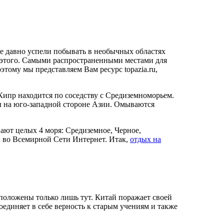
е давно успели побывать в необычных областях
ля этого. Самыми распространенными местами для
тому мы представляем Вам ресурс topazia.ru,
пр находится по соседству с Средиземноморьем.
ы на юго-западной стороне Азии. Омываются
вают целых 4 моря: Средиземное, Черное,
u во Всемирной Сети Интернет. Итак,
отдых на
сположены только лишь тут. Китай поражает своей
оединяет в себе верность к старым учениям и также