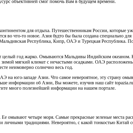
русурс объективней смог помочь Вам в будущем времени.
континентом для отдыха. Путешественникам России, которые уж
ится во что-то новое. Азия будто бы была создана специально д
Мальдивская Республика, Кипр, ОАЭ и Турецкая Республика. Поэ
 целый год жарко. Омываются Мальдивы Индийским океаном. Ки
 а зимой мягкий климат с нечастыми осадками. ОАЭ расположен
сте неимоверно солнечно весь год.
ОАЭ на юго-западе Азии. Что самое невероятное, эту страну омы
ьше информации об Азии, Вы можете, изучив наш сайт topazia.r
тите много полезнейшей информации на нашем портале.
а. Ее омывают четыре моря. Самые прекрасные зеленые места ра
 и личными традициями. Невероятно, с какой тонкостью Китай с