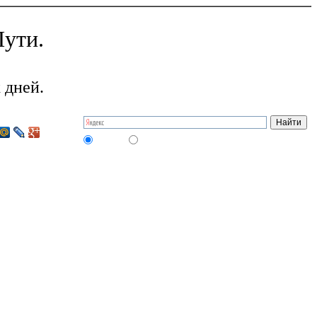
ути.
 дней.
на сайте
в интернете