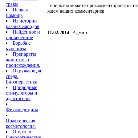
травы
Теперь вы можете прокомментировать стат
Первая
ждем ваших комментариев.
помощь
Из истории
разных народов
Найденное и
11.02.2014
| Aдмин
проверенное
Борьба с
курением
Препараты
животного
происхождения.
Окружающая
среда.
Биоэнергетика.
Природные
стимуляторы и
адаптогены
Фитомедицина
Практическая
косметология.
Опухоли.
Онкологические