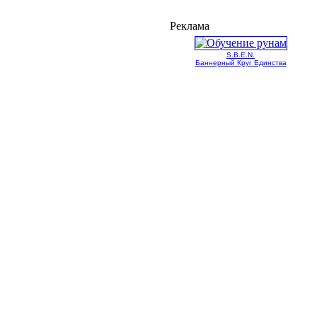
Реклама
S.B.E.N.
Баннерный Круг Единства