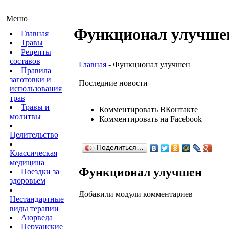
Меню
Функционал улучше
Главная
Травы
Рецепты
составов
Главная
- Функционал улучшен
Правила
заготовки и
Последние новости
использования
трав
Травы и
Комментировать ВКонтакте
молитвы
Комментировать на Facebook
Целительство
Поделиться…
Классическая
медицина
Функционал улучшен
Поездки за
здоровьем
Добавили модули комментариев
Нестандартные
виды терапии
Аюрведа
Перуанские