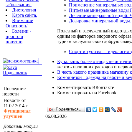
заболевания.
Применение минеральных вод
Диетология
Питьевые минеральные воды 
Карта сайта.
Лечение минеральной водой. Ч
Внимание
Дозировка минеральной воды.
Опасность!
Полезный и заслуженный вид отдыха
Болезни -
одним из факторов здорового образ
просто и
туризм заслужил свою добрую славу.
понятно
Спорт и туризм — идеология з
Купальник более отнюдь не источни
жертв - излишних расходов и нервов.
В честь какого праздника магазину 
Комбинезон - одежда на работе и ве
Комментировать ВКонтакте
Последние
Комментировать на Facebook
новости
Новость от
11.02.2014 г.
Поделиться…
Функционал
улучшен
06.08.2026
Добавили модули
комментариев