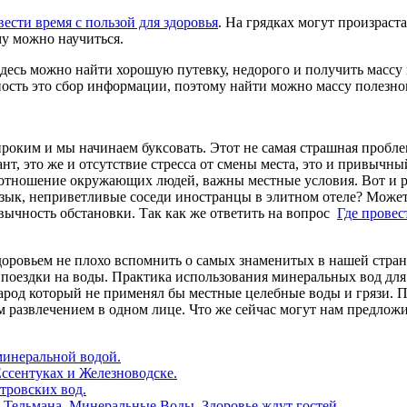
вести время с пользой для здоровья
. На грядках могут произраст
му можно научиться.
 Здесь можно найти хорошую путевку, недорого и получить масс
ость это сбор информации, поэтому найти можно массу полезно
оким и мы начинаем буксовать. Этот не самая страшная проблема
т, это же и отсутствие стресса от смены места, это и привычны
 отношение окружающих людей, важны местные условия. Вот и р
ык, неприветливые соседи иностранцы в элитном отеле? Может
вычность обстановки. Так как же ответить на вопрос
Где провес
здоровьем не плохо вспомнить о самых знаменитых в нашей стр
 поездки на воды. Практика использования минеральных вод для
арод который не применял бы местные целебные воды и грязи. 
м развлечением в одном лице. Что же сейчас могут нам предлож
минеральной водой.
ссентуках и Железноводске.
тровских вод.
 Тельмана, Минеральные Воды, Здоровье ждут гостей