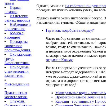
травы
Однако, можно и
на собственной даче про
Первая
посадить их нужно конечно уметь, но все
помощь
Из истории
Удалось найти очень интересный ресурс.
разных народов
направлениям туризма. Общая направленн
Найденное и
проверенное
Где и как подобрать поездку?
Борьба с
курением
Часто выбор становится слишком шир
Препараты
выбрать для себя оптимальный вариан
животного
важно, кому то очень важно. Важно
происхождения.
и непривычное окружение? Чужой яз
Окружающая
комфорта часто намного важнее при
среда.
отдыхе в Крыму
Биоэнергетика.
Природные
Раз мы говорим о путешествиях за 
стимуляторы и
историю методах оздоровления. Это
адаптогены
уже огромная. Даже сложно найти н
отдыхом и оздоровлением и светски
Фитомедицина
минеральных вод?
Практическая
Минеральные воды - лечение 
косметология.
Профессиональное лечение в Е
Опухоли.
Карелия - гостинница у Полюс
Онкологические
Санатории Железноводска: им.