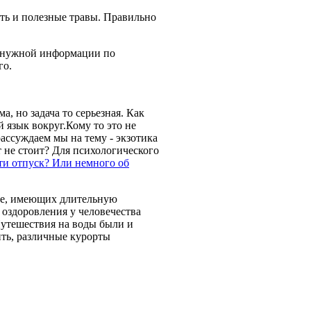
ать и полезные травы. Правильно
у нужной информации по
го.
, но задача то серьезная. Как
й язык вокруг.Кому то это не
ассуждаем мы на тему - экзотика
 не стоит? Для психологического
ти отпуск? Или немного об
ане, имеющих длительную
 оздоровления у человечества
Путешествия на воды были и
ить, различные курорты