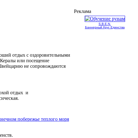
Реклама
S.B.E.N.
Баннерный Круг Единства
роший отдых с оздоровительными
ы Кералы или посещение
 Швейцарию не сопровождаются
охой отдых и
сическая.
лнечном побережье теплого моря
енств.