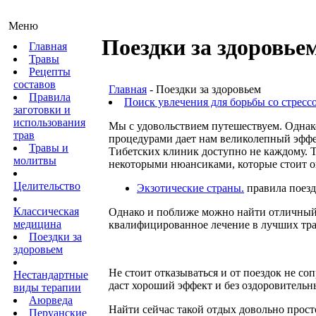
Меню
Поездки за здоровье
Главная
Травы
Рецепты
составов
Главная
- Поездки за здоровьем
Правила
Поиск увлечения для борьбы со стресс
заготовки и
использования
Мы с удовольствием путешествуем. Одна
трав
процедурами дает нам великолепный эффе
Травы и
Тибетских клиник доступно не каждому. 
молитвы
некоторыми нюансиками, которые стоит ог
Целительство
Экзотические страны.
правила поездо
Классическая
Однако и поближе можно найти отличный
медицина
квалифицированное лечение в лучших тра
Поездки за
здоровьем
Не стоит отказываться и от поездок не 
Нестандартные
даст хороший эффект и без оздоровительн
виды терапии
Аюрведа
Найти сейчас такой отдых довольно прост
Перуанские