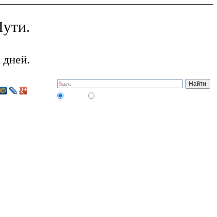
ути.
 дней.
на сайте
в интернете