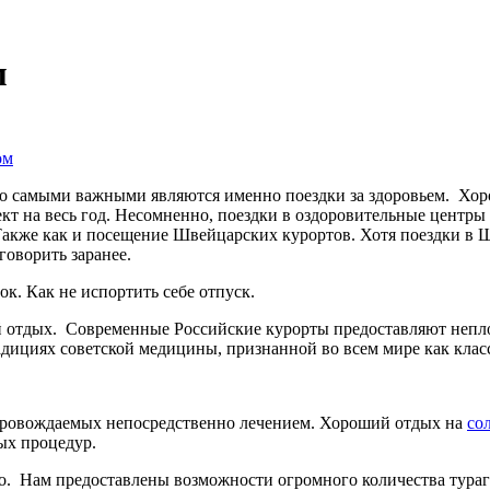
м
ом
ко самыми важными являются именно поездки за здоровьем. Хо
кт на весь год. Несомненно, поездки в оздоровительные центр
Также как и посещение Швейцарских курортов. Хотя поездки в
оворить заранее.
к. Как не испортить себе отпуск.
 отдых. Современные Российские курорты предоставляют непл
дициях советской медицины, признанной во всем мире как клас
сопровождаемых непосредственно лечением. Хороший отдых на
со
ых процедур.
о. Нам предоставлены возможности огромного количества тураг