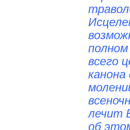
травол
Исцеле
возмож
полном
всего 
канона
молени
всеноч
лечит 
об это