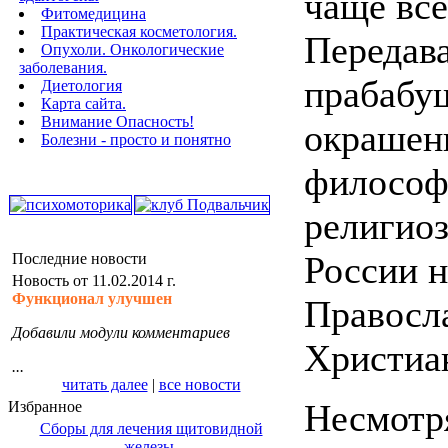
чаще все
Фитомедицина
Практическая косметология.
Передав
Опухоли. Онкологические
заболевания.
прабабуш
Диетология
Карта сайта.
Внимание Опасность!
окрашен
Болезни - просто и понятно
философ
религио
России н
Последние новости
Новость от 11.02.2014 г.
Функционал улучшен
Правосл
Добавили модули комментариев
Христиа
...
читать далее
|
все новости
Несмотря
Избранное
Сборы для лечения щитовидной
железы.