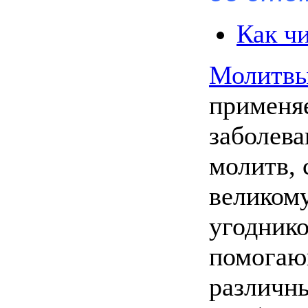
Как ч
Молитвы
применя
заболева
молитв, 
великом
угоднико
помогаю
различны