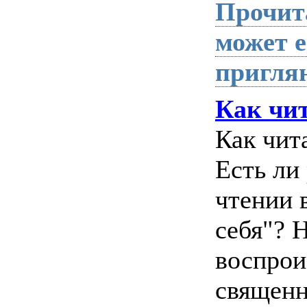
Прочита
может 
пригля
Как чи
Как чит
Есть ли
чтении 
себя"? 
воспрои
священн