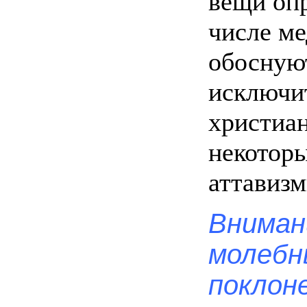
вещи оп
числе ме
обосную
исключи
христиан
некотор
аттавизм
Внимани
молебн
поклоне