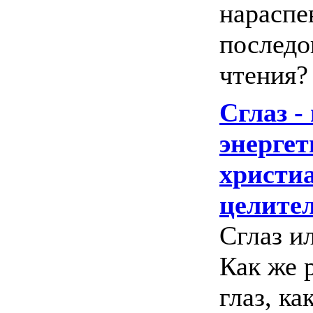
нараспе
последо
чтения? 
Сглаз -
энергет
христи
целител
Сглаз и
Как же 
глаз, к