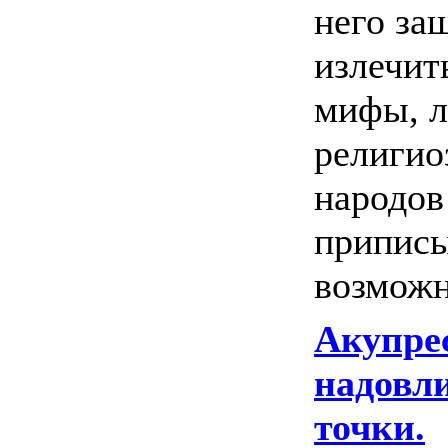
него за
излечит
мифы, л
религио
народов
приписы
возможно
Акупрес
надовл
точки.