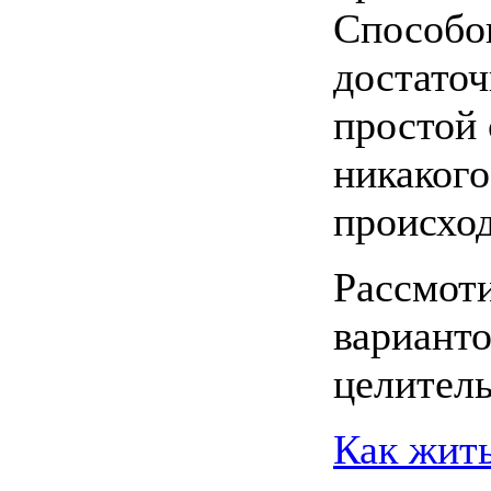
Способов
достато
простой 
никакого
происхо
Рассмот
варианто
целитель
Как жить