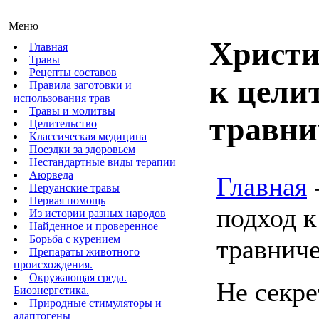
Меню
Христи
Главная
Травы
Рецепты составов
к цели
Правила заготовки и
использования трав
Травы и молитвы
травни
Целительство
Классическая медицина
Поездки за здоровьем
Нестандартные виды терапии
Аюрведа
Главная
Перуанские травы
Первая помощь
подход к
Из истории разных народов
Найденное и проверенное
Борьба с курением
травниче
Препараты животного
происхождения.
Окружающая среда.
Не секре
Биоэнергетика.
Природные стимуляторы и
адаптогены