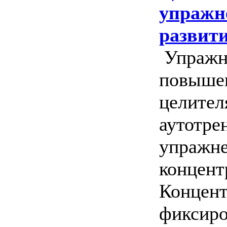
упражн
развити
Упражн
повыше
целител
аутотре
упражне
концент
Концент
фиксир