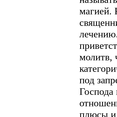
магией. 
священни
лечению.
приветс
молитв, 
категори
под запр
Господа 
отношен
плюсы и