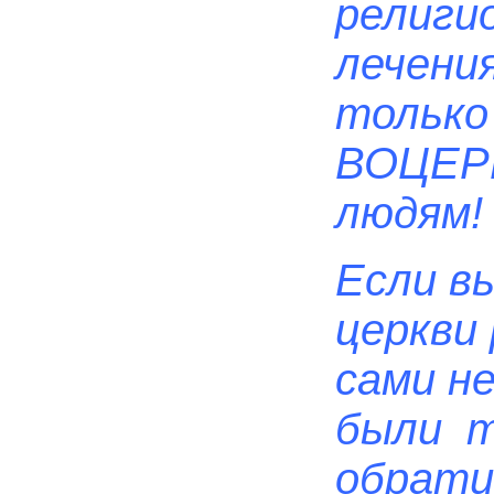
религи
лечени
только
ВОЦЕР
людям!
Если в
церкви 
сами н
были т
обрати