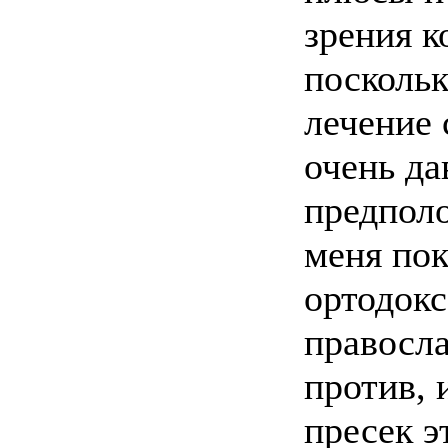
зрения к
поскольк
лечение 
очень да
предполо
меня по
ортодокс
правосла
против, 
пресек э