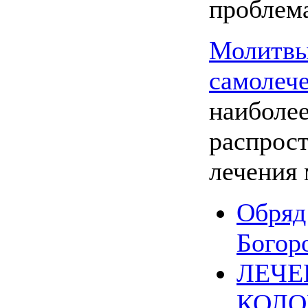
проблема
Молитвы
самолеч
наиболе
распрос
лечения 
Обряд
Богор
ЛЕЧЕ
КОЛ