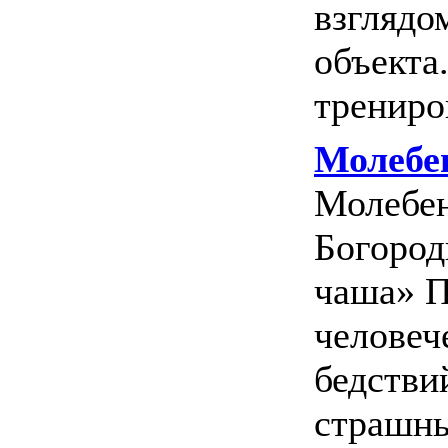
взглядо
объекта
трениров
Молебен
Молебен
Богород
чаша» П
человеч
бедстви
страшны