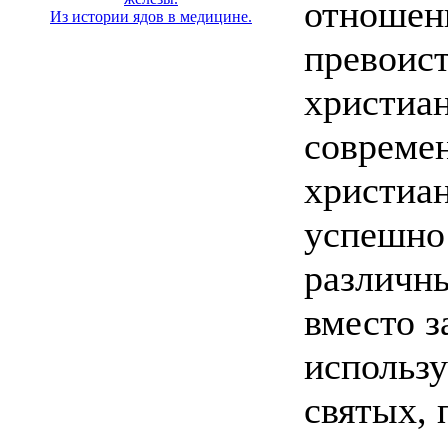
отношени
Из истории ядов в медицине.
превоис
христиан
совреме
христиан
успешно
различны
вместо з
использ
святых,