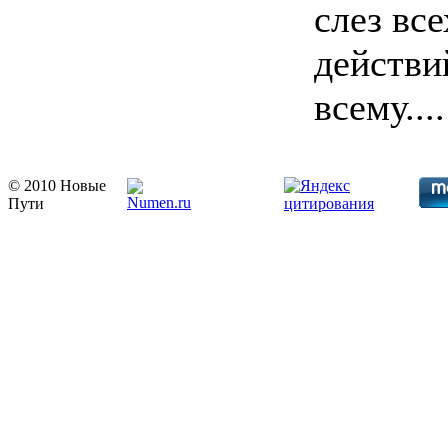
слез вс
действи
всему....
© 2010 Новые
Пути