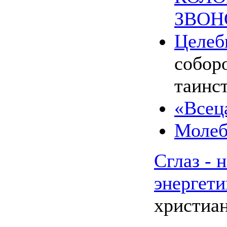
ЗВО
Целеб
собор
таинс
«Всец
Молеб
Сглаз - 
энергети
христиан