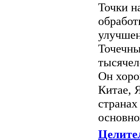
Точки н
обработ
улучше
Точечны
тысячел
Он хоро
Китае, 
странах
основном
Целител