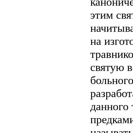
канонич
этим свя
начитыв
на изгот
травнико
святую в
больного
разрабо
данного 
предкам
называть