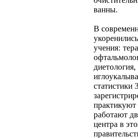
ванны.
В современ
укоренились
учения: тер
офтальмолог
диетология,
иглоукалыва
статистики 
зарегистрир
практикуют
работают дв
центра в эт
правительс