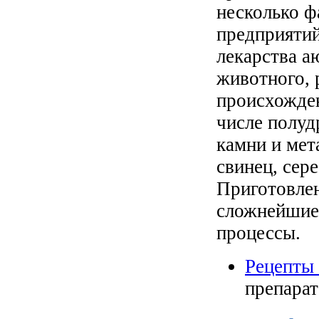
несколько ф
предприяти
лекарства а
животного, 
происхожден
числе полуд
камни и мета
свинец, сере
Приготовлен
сложнейшие
процессы.
Рецепты
препарат