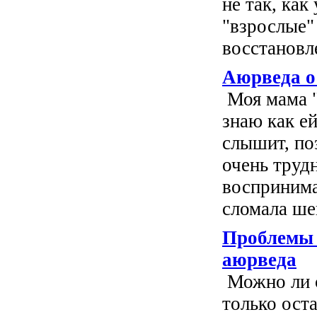
не так, как
"взрослые"
восстановле
Аюрведа о
Моя мама "
знаю как ей
слышит, по
очень труд
воспринима
сломала шей
Проблемы 
аюрведа
Можно ли 
только ост