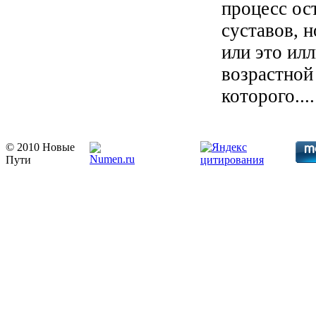
процесс ос
суставов, н
или это ил
возрастной
которого....
© 2010 Новые
Пути