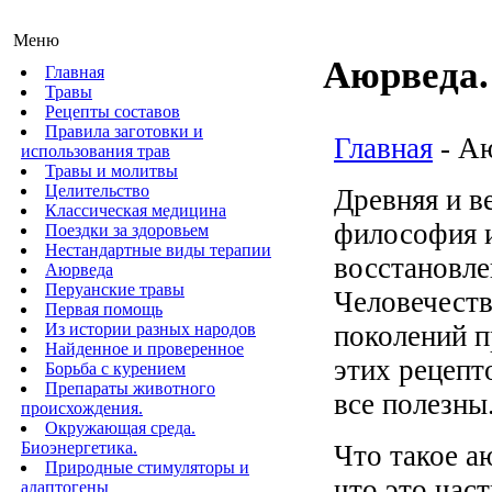
Меню
Аюрведа.
Главная
Травы
Рецепты составов
Правила заготовки и
Главная
- Аю
использования трав
Травы и молитвы
Целительство
Древняя и в
Классическая медицина
философия 
Поездки за здоровьем
Нестандартные виды терапии
восстановле
Аюрведа
Перуанские травы
Человечеств
Первая помощь
Из истории разных народов
поколений п
Найденное и проверенное
этих рецепт
Борьба с курением
Препараты животного
все полезны
происхождения.
Окружающая среда.
Биоэнергетика.
Что такое а
Природные стимуляторы и
что это час
адаптогены