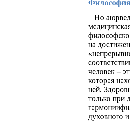
Философия
Но аюрведа
медицинская
философское
на достижен
«непрерывно
соответстви
человек – э
которая нах
ней. Здоров
только при 
гармониифиз
духовного и