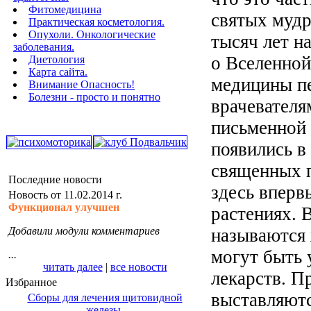
Фитомедицина
святых мудр
Практическая косметология.
Опухоли. Онкологические
тысяч лет н
заболевания.
о Вселенной
Диетология
Карта сайта.
медицины п
Внимание Опасность!
Болезни - просто и понятно
врачевателя
письменной 
появились в
священных 
Последние новости
здесь вперв
Новость от 11.02.2014 г.
Функционал улучшен
растениях. 
Добавили модули комментариев
называются 
могут быть
...
читать далее
|
все новости
лекарств. П
Избранное
выставляютс
Сборы для лечения щитовидной
железы.