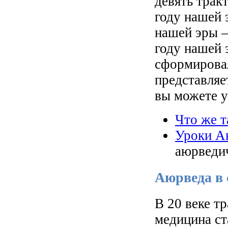
девять трак
году нашей э
нашей эры –
году нашей 
сформировал
представляе
вы можете у
Что же 
Уроки А
аюрведич
Аюрведа в 
В 20 веке т
медицина ст