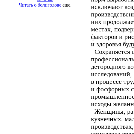
Читать о болиголове
еще.
исключают воз
производствен
них продолжает
местах, подве
факторов и рис
и здоровья буд
Сохраняется в
профессиональ
детородного в
исследований,
в процессе тру
и фосфорных с
промышленнос
исходы желанн
Женщины, раб
кузнечных, ма
производствах