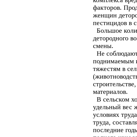
комп­лекса вр
факторов. Прод
женщин деторо
пес­тицидов в 
Большое колич
детородного во
смены.
Не соблюдаютс
поднимае­мым
тяжестям в сел
(животноводств
строительстве
материалов.
В сельском хо
удельный вес 
условиях труда
труда, составл
пос­ледние год