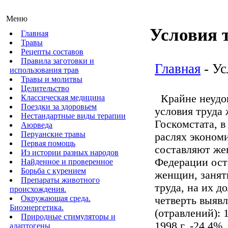
Меню
Условия 
Главная
Травы
Рецепты составов
Правила заготовки и
Главная
- Ус
использования трав
Травы и молитвы
Целительство
Крайне неудо
Классическая медицина
Поездки за здоровьем
условия труда
Нестандартные виды терапии
Госкомстата, в
Аюрведа
Перуанские травы
раслях эконо
Первая помощь
составляют же
Из истории разных народов
Федерации ост
Найденное и проверенное
Борьба с курением
женщин, занят
Препараты животного
труда, на их д
происхождения.
Окружающая среда.
четверть выяв
Биоэнергетика.
(отравлений): 1
Природные стимуляторы и
1998 г. -24,4%.
адаптогены