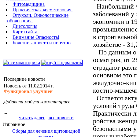
Фитомедицина
Наибольший у
Практическая косметология.
заболеваний у
Опухоли. Онкологические
заболевания.
экономики в 19
Диетология
промышленности
Карта сайта.
в строительной
Внимание Опасность!
Болезни - просто и понятно
хозяйстве - 31
По данным об
осмотров, от 
страдают разл
основном это 
Последние новости
желудочно-киш
Новость от 11.02.2014 г.
костно-мышеч
Функционал улучшен
Остается акту
Добавили модули комментариев
условий труда
...
Практически л
читать далее
|
все новости
ройства женщи
Избранное
безопасными у
Сборы для лечения щитовидной
норм выработк
железы.