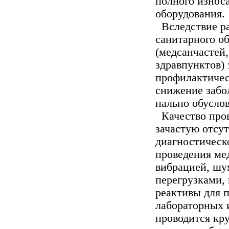
полного износа
оборудования.
Вследствие ра
санитарного об
(медсанчастей
здравпунктов)
профилактичес
снижение забо
нально обусло
Качество пров
зачастую отсут
диагностическ
проведения ме
вибрацией, шу
перегрузками,
реактивы для 
лабораторных и
проводится кр