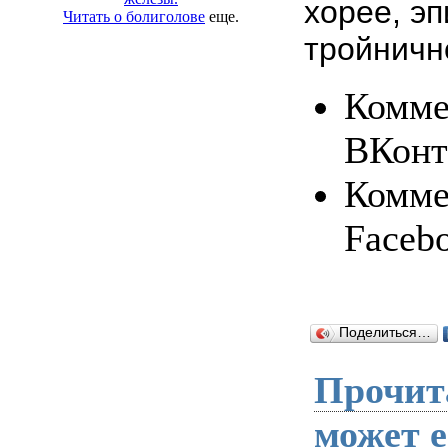
хорее, э
Читать о болиголове
еще.
тройничн
Комме
ВКонт
Комме
Faceb
Поделиться…
Прочита
может 