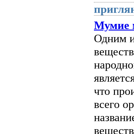
пригля
Мумие 
Одним и
веществ
народно
являетс
что про
всего о
названи
веществ