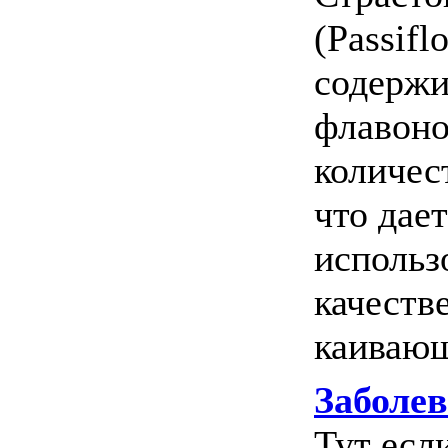
(Passifl
содер­ж
флавоно
количес
что дае
использо
качеств
каивающе
Заболев
Тут есл