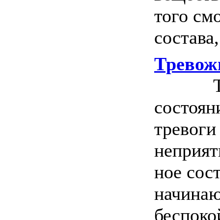
того см
состава,.
Тревож
Трев
состоян
тревоги
неприят
ное сос
начинаю
беспокой