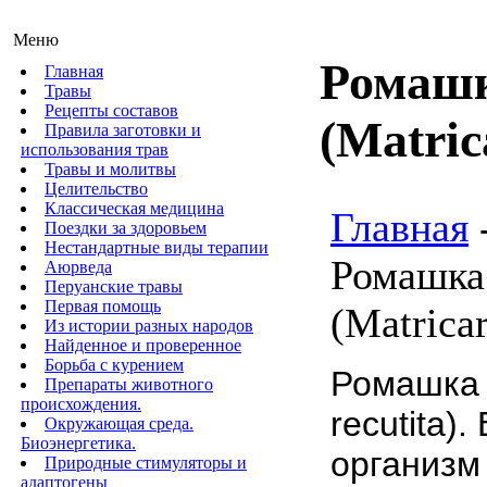
Меню
Ромашк
Главная
Травы
Рецепты составов
(Matrica
Правила заготовки и
использования трав
Травы и молитвы
Целительство
Классическая медицина
Главная
Поездки за здоровьем
Нестандартные виды терапии
Ромашка
Аюрведа
Перуанские травы
Первая помощь
(Matricar
Из истории разных народов
Найденное и проверенное
Борьба с курением
Ромашка а
Препараты животного
происхождения.
recutita)
Окружающая среда.
Биоэнергетика.
организм
Природные стимуляторы и
адаптогены