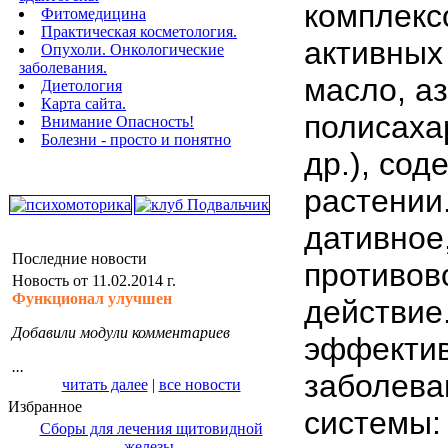
комплекс
Фитомедицина
Практическая косметология.
активных
Опухоли. Онкологические
заболевания.
масло, а
Диетология
Карта сайта.
полисаха
Внимание Опасность!
Болезни - просто и понятно
др.), со
растении
дативное
Последние новости
противов
Новость от 11.02.2014 г.
Функционал улучшен
дейст­ви
Добавили модули комментариев
эффектив
...
заболева
читать далее
|
все новости
Избранное
системы: 
Сборы для лечения щитовидной
железы.