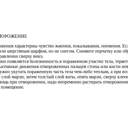
МОРОЖЕНИЕ
ожения характерны чувство жжения, покалывания, онемения. Ес
 или шерстяным шарфом, но не снегом. Снимите перчатку или об
равлении сверху вниз.
ии появляется болезненность в пораженном участке тела, теряет
 Активные движения отмороженных пальцев стопы или кисти не
ужно укутать пораженную часть тела чем-либо теплым, а при в
 слой марли, затем толстый слой ваты, опять марли, сверху кле
омощь при отморожении, надо непременно растирать отмороженны
е помещение.