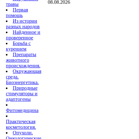
08.08.2026
травы
Первая
помощь
Из истории
разных народов
Найденное и
проверенное
Борьба с
курением
Препараты
животного
происхождения.
Окружающая
среда.
Биоэнергетика.
Природные
стимуляторы и
адаптогены
Фитомедицина
Практическая
косметология.
Опухоли.
Онкологические