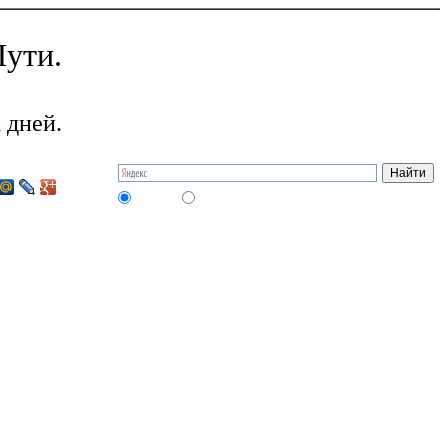
ути.
 дней.
на сайте
в интернете