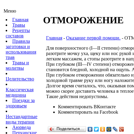
Меню
ОТМОРОЖЕНИЕ
Главная
Травы
Рецепты
составов
Главная
-
Оказание первой помощи.
- ОТ
Правила
заготовки и
Для поверхностного (I—II степени) отмор
использования
разотрите мочку уха, щеку или нос рукой
трав
легким массажем, а стопы разотрите в нап
Травы и
При глубоком (III—IV степени) отморожен
молитвы
становится бледной, холодной на ощупь.
При глубоком отморожении обязательно н
Целительство
холодовой травме руку или ногу наложите
Долгое время считалось, что, оказывая п
Классическая
можно скорее доставить человека в тепло
медицина
Такие действия недопустимы.
Поездки за
здоровьем
Комментировать ВКонтакте
Комментировать на Facebook
Нестандартные
виды терапии
Аюрведа
Поделиться…
Перуанские