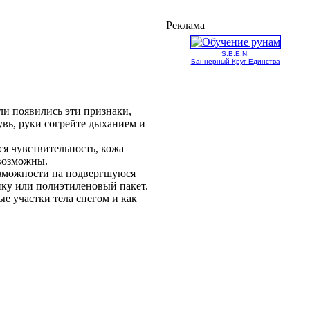
Реклама
S.B.E.N.
Баннерный Круг Единства
ли появились эти признаки,
увь, руки согрейте дыханием и
ся чувствительность, кожа
возможны.
озможности на подвергшуюся
енку или полиэтиленовый пакет.
е участки тела снегом и как