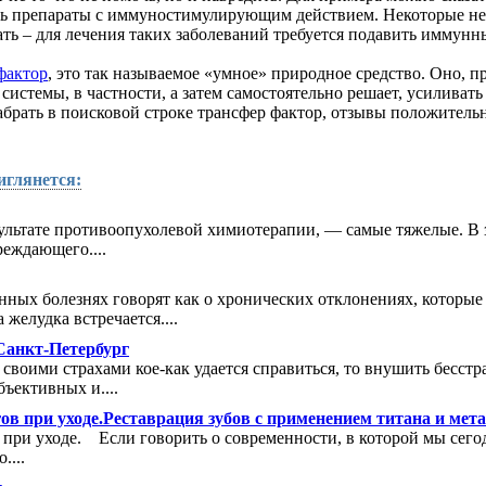
ть препараты с иммуностимулирующим действием. Некоторые не
ть – для лечения таких заболеваний требуется подавить иммунный
фактор
, это так называемое «умное» природное средство. Оно, п
системы, в частности, а затем самостоятельно решает, усиливать
абрать в поисковой строке трансфер фактор, отзывы положител
иглянется:
тате противоопухолевой хи­миотерапии, — самые тяжелые. В з
еждающего....
нных болезнях говорят как о хронических отклонениях, которые
 желудка встречается....
Санкт-Петербург
своими страхами кое-как удается справиться, то внушить бесстр
ъективных и....
в при уходе.Реставрация зубов с применением титана и мета
при уходе. Если говорить о современности, в которой мы сего
....