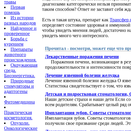
травы
диагнозами категорически нельзя принима
Первая
таким способом? Ответ не заставит себя жда
помощь
Из истории
Есть и такая штука, препарат как
Трансфер 
разных народов
определяет состояние здоровья и иммунной 
Найденное и
чтобы увидеть мнения людей, достаточно н
проверенное
увидеть много чего интересного.
Борьба с
курением
Прочитал - посмотри, может еще что пр
Препараты
животного
Лекарственные поражения печени
происхождения.
Поражения печени, возникающие в резуль
Окружающая
продолжительности и интенсивности повр
среда.
Лечение язвенной болезни желудка
Биоэнергетика.
Лечение язвенной болезни желудка О язве
Природные
Статистика свидетельствует о том, что язва
стимуляторы и
адаптогены
Детская и подростковая стоматология, 
Наши детские страхи и наши дети Если со 
Фитомедицина
всем родителям. Срабатывает целый ряд об
Практическая
Имплантация зубов. Советы стоматолого
косметология.
Имплантация зубов. Советы стоматологов 
Опухоли.
получили свое призвание среди людей. Это
Онкологические