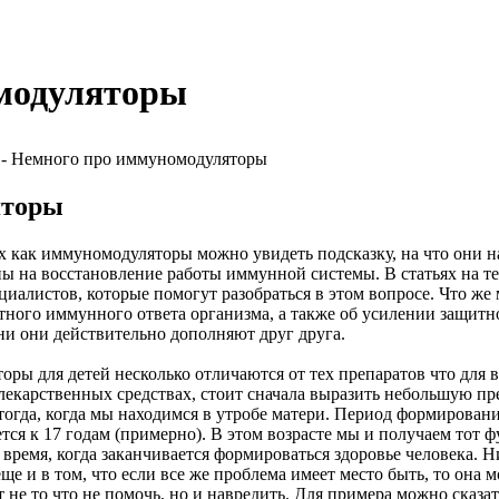
модуляторы
- Немного про иммуномодуляторы
яторы
их как иммуномодуляторы можно увидеть подсказку, на что они
ны на восстановление работы иммунной системы. В статьях на 
иалистов, которые помогут разобраться в этом вопросе. Что же
атного иммунного ответа организма, а также об усилении защитн
ни они действительно дополняют друг друга.
оры для детей несколько отличаются от тех препаратов что для 
 лекарственных средствах, стоит сначала выразить небольшую пр
 тогда, когда мы находимся в утробе матери. Период формирован
ется к 17 годам (примерно). В этом возрасте мы и получаем тот 
время, когда заканчивается формироваться здоровье человека. Ни
е и в том, что если все же проблема имеет место быть, то она м
е то что не помочь, но и навредить. Для примера можно сказат