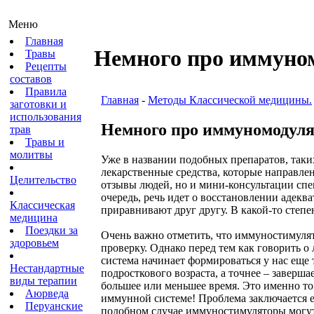
Меню
Главная
Немного про иммуно
Травы
Рецепты
составов
Правила
Главная
-
Методы Классической медицины.
заготовки и
использования
Немного про иммуномодул
трав
Травы и
молитвы
Уже в названии подобных препаратов, так
лекарственные средства, которые направле
Целительство
отзывы людей, но и мини-консультации спец
очередь, речь идет о восстановлении адекв
Классическая
приравнивают друг другу. В какой-то степе
медицина
Поездки за
Очень важно отметить, что иммуностимулят
здоровьем
проверку. Однако перед тем как говорить о
система начинает формироваться у нас еще
Нестандартные
подросткового возраста, а точнее – заверша
виды терапии
большее или меньшее время. Это именно то 
Аюрведа
иммунной системе! Проблема заключается ещ
Перуанские
подобном случае иммуностимуляторы могут н