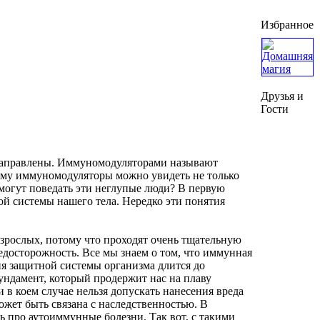
Избранное
Друзья и
Гости
 направлены. Иммуномодуляторами называют
тему иммуномодуляторы можно увидеть не только
 могут поведать эти неглупые люди? В первую
ой системы нашего тела. Нередко эти понятия
взрослых, потому что проходят очень тщательную
едосторожность. Все мы знаем о том, что иммунная
ия защитной системы организма длится до
фундамент, который продержит нас на плаву
 в коем случае нельзя допускать нанесения вреда
ожет быть связана с наследственностью. В
ь про аутоиммунные болезни. Так вот, с такими