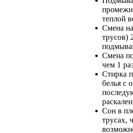
Подмыван
промежн
теплой в
Смена на
трусов) 
подмыва
Смена по
чем 1 ра
Стирка п
белья с 
последу
раскале
Сон в п
трусах, 
возможно