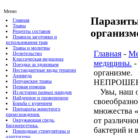
Меню
Паразиты
Главная
Травы
организм
Рецепты составов
Правила заготовки и
использования трав
Травы и молитвы
Главная
-
Ме
Целительство
Классическая медицина
медицины.
-
Поездки за здоровьем
Нестандартные виды терапии
организме.
Аюрведа
НЕПРОШЕ
Перуанские травы
Первая помощь
Увы, наш о
Из истории разных народов
Найденное и проверенное
своеобразно
Борьба с курением
Препараты животного
множества «
происхождения.
от различно
Окружающая среда.
Биоэнергетика.
бактерий и 
Природные стимуляторы и
адаптогены