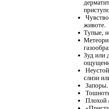
дерматит
приступо
Чувство 
животе.
Тупые, н
Метеори
газообра
Зуд или 
ощущения
Неустой
слизи ил
Запоры.
Тошнот
Плохой 
«Присту