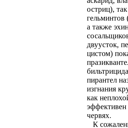
аскарид, вл
остриц), та
гельминтов 
а также эхин
сосальщиков
двуусток, п
цистом) пок
празикванте
бильтрицида
пирантел на
изгнания кр
как неплохо
эффективен 
червях.
К сожалени