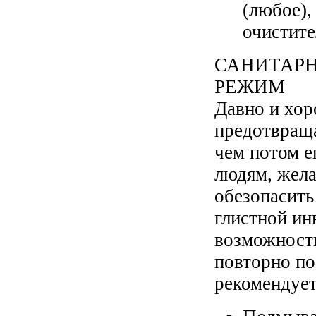
(любое),
очистите
САНИТАР
РЕЖИМ
Давно и хор
предотвраща
чем потом е
людям, жел
обезопасить
глистной инв
возможности
повторно по
рекомендуе