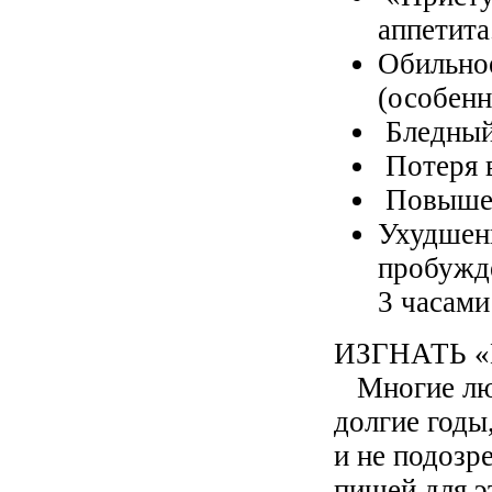
аппетита
Обильно
(особенн
Бледный
Потеря в
Повышен
Ухудшени
пробужде
3 часами
ИЗГНАТЬ 
Многие люд
долгие годы,
и не подозре
пищей для э