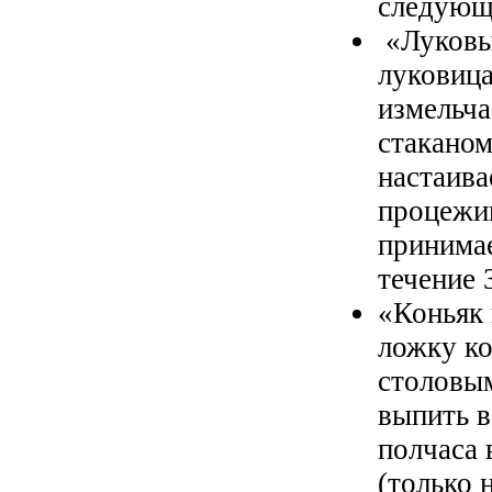
следующ
«Луковы
луковица
измельча
стаканом
настаива
процежив
принимае
течение 
«Коньяк 
ложку ко
столовым
выпить в
полчаса 
(только 