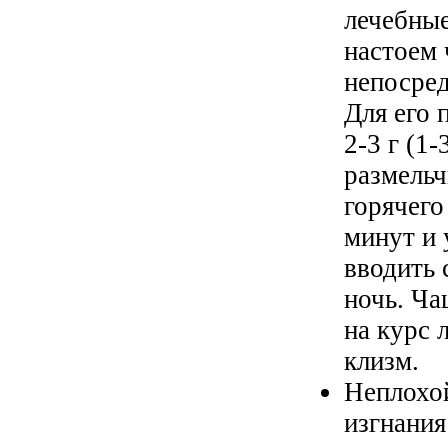
лечебные
настоем 
непосред
Для его 
2-3 г (1-
размельч
горячего
минут и 
вводить
ночь. Ча
на курс 
клизм.
Неплохо
изгнания