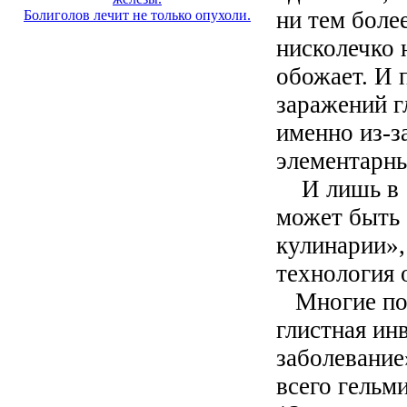
ни тем более
Болиголов лечит не только опухоли.
нисколечко н
обожает. И 
заражений г
именно из-з
элементарны
И лишь в 1
может быть
кулинарии»,
технология 
Многие поч
глистная инв
заболевание
всего гельм