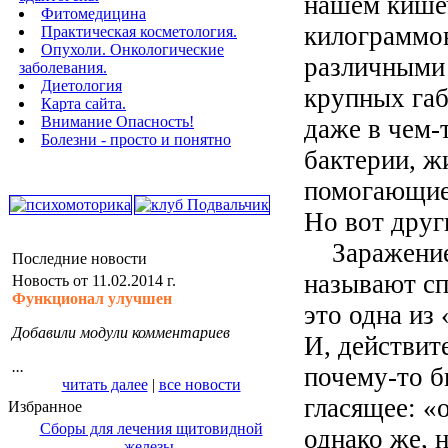
нашем кишеч
Фитомедицина
килограммов
Практическая косметология.
Опухоли. Онкологические
различными 
заболевания.
Диетология
крупных габ
Карта сайта.
Внимание Опасность!
даже в чем-
Болезни - просто и понятно
бактерии, ж
помогающие
Но вот други
Заражение г
Последние новости
называют сп
Новость от 11.02.2014 г.
Функционал улучшен
это одна из
Добавили модули комментариев
И, действит
...
почему-то б
читать далее
|
все новости
гласящее: «
Избранное
Сборы для лечения щитовидной
однако же, 
железы.