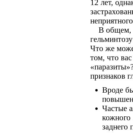
12 лет, одна
застрахован
неприятного
В общем, н
гельминтозу
Что же може
том, что ва
«паразиты»?
признаков г
Вроде б
повышен
Частые а
кожного 
заднего 