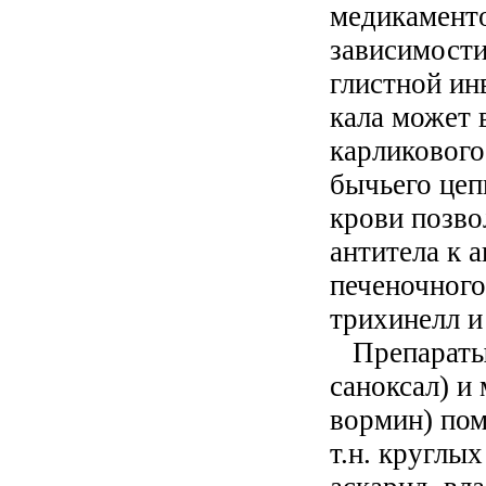
медикаменто
зависимости
глистной ин
кала может 
карликового
бычьего цеп
крови позво
антитела к 
печеночного
трихинелл и
Препараты 
саноксал) и
вормин) пом
т.н. круглых