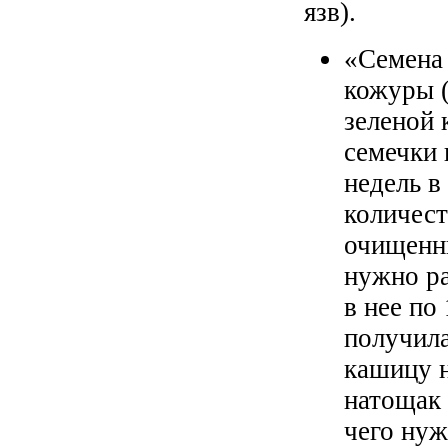
язв).
«Семена
кожуры 
зеленой 
семечки 
недель в
количест
очищенн
нужно ра
в нее по
получила
кашицу 
натощак 
чего нуж