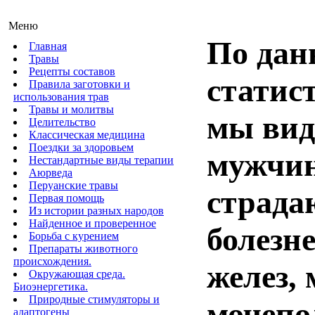
Меню
По да
Главная
Травы
Рецепты составов
статис
Правила заготовки и
использования трав
Травы и молитвы
мы вид
Целительство
Классическая медицина
Поездки за здоровьем
мужчин
Нестандартные виды терапии
Аюрведа
Перуанские травы
страда
Первая помощь
Из истории разных народов
Найденное и проверенное
болезн
Борьба с курением
Препараты животного
происхождения.
желез, 
Окружающая среда.
Биоэнергетика.
Природные стимуляторы и
мочепо
адаптогены