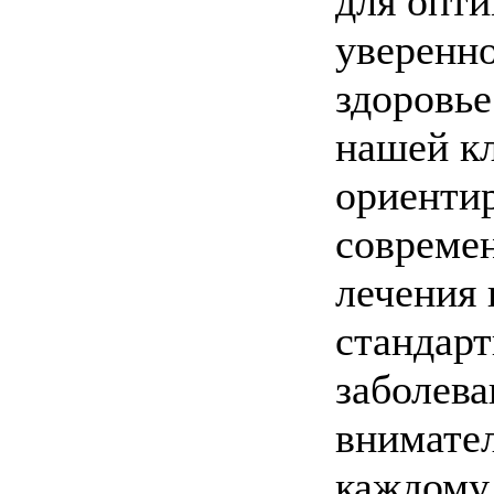
для опти
уверенн
здоровье
нашей к
ориентир
совреме
лечения 
стандарт
заболева
внимате
каждому