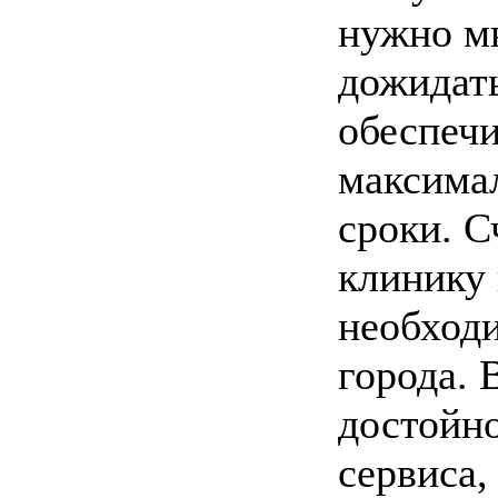
нужно м
дожидать
обеспечи
максима
сроки. 
клинику 
необход
города. 
достойн
сервиса,