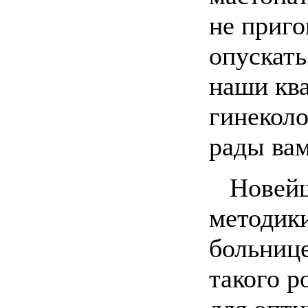
не приго
опускать
наши кв
гинеколо
рады вам
Новейши
методики
больнице
такого р