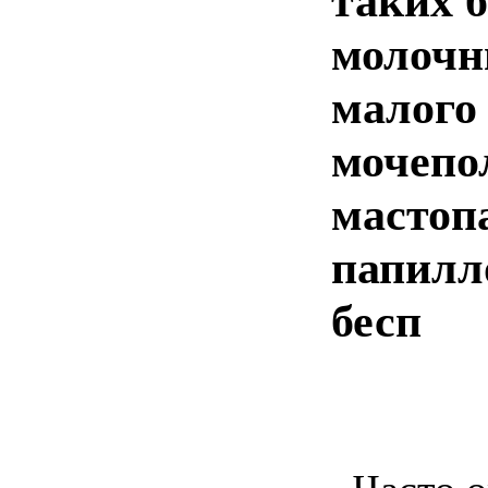
таких 
молочн
малого 
мочепо
мастоп
папилл
бесп