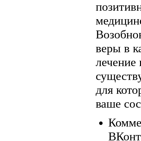
позитив
медицине
Возобно
веры в к
лечение 
существ
для кото
ваше сос
Комме
ВКонт