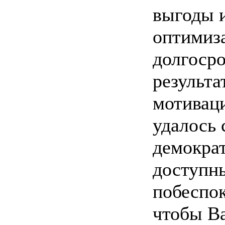
выгоды и
оптимиз
долгоср
результа
мотивац
удалось
демокра
доступн
побеспок
чтобы В