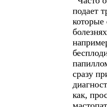
Часто о
подает т
которые 
болезнях
например
бесплоди
папиллом
сразу пр
диагност
как, про
мастопат