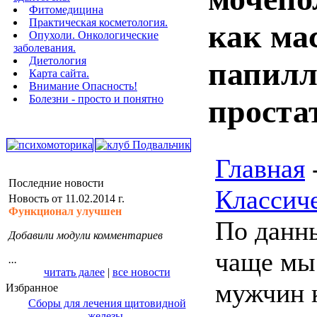
Фитомедицина
Практическая косметология.
как ма
Опухоли. Онкологические
заболевания.
Диетология
папилл
Карта сайта.
Внимание Опасность!
Болезни - просто и понятно
проста
Главная
Последние новости
Классич
Новость от 11.02.2014 г.
Функционал улучшен
По данн
Добавили модули комментариев
чаще мы
...
читать далее
|
все новости
мужчин 
Избранное
Сборы для лечения щитовидной
железы.