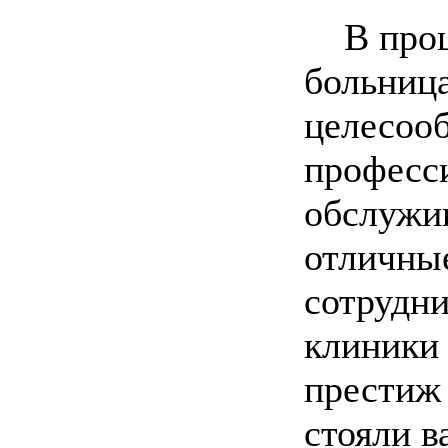
В проце
больница
целесооб
професс
обслужи
отличные
сотрудни
клиники 
престиж
стояли в