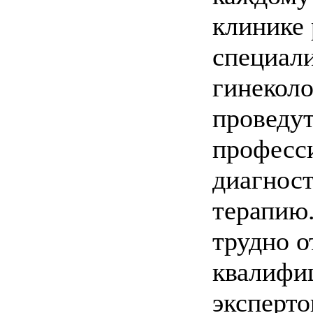
клинике 
специал
гинеколо
проведу
професс
диагнос
терапию.
трудно о
квалифи
эксперто