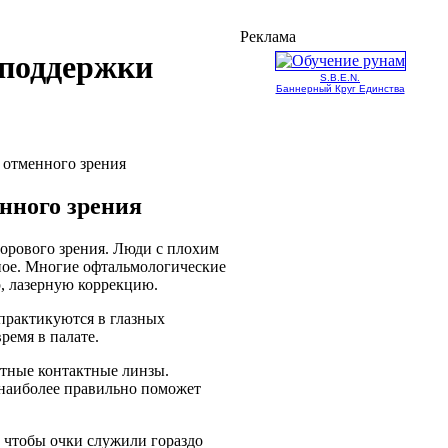
Реклама
 поддержки
S.B.E.N.
Баннерный Круг Единства
 отменного зрения
нного зрения
орового зрения. Люди с плохим
ное. Многие офтальмологические
, лазерную коррекцию.
практикуются в глазных
ремя в палате.
ветные контактные линзы.
 наиболее правильно поможет
 чтобы очки служили гораздо