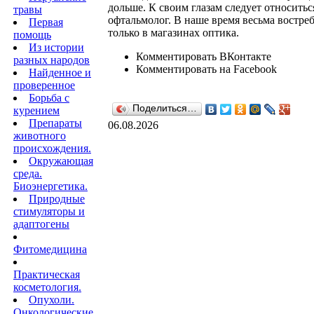
дольше. К своим глазам следует относит
травы
офтальмолог. В наше время весьма востре
Первая
только в магазинах оптика.
помощь
Из истории
Комментировать ВКонтакте
разных народов
Комментировать на Facebook
Найденное и
проверенное
Борьба с
Поделиться…
курением
Препараты
06.08.2026
животного
происхождения.
Окружающая
среда.
Биоэнергетика.
Природные
стимуляторы и
адаптогены
Фитомедицина
Практическая
косметология.
Опухоли.
Онкологические