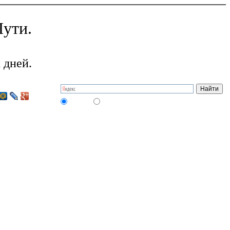
ути.
 дней.
на сайте
в интернете