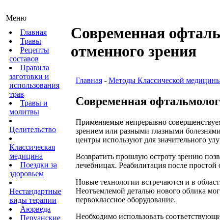
Меню
Современная офталь
Главная
Травы
отменного зрения
Рецепты
составов
Правила
заготовки и
Главная
-
Методы Классической медицины
использования
трав
Современная офтальмолог
Травы и
молитвы
Применяемые непрерывно совершенствуем
Целительство
зрением или разными глазными болезнями
центры используют для значительного ул
Классическая
медицина
Возвратить прошлую остроту зрению позв
Поездки за
лечебницах. Реабилитация после простой о
здоровьем
Новые технологии встречаются и в области
Неотъемлемой деталью нового облика мог
Нестандартные
первоклассное оборудование.
виды терапии
Аюрведа
Необходимо использовать соответствующи
Перуанские