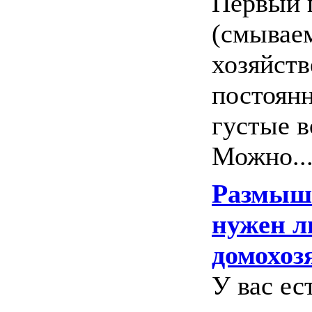
Первый 
(смываем
хозяйст
постоян
густые в
Можно...
Размышл
нужен л
домохоз
У вас ес