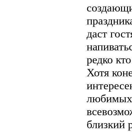
создающи
праздник
даст гост
напивать
редко кт
Хотя кон
интересен
любимых 
всевозмо
близкий 