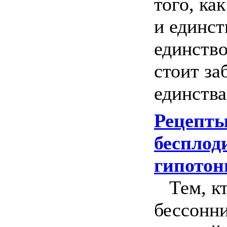
того, ка
и единст
единство
стоит за
единства
Рецепты
бесплоди
гипотон
Тем, кто
бессонни