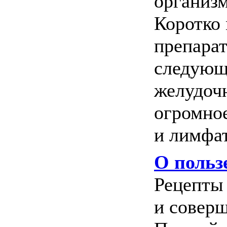
организм
Коротко
препара
следующ
желудоч
огромно
и лимфат
О польз
Рецепты 
и соверш