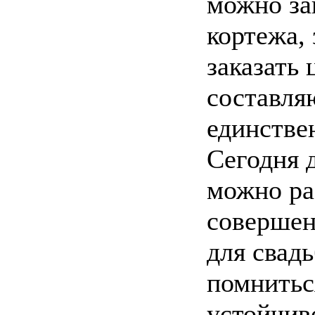
можно зак
кортежа, 
заказать 
составля
единстве
Сегодня 
можно ра
совершен
для свад
помниться
устойчив