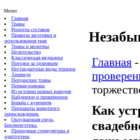
Меню
Главная
Травы
Рецепты составов
Незабыв
Правила заготовки и
использования трав
Травы и молитвы
Целительство
Классическая медицина
Главная
Поездки за здоровьем
Нестандартные виды терапии
проверен
Аюрведа
Перуанские травы
торжеств
Первая помощь
Из истории разных народов
Найденное и проверенное
Борьба с курением
Как уст
Препараты животного
происхождения.
Окружающая среда.
свадебн
Биоэнергетика.
Природные стимуляторы и
адаптогены