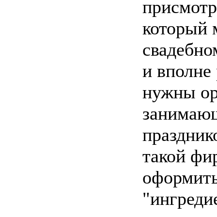
присмотр
который 
свадебно
и вполне
нужны ор
занимающ
праздник
такой фи
оформить
"ингреди