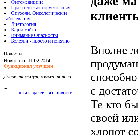
даже ма
Фитомедицина
Практическая косметология.
клиент
Опухоли. Онкологические
заболевания.
Диетология
Карта сайта.
Внимание Опасность!
Болезни - просто и понятно
Вполне л
Новости
продуман
Новость от 11.02.2014 г.
Функционал улучшен
способно
Добавили модули комментариев
с достат
...
читать далее
|
все новости
Те кто бы
своей ил
хлопот с