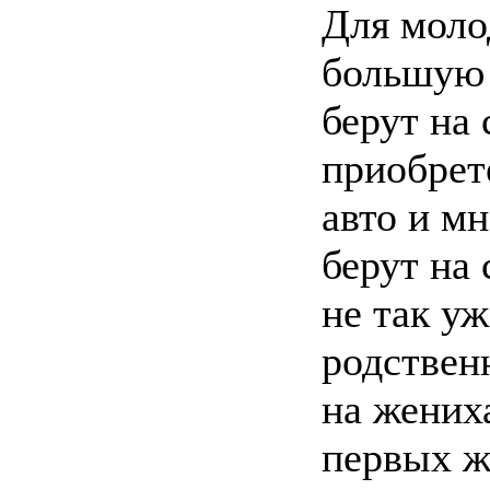
Для моло
большую 
берут на 
приобре
авто и м
берут на
не так у
родствен
на жениха
первых 