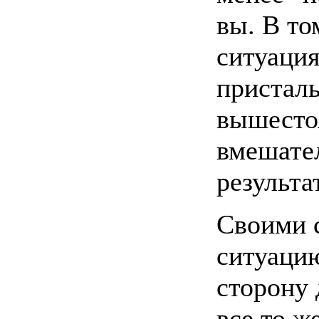
вы. В то
ситуация
пристал
вышесто
вмешател
результа
Своими 
ситуаци
сторону 
все то ж