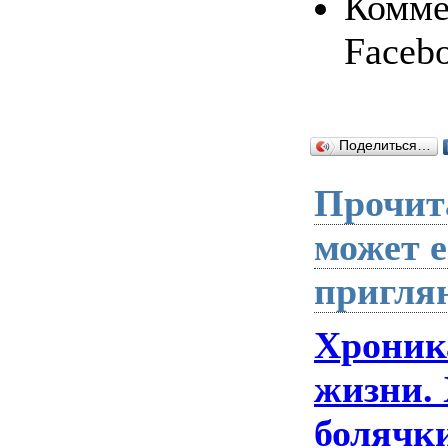
Комме
Faceb
Поделиться…
Прочита
может 
пригля
Хроник
жизни.
болячки