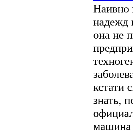
Наивно 
надежд 
она не 
предпри
техног
заболев
кстати с
знать, п
официал
машина