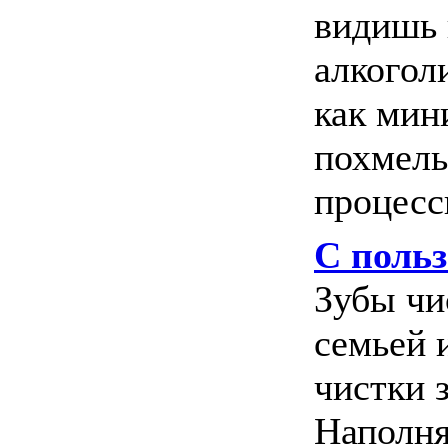
видишь 
алкоголи
как мин
похмель
процессы
С польз
Зубы чи
семьей 
чистки з
Наполня