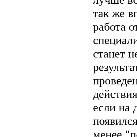
так же в
работа о
специали
станет н
результа
проведе
действия
если на 
появился
менее "п