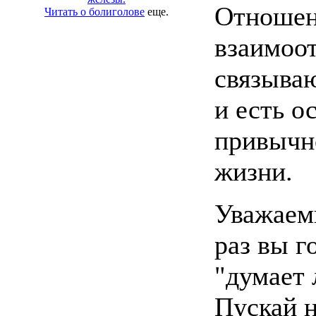
Отношен
Читать о болиголове
еще.
взаимоо
связыва
и есть о
привычн
жизни.
Уважаемы
раз вы г
"думает 
Пускай н