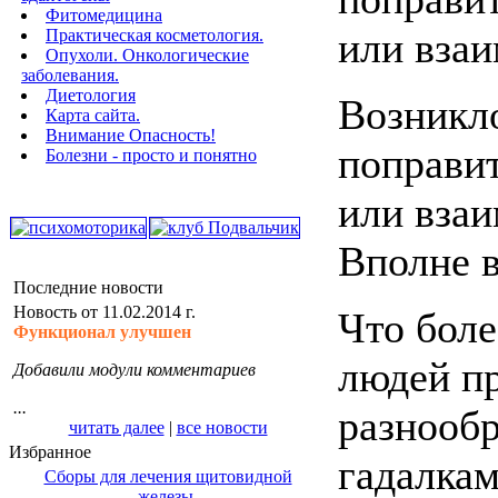
Фитомедицина
или вза
Практическая косметология.
Опухоли. Онкологические
заболевания.
Диетология
Возникл
Карта сайта.
Внимание Опасность!
поправи
Болезни - просто и понятно
или вза
Вполне 
Последние новости
Новость от 11.02.2014 г.
Что боле
Функционал улучшен
людей п
Добавили модули комментариев
...
разнообр
читать далее
|
все новости
Избранное
гадалка
Сборы для лечения щитовидной
железы.