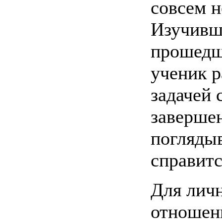
совсем н
Изучивш
прошедш
ученик р
задачей 
завершен
поглядыв
справитс
Для лич
отношен