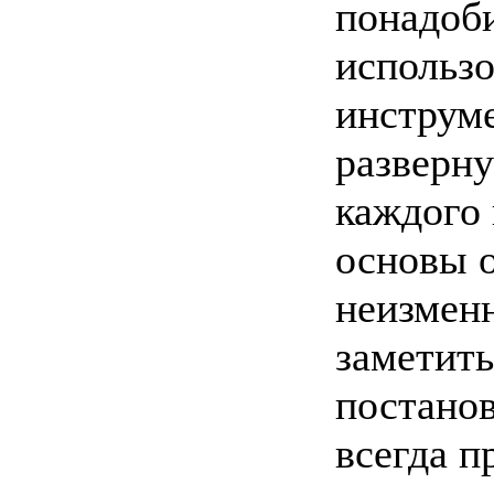
понадоб
использо
инструме
разверну
каждого 
основы 
неизмен
заметить
постанов
всегда п