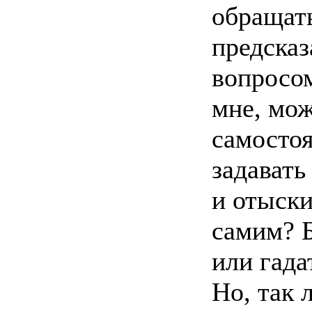
обращать
предсказ
вопросом
мне, мож
самостоя
задават
и отыски
самим? 
или гада
Но, так