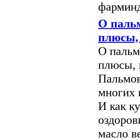
фарминд
О паль
плюсы,
О пальм
плюсы, 
Пальмов
многих 
И как к
оздоров
масло в