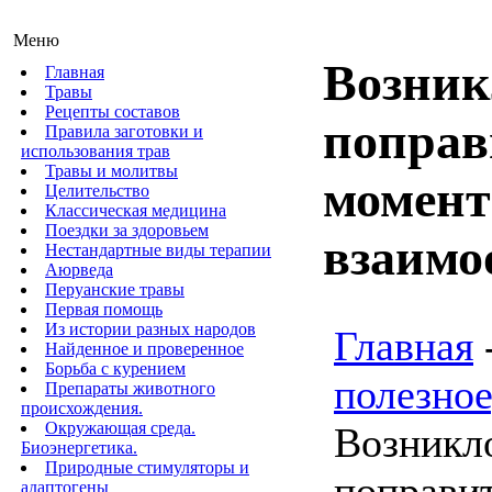
Меню
Возник
Главная
Травы
Рецепты составов
поправ
Правила заготовки и
использования трав
Травы и молитвы
момент
Целительство
Классическая медицина
Поездки за здоровьем
взаимо
Нестандартные виды терапии
Аюрведа
Перуанские травы
Первая помощь
Из истории разных народов
Главная
Найденное и проверенное
Борьба с курением
полезное
Препараты животного
происхождения.
Окружающая среда.
Возникл
Биоэнергетика.
Природные стимуляторы и
поправи
адаптогены