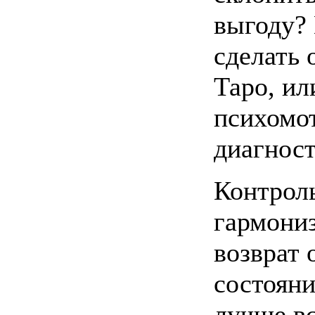
выгоду? 
сделать 
Таро, ил
психомо
диагност
Контроль
гармониз
возврат 
состояни
лучше вс