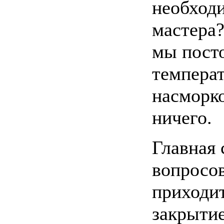
необходи
мастера
мы пост
темпера
насморко
ничего.
Главная
вопросов
приходит
закрыти