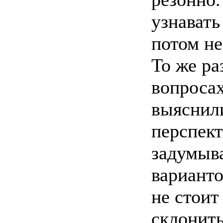
узнават
потом не
То же ра
вопросах
выяснили
перспек
задумыва
варианто
не стоит
склонит