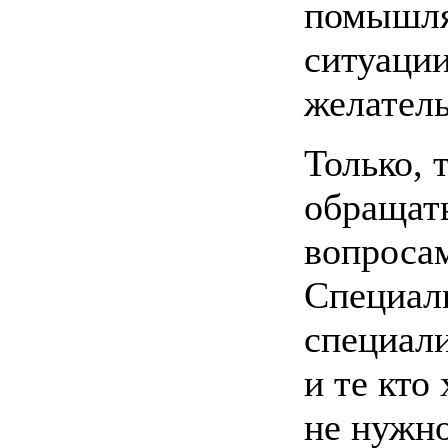
помышля
ситуаци
желатель
Только, 
обращат
вопроса
Специал
специали
и те кто
не нужно