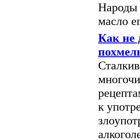
Народы 
масло ег
Как не 
похмел
Сталкив
многоч
рецепта
к употр
злоупот
алкогол