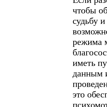
чтобы об
судьбу и
возможно
режима 
благосо
иметь п
данным 
проведен
это обес
психомот