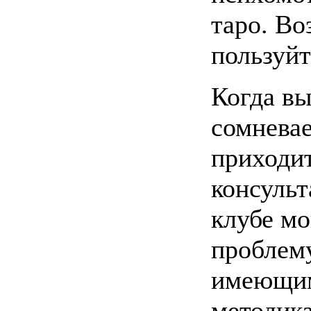
таро. Во
пользуйт
Когда вы
сомневае
приходит
консульт
клубе мо
проблем
имеющим
методика