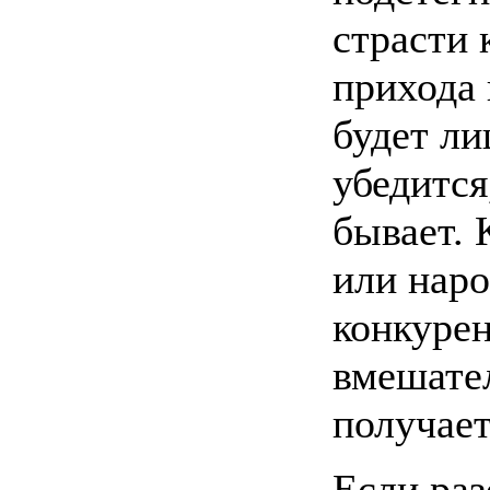
страсти 
прихода 
будет л
убедится
бывает. 
или нар
конкуре
вмешател
получает
Если раз