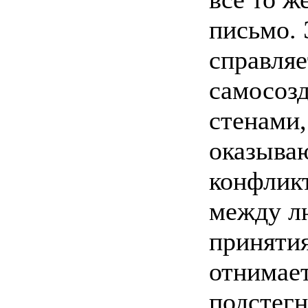
письмо. 
справляе
самосоз
стенами,
оказыва
конфлик
между л
принятия
отнимает
подстегн