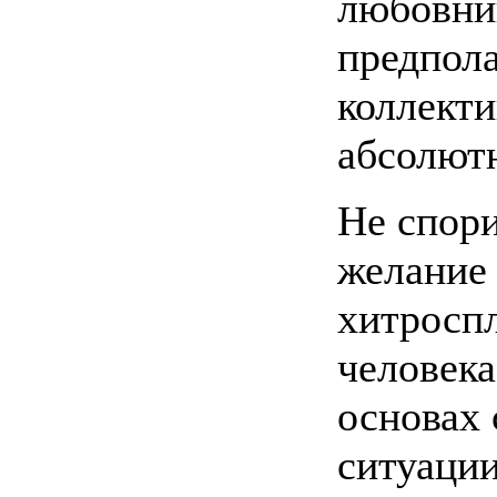
любовни
предпол
коллект
абсолютн
Не спори
желание 
хитроспл
человека
основах
ситуаци