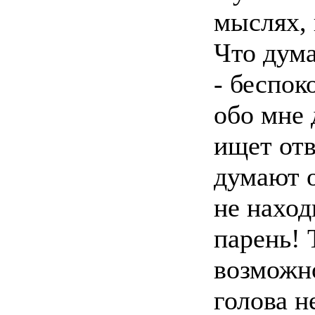
мыслях, 
Что дума
- беспок
обо мне
ищет отв
думают о
не наход
парень! 
возможн
голова н