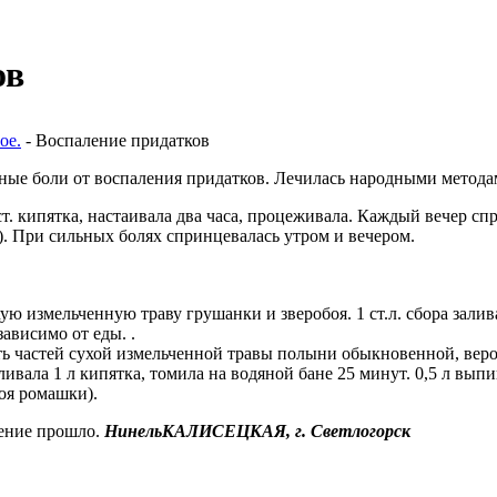
ов
ое.
- Воспаление придатков
ые боли от воспаления придатков. Лечилась народными метода
ст. кипятка, настаивала два
часа
, процеживала. Каждый вечер сп
). При сильных болях спринцевалась утром и вечером.
ую измель­
ченную
траву грушанки и зверобоя. 1 ст.л. сбора залива
зависимо от еды. .
ь частей сухой измельченной тра
вы
полыни обыкновенной, веро
аливала 1
л
кипятка, томила на водяной бане 25 минут. 0,5
л
выпи
оя ромашки).
ление прошло.
Нинель
КАЛИСЕЦКАЯ
,
г
.
Светлогорск