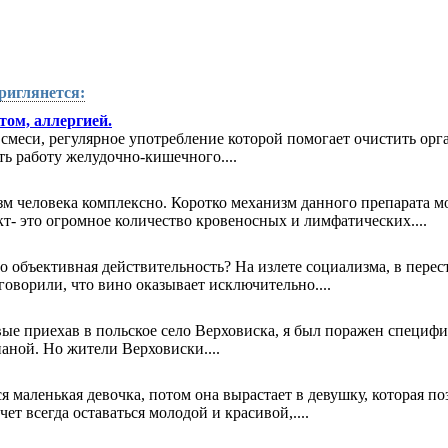
риглянется:
том, аллергией.
меси, регулярное употребление которой помогает очистить орг
ь работу желудочно-кишечного....
м человека комплексно. Коротко механизм данного препарата 
т- это огромное количество кровеносных и лимфатических....
о объективная действительность? На излете социализма, в перес
говорили, что вино оказывает исключительно....
е приехав в польское село Верховиска, я был поражен специфич
аной. Но жители Верховиски....
я маленькая девочка, потом она вырастает в девушку, которая п
ет всегда оставаться молодой и красивой,....