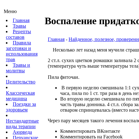
Меню
Воспаление придатк
Главная
Травы
Рецепты
составов
Главная
-
Найденное, полезное, проверенн
Правила
заготовки и
Несколько лет назад меня мучили страшн
использования
трав
2 ст.л. сухих цветков ромашки заливала 2 
Травы и
(температура чуть выше температуры тела
молитвы
Пила фиточаи.
Целительство
В первую неделю смешивала 1:1 сух
Классическая
часа, пила по 1 ст. три
раза
в день не
медицина
Во вторую неделю смешивала по пят
Поездки за
часть травы донника. 4 ст.л. сбора з
здоровьем
отваром спринцевалась (вместо наст
Через пару месяцев такого лечения воспа
Нестандартные
виды терапии
Комментировать ВКонтакте
Аюрведа
Комментировать на Facebook
Перуанские