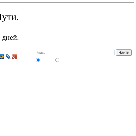
ути.
 дней.
на сайте
в интернете