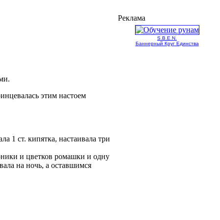
Реклама
S.B.E.N.
Баннерный Круг Единства
ми.
ринцевалась этим настоем
ла 1 ст. ки
пятка
, настаивала три
ники и цветков ромашки и одну
вала
на
ночь, а оставшимся