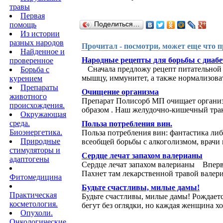
травы
Первая
помощь
Поделиться…
Из истории
разных народов
Прочитал - посмотри, может еще что п
Найденное и
Народные рецепты для борьбы с диабе
проверенное
Сначала предложу рецепт питательной с
Борьба с
мышцу, иммунитет, а также нормализоват
курением
Препараты
Очищение организма
животного
Препарат Полисорб МП очищает организ
происхождения.
образом . Наш желудочно-кишечный трак
Окружающая
среда.
Польза потребления вин.
Биоэнергетика.
Польза потребления вин: фантастика либ
Природные
всеобщей борьбы с алкоголизмом, врачи 
стимуляторы и
Сердце лечат запахом валерианы
адаптогены
Сердце лечат запахом валерианы Впервы
Пахнет там лекарственной травой валери
Фитомедицина
Будьте счастливы, милые дамы!
Практическая
Будьте счастливы, милые дамы! Рождаетс
косметология.
бегут без оглядки, но каждая женщина хоч
Опухоли.
Онкологические