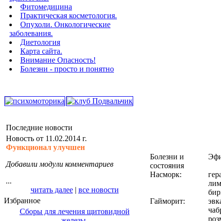
Фитомедицина
Практическая косметология.
Опухоли. Онкологические
заболевания.
Диетология
Карта сайта.
Внимание Опасность!
Болезни - просто и понятно
Последние новости
Новость от 11.02.2014 г.
Функционал улучшен
Болезни и
Эфи
Добавили модули комментариев
состояния
Насморк:
гер
...
лим
читать далее
|
все новости
бир
Избранное
Гайморит:
эвк
чаб
Сборы для лечения щитовидной
роз
железы.