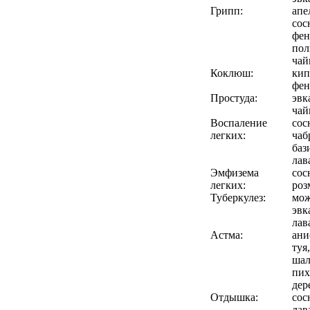
Грипп:
апе
сос
фен
пол
чай
Коклюш:
кип
фен
Простуда:
эвк
чай
Воспаление
сос
легких:
чаб
баз
лав
Эмфизема
сос
легких:
роз
Туберкулез:
мож
эвк
лав
Астма:
ани
туя
шал
пих
дер
Отдышка:
сос
лав