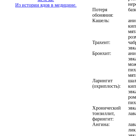
нер
Из истории ядов в медицине.
Потеря
баз
обоняния:
Кашель:
ани
кип
мят
роз
Трахеит:
чаб
эвк
Бронхит:
ани
эвк
мож
пих
мят
Ларингит
шал
(охриплость):
кип
эвк
ром
пих
Хронический
эвк
тон­зиллит,
лав
фарингит:
Ангина:
лав
лик
эвк