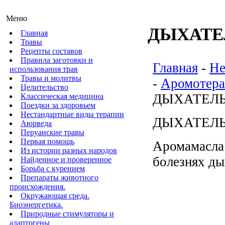
Меню
ДЫХАТЕ
Главная
Травы
Рецепты составов
Правила заготовки и
Главная
-
Не
использования трав
Травы и молитвы
-
Аромотерап
Целительство
ДЫХАТЕЛ
Классическая медицина
Поездки за здоровьем
Нестандартные виды терапии
ДЫХАТЕЛ
Аюрведа
Перуанские травы
Первая помощь
Аромамасла
Из истории разных народов
болезнях ды
Найденное и проверенное
Борьба с курением
Препараты животного
происхождения.
Окружающая среда.
Биоэнергетика.
Природные стимуляторы и
адаптогены