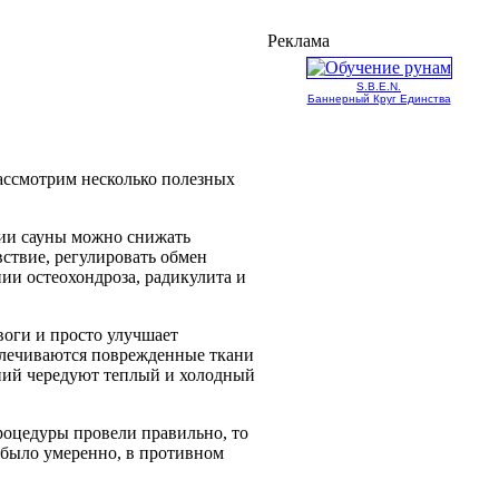
Реклама
S.B.E.N.
Баннерный Круг Единства
ассмотрим несколько полезных
ии сауны можно снижать
ствие, регулировать обмен
нии остеохондроза, радикулита и
воги и просто улучшает
залечиваются поврежденные ткани
аний чередуют теплый и холодный
роцедуры провели правильно, то
е было умеренно, в противном