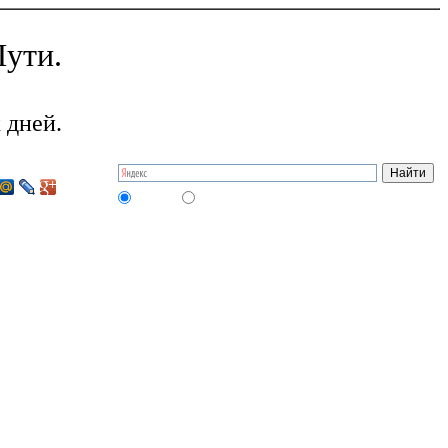
ути.
 дней.
на сайте
в интернете