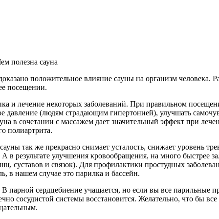
Чем полезна сауна
оказано положительное влияние сауны на организм человека. Р
ее посещении.
ка и лечение некоторых заболеваний. При правильном посещен
ое давление (людям страдающим гипертонией), улучшать самочув
уна в сочетании с массажем дает значительный эффект при лече
го полиартрита.
ауны так же прекрасно снимает усталость, снижает уровень тре
. А в результате улучшения кровообращения, на много быстрее 
шц, суставов и связок). Для профилактики простудных заболев
ь, в нашем случае это парилка и бассейн.
 В парной сердцебиение учащается, но если вы все парильные п
дечно сосудистой системы восстановится. Желательно, что бы вс
ицательным.