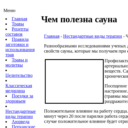
Меню
Чем полезна сауна
Главная
Травы
Рецепты
составов
Главная
-
Нестандартные виды терапии
- 
Правила
заготовки и
Разнообразными исследованиями ученых д
использования
свойств сауны, которые мы получаем при 
трав
Травы и
Профилакти
молитвы
артериальн
веществ. Са
Целительство
хроническо
Классическая
Посещение с
медицина
настроение
Поездки за
(травмы мы
здоровьем
раздражител
Положительное влияние на работу сердца.
Нестандартные
минут через 20 после парилки работа сер
виды терапии
случае положительное влияние будет отр
Аюрведа
Перуанские