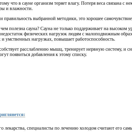
ому что в сауне организм теряет влагу. Потеря веса связана с н
ры и влажности.
и правильность выбранной методики, это хорошее самочувствие
 чем полезна сауна? Сауна не только поддерживает на высоком 
 недостаток физических нагрузок людям с малоподвижным образо
 и умственных нагрузках, повышает работоспособность.
собствует расслаблению мышц, тренирует нервную систему, и сн
огут появиться добавления к этому списку.
риглянется:
о лекарства, специалисты по лечению холодом считают его са