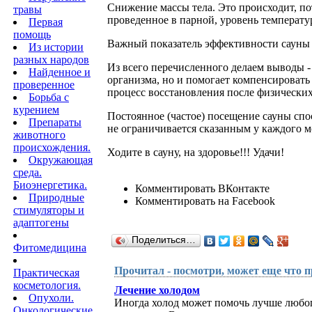
Снижение массы тела. Это происходит, пот
травы
проведенное в парной, уровень температу
Первая
помощь
Важный показатель эффективности сауны 
Из истории
разных народов
Из всего перечисленного делаем выводы -
Найденное и
организма, но и помогает компенсировать
проверенное
процесс восстановления после физических
Борьба с
курением
Постоянное (частое) посещение сауны спо
Препараты
не ограничивается сказанным у каждого м
животного
происхождения.
Ходите в сауну, на здоровье!!! Удачи!
Окружающая
среда.
Биоэнергетика.
Комментировать ВКонтакте
Природные
Комментировать на Facebook
стимуляторы и
адаптогены
Поделиться…
Фитомедицина
Прочитал - посмотри, может еще что п
Практическая
косметология.
Лечение холодом
Опухоли.
Иногда холод может помочь лучше любог
Онкологические