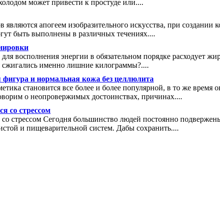
 холодом может привести к простуде или....
 являются апогеем изобразительного искусства, при создании 
ут быть выполнены в различных течениях....
нировки
 для восполнения энергии в обязательном порядке расходует жир
мя сжигались именно лишние килограммы?....
 фигура и нормальная кожа без целлюлита
тика становится все более и более популярной, в то же время 
оворим о неопровержимых достоинствах, причинах....
ся со стрессом
 со стрессом Сегодня большинство людей постоянно подвержены 
истой и пищеварительной систем. Дабы сохранить....