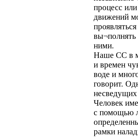
процесс или
движений м
проявлятьс
вы¬полнять 
ними.
Наше СС в 
и времен чу
воде и мног
говорит. Од
несведущих
Человек им
с помощью 
определенн
рамки нала