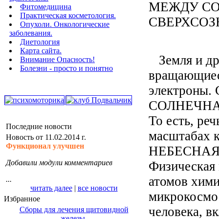
МЕЖДУ С
Фитомедицина
Практическая косметология.
СВЕРХСОЗ
Опухоли. Онкологические
заболевания.
Диетология
Карта сайта.
Земля и др
Внимание Опасность!
Болезни - просто и понятно
вращающиес
электроны. 
СОЛНЕЧНА
То есть, реч
Последние новости
масштабах 
Новость от 11.02.2014 г.
Функционал улучшен
НЕБЕСНАЯ (
Добавили модули комментариев
Физическая 
атомов хими
...
читать далее
|
все новости
микрокосмос
Избранное
человека, в
Сборы для лечения щитовидной
железы.