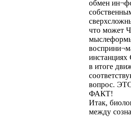
обмен ин¬ф
собственны
сверхсложны
что может 
мыслеформы
восприни¬м
инстанциях 
в итоге дви
соответству
вопрос. 
ФАКТ!
Итак, биоло
между созна