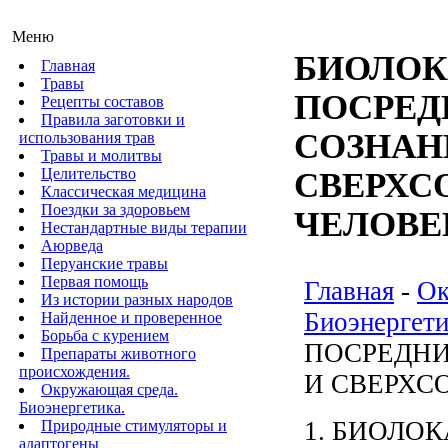
Меню
БИОЛОК
Главная
Травы
ПОСРЕД
Рецепты составов
Правила заготовки и
СОЗНАН
использования трав
Травы и молитвы
Целительство
СВЕРХС
Классическая медицина
Поездки за здоровьем
ЧЕЛОВЕ
Нестандартные виды терапии
Аюрведа
Перуанские травы
Первая помощь
Главная
-
Ок
Из истории разных народов
Биоэнергети
Найденное и проверенное
Борьба с курением
ПОСРЕДН
Препараты животного
происхождения.
И СВЕРХС
Окружающая среда.
Биоэнергетика.
1. БИОЛО
Природные стимуляторы и
адаптогены