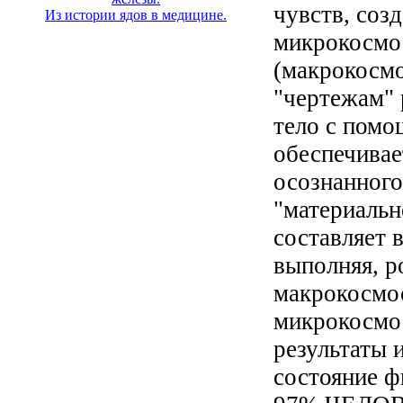
чувств, соз
Из истории ядов в медицине.
микрокосмос
(макрокосмо
"чертежам" 
тело с помо
обеспечива
осознанного
"материальн
составляет
выполняя, р
макрокосмо
микрокосмо
результаты 
состояние ф