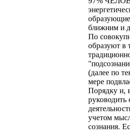
97% ЧЕЛОВ
энергетичес
образующие
ближним и 
По совокупн
образуют в 
традиционн
"подсознани
(далее по т
мере подвл
Порядку и, 
руководить 
деятельнос
учетом мыс
сознания. Е