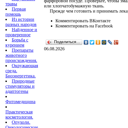
фарфоровой посуде. Проверьте, чтобы эмал
травы
или хлопчатобумажную ткань.
Первая
Прежде чем готовить и принимать лекарст
помощь
Из истории
Комментировать ВКонтакте
разных народов
Комментировать на Facebook
Найденное и
проверенное
Борьба с
Поделиться…
курением
06.08.2026
Препараты
животного
происхождения.
Окружающая
среда.
Биоэнергетика.
Природные
стимуляторы и
адаптогены
Фитомедицина
Практическая
косметология.
Опухоли.
Онкологические