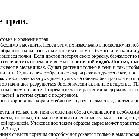
 трав.
отовка и хранение трав.
бходимо высушить. Перед этим их измельчают, поскольку из н
Собранное сырье рассыпьте тонким слоем на бумаге или ткани и 
ившиеся почки. Если цветок потерял свою окраску, безжалостно 
разу очис­тить от земли и вымыть проточной
водой. Листья,
тра
чают в мельничках. Су­шат растения только в тени и так, чтобы 
шивать. Сушка свежесобранного сырья рекомендуется сразу пос
ща. Любая задержка ухудшает сушку. Особенно быстро
портится п
нтов начинают разру­шаться биологически активные вещества. 
онким слоем на листе. Подземные час­ти растений выдерживают с
частей,
а потом сушат с подогревом.
и кор­невища, кора и стебли не гнутся, а ломаются, листья и ц
руга, и только при приготовлении сбора смешивают в необ­ход
акеты, коробки, только не в полиэтиленовые кульки. Травы, сод
тной крышкой. Упакованное таким образом сы­рье может хранитьс
 2-3 года.
ых средств горячим способом допускается только в эма­лирова