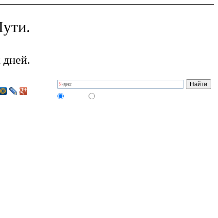
ути.
 дней.
на сайте
в интернете