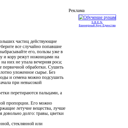
Реклама
S.B.E.N.
Баннерный Круг Единства
ебольших частиц действующие
уберите все слу­чайно попавшие
выбрасывайте его, пользы уже в
ву и кору режут ножницами на
на них не упала вечерняя роса;
ле первичной обработки. Сушить
лотно уложенное сырье. Без
Плоды и семена можно подсушить
начала при невысокой
ветки перетираются пальцами, а
имой пропорции. Его можно
ержащие летучие вещества, лучше
я довольно долго: травы, цветки
нной, стеклянной или