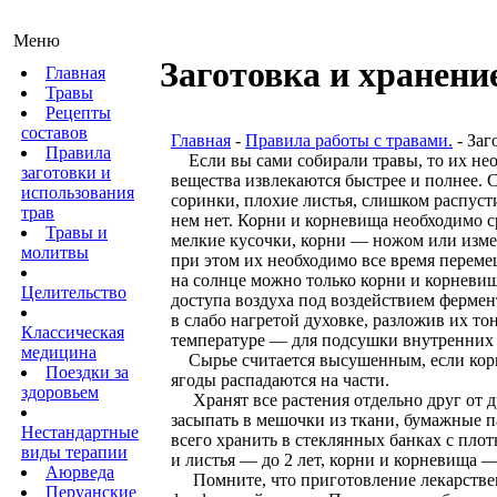
Меню
Заготовка и хранение
Главная
Травы
Рецепты
составов
Главная
-
Правила работы с травами.
- Заг
Правила
Если вы сами собирали травы, то их нео
заготовки и
вещества извлека­ются быстрее и полнее. 
использования
соринки, плохие листья, слишком
распуст
трав
нем нет. Корни и корневища необходимо с
Травы и
мелкие кусочки, корни — ножом или измель
молитвы
при этом их необходимо все время переме
на солнце можно только корни и корневи
Целительство
доступа воз­духа под воздействием ферме
в слабо нагретой духовке, разложив их т
Классическая
температуре — для подсушки внутренних 
медицина
Сырье считается высушенным, если корни 
Поездки за
ягоды распада­ются на части.
здоровьем
Хранят все растения отдельно друг от д
засыпать в мешочки из ткани, бумажные п
Нестандартные
всего хранить в стеклянных банках с пло
виды терапии
и листья — до 2 лет, корни и корневища —
Аюрведа
Помните, что приготовление лекарственн
Перуанские