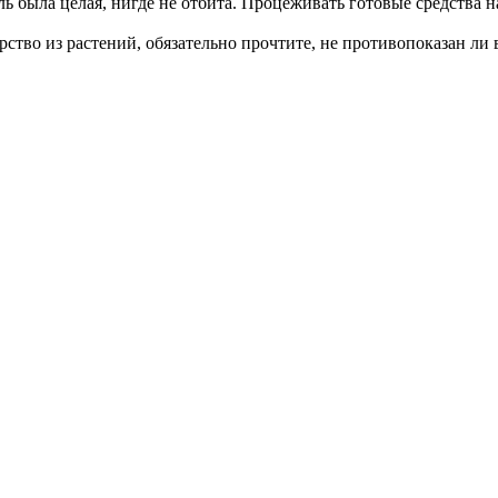
ь была целая, нигде не отбита. Процеживать готовые средства н
во из растений, обязательно прочтите, не противопоказан ли в