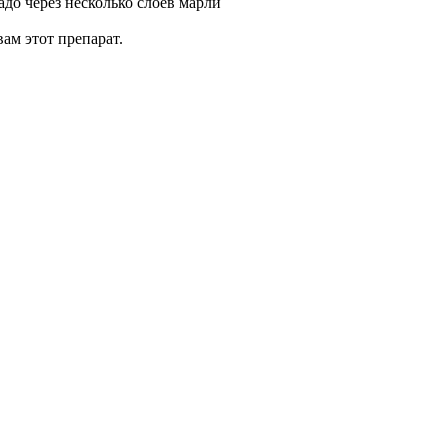
адо через несколько слоев марли
ам этот препарат.