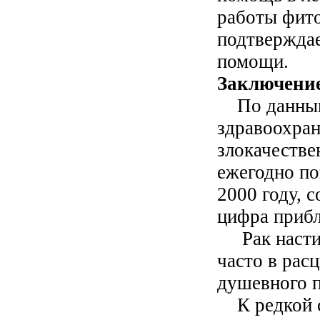
работы фит
подтверждае
помощи.
Заключени
По данным 
здравоохран
злокачеств
ежегодно по
2000 году, с
цифра прибл
Рак настиг
часто в рас
душевного 
К редкой с