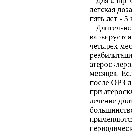
Для спирто
детская доза
пять лет - 5 
Длительнос
варьируется
четырех мес
реабилитаци
атеросклеро
месяцев. Ес
после ОРЗ д
при атероск
лечение дли
большинстве
применяются
периодическ