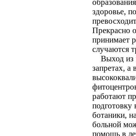
образования
здоровье, п
превосходит 
Прекрасно о
принимает р
случаются т
Выход из п
запретах, а 
высококвал
фитоцентров
работают п
подготовку 
ботаники, н
больной мо
помощь в ле