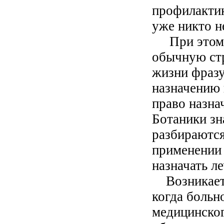
профилактик
уже никто н
При этом я
обычную ст
жизни фразу
назначению 
право назна
Ботаники зн
разбираются
применении 
назначать ле
Возникает 
когда больн
медицинског