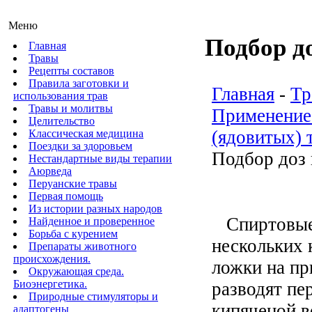
Меню
Подбор д
Главная
Травы
Рецепты составов
Правила заготовки и
Главная
-
Тр
использования трав
Травы и молитвы
Применение
Целительство
(ядовитых) 
Классическая медицина
Поездки за здоровьем
Подбор доз 
Нестандартные виды терапии
Аюрведа
Перуанские травы
Первая помощь
Из истории разных народов
Спиртовые
Найденное и проверенное
Борьба с курением
нескольких 
Препараты животного
происхождения.
ложки на пр
Окружающая среда.
Биоэнергетика.
разводят пе
Природные стимуляторы и
кипяченой в
адаптогены