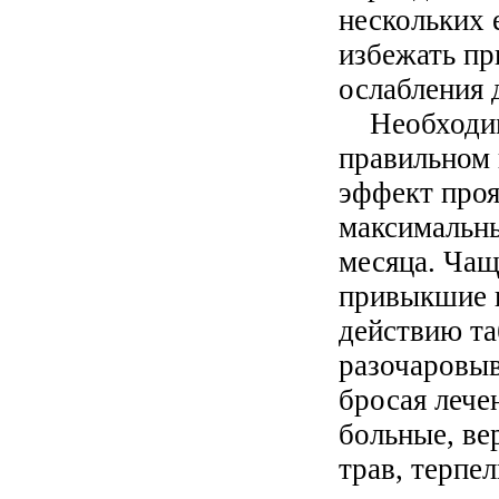
нескольких 
избежать пр
ослабления 
Необходимо
правильном
эффект проя
максимальны
месяца. Чащ
привыкшие 
действию та
разочаровыв
бросая лече
больные, ве
трав, терпе