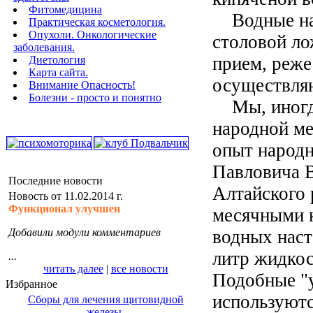
Фитомедицина
Водные нас
Практическая косметология.
Опухоли. Онкологические
столовой ло
заболевания.
прием, реж
Диетология
Карта сайта.
осуществляю
Внимание Опасность!
Болезни - просто и понятно
Мы, иногда
народной ме
опыт народн
Павловича В
Последние новости
Алтайского 
Новость от 11.02.2014 г.
Функционал улучшен
месячными 
Добавили модули комментариев
водных наст
литр жидкост
...
читать далее
|
все новости
Подобные "
Избранное
используютс
Сборы для лечения щитовидной
железы.