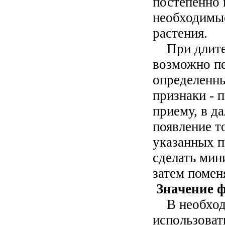
постепенно 
необходимые
растения.
При длител
возможно п
определенн
признаки - 
приему, в д
появление т
указанных п
сделать мин
затем поменя
Значение 
В необход
использоват