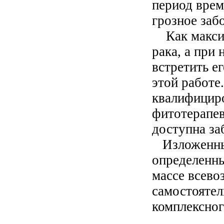
период врем
грозное заб
Как максим
рака, а при
встретить ег
этой работе
квалифицир
фитотерапев
доступна з
Изложенный
определенн
массе всево
самостоятел
комплексног