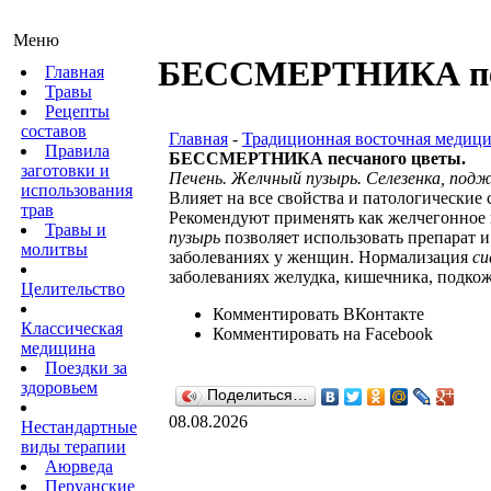
Меню
БЕССМЕРТНИКА пес
Главная
Травы
Рецепты
составов
Главная
-
Традиционная восточная медици
Правила
БЕССМЕРТНИКА песчаного цветы.
заготовки и
Печень. Желчный пузырь. Селезенка, подж
использования
Влияет на все свойства и патологические 
трав
Рекомендуют применять как желчегонное 
Травы и
пузырь
позволяет использовать препарат 
молитвы
заболеваниях у женщин. Нормализация
си
заболеваниях желудка, кишечника, подко
Целительство
Комментировать ВКонтакте
Классическая
Комментировать на Facebook
медицина
Поездки за
здоровьем
Поделиться…
08.08.2026
Нестандартные
виды терапии
Аюрведа
Перуанские