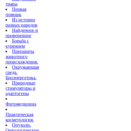
травы
Первая
помощь
Из истории
разных народов
Найденное и
проверенное
Борьба с
курением
Препараты
животного
происхождения.
Окружающая
среда.
Биоэнергетика.
Природные
стимуляторы и
адаптогены
Фитомедицина
Практическая
косметология.
Опухоли.
Онкологические