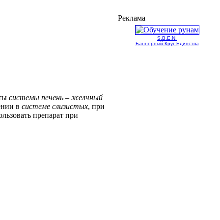
Реклама
S.B.E.N.
Баннерный Круг Единства
оты
системы печень – желчный
ении в
системе слизистых
, при
ользовать препарат при