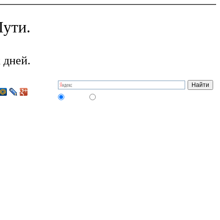
ути.
 дней.
на сайте
в интернете