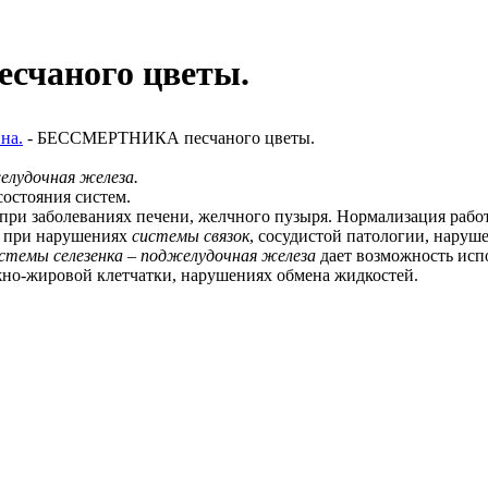
чаного цветы.
на.
- БЕССМЕРТНИКА песчаного цветы.
елудочная железа.
состояния систем.
при заболеваниях печени, желчного пузыря. Нормализация раб
и при нарушениях
системы связок
, сосудистой патологии, наруш
стемы селезенка – поджелудочная железа
дает возможность исп
жно-жировой клетчатки, нарушениях обмена жидкостей.