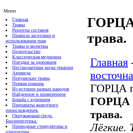
Меню
ГОРЦА 
Главная
Травы
Рецепты составов
трава.
Правила заготовки и
использования трав
Травы и молитвы
Целительство
Классическая медицина
Главная
Поездки за здоровьем
Нестандартные виды терапии
восточна
Аюрведа
Перуанские травы
Первая помощь
ГОРЦА п
Из истории разных народов
Найденное и проверенное
ГОРЦА 
Борьба с курением
Препараты животного
происхождения.
трава.
Окружающая среда.
Биоэнергетика.
Лёгкие. 
Природные стимуляторы и
адаптогены