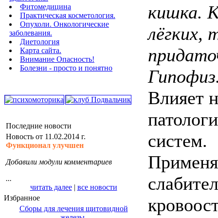
кишка. 
Фитомедицина
Практическая косметология.
Опухоли. Онкологические
лёгких, 
заболевания.
Диетология
придаточ
Карта сайта.
Внимание Опасность!
Болезни - просто и понятно
Гипофиз
Влияет н
патологи
Последние новости
систем.
Новость от 11.02.2014 г.
Функционал улучшен
Применя
Добавили модули комментариев
слабител
...
читать далее
|
все новости
Избранное
кровоос
Сборы для лечения щитовидной
железы.