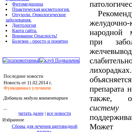
патологичес
Фитомедицина
Практическая косметология.
Рекоменд
Опухоли. Онкологические
заболевания.
желудочно
Диетология
народной 
Карта сайта.
Внимание Опасность!
при забо
Болезни - просто и понятно
желчевывод
слабитель
лихорадка
Последние новости
объясня
Новость от 11.02.2014 г.
препарата 
Функционал улучшен
также, о
Добавили модули комментариев
систему
...
читать далее
|
все новости
поддерж
Избранное
Может и
Сборы для лечения щитовидной
железы.