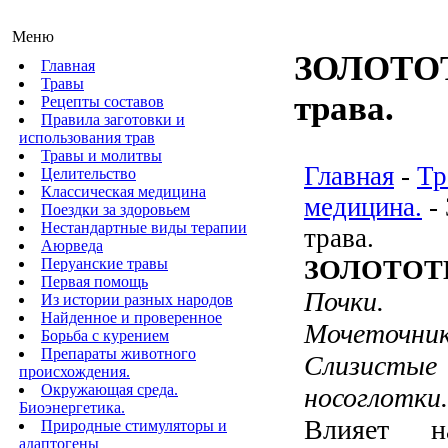
Меню
ЗОЛОТО
Главная
Травы
трава.
Рецепты составов
Правила заготовки и
использования трав
Травы и молитвы
Главная
-
Тр
Целительство
Классическая медицина
медицина.
-
Поездки за здоровьем
Нестандартные виды терапии
трава.
Аюрведа
ЗОЛОТОТ
Перуанские травы
Первая помощь
Почки. 
Из истории разных народов
Найденное и проверенное
Мочеточни
Борьба с курением
Препараты животного
Слизисты
происхождения.
Окружающая среда.
носоглотки.
Биоэнергетика.
Влияет 
Природные стимуляторы и
адаптогены