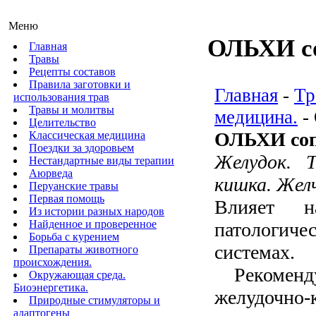
Меню
ОЛЬХИ с
Главная
Травы
Рецепты составов
Правила заготовки и
Главная
-
Тр
использования трав
Травы и молитвы
медицина.
-
Целительство
ОЛЬХИ соп
Классическая медицина
Поездки за здоровьем
Желудок. 
Нестандартные виды терапии
Аюрведа
кишка. Жел
Перуанские травы
Первая помощь
Влияет 
Из истории разных народов
Найденное и проверенное
патологи
Борьба с курением
системах.
Препараты животного
происхождения.
Рекоменд
Окружающая среда.
Биоэнергетика.
желудочно-
Природные стимуляторы и
адаптогены