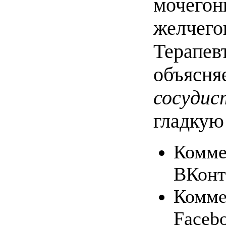
мочегон
желчег
Терапев
объясня
сосуди
гладкую
Комме
ВКонт
Комме
Faceb