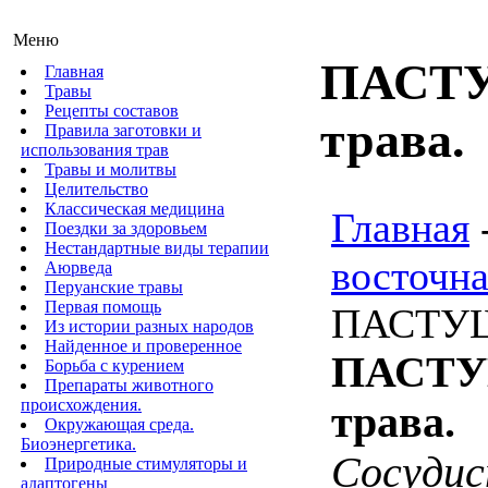
Меню
ПАСТУ
Главная
Травы
Рецепты составов
трава.
Правила заготовки и
использования трав
Травы и молитвы
Целительство
Классическая медицина
Главная
Поездки за здоровьем
Нестандартные виды терапии
восточна
Аюрведа
Перуанские травы
Первая помощь
ПАСТУШЬ
Из истории разных народов
Найденное и проверенное
ПАСТ
Борьба с курением
Препараты животного
происхождения.
трава.
Окружающая среда.
Биоэнергетика.
Сосуди
Природные стимуляторы и
адаптогены