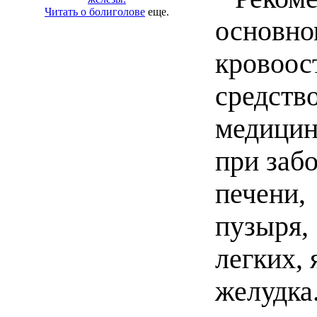
Читать о болиголове
еще.
осно
кровоос
средст
медици
при заб
печени,
пузыря
легких,
жел