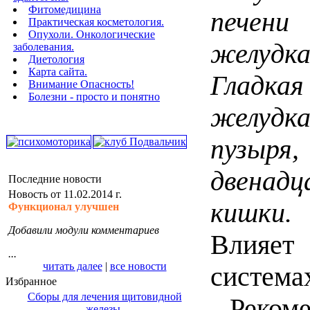
Фитомедицина
печени
Практическая косметология.
Опухоли. Онкологические
желуд
заболевания.
Диетология
Карта сайта.
Гладка
Внимание Опасность!
Болезни - просто и понятно
желуд
пузыря,
двенадц
Последние новости
Новость от 11.02.2014 г.
кишки.
Функционал улучшен
Добавили модули комментариев
Влияет
...
читать далее
|
все новости
система
Избранное
Сборы для лечения щитовидной
Реко
железы.