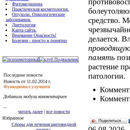
противовос
Фитомедицина
болеутоляю
Практическая косметология.
Опухоли. Онкологические
средство. М
заболевания.
Диетология
чрезвычайн
Карта сайта.
Внимание Опасность!
делается. В
Болезни - просто и понятно
проводящую
память
поз
растение п
патологии.
Последние новости
Новость от 11.02.2014 г.
Функционал улучшен
Коммент
Добавили модули комментариев
Коммент
...
читать далее
|
все новости
Избранное
Поделиться…
Сборы для лечения щитовидной
06.08.2026
железы.