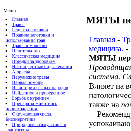
Меню
МЯТЫ пер
Главная
Травы
Рецепты составов
Правила заготовки и
Главная
-
Тр
использования трав
Травы и молитвы
медицина.
-
Целительство
МЯТЫ пере
Классическая медицина
Поездки за здоровьем
Проводящая
Нестандартные виды терапии
Аюрведа
система. С
Перуанские травы
Первая помощь
Влияет на в
Из истории разных народов
Найденное и проверенное
патологичес
Борьба с курением
также на
па
Препараты животного
происхождения.
Рекоменд
Окружающая среда.
Биоэнергетика.
успокаиваю
Природные стимуляторы и
адаптогены