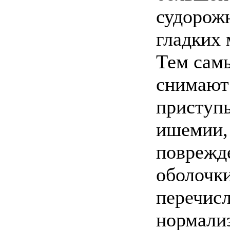
судорож
гладких 
Тем самы
снимают
приступы
ишемии,
поврежд
оболочки
перечис
нормали