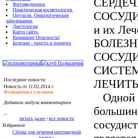
СЕРДЕЧ
Фитомедицина
Практическая косметология.
СОСУД
Опухоли. Онкологические
заболевания.
и их Леч
Диетология
Карта сайта.
Внимание Опасность!
БОЛЕЗН
Болезни - просто и понятно
СОСУД
СИСТЕ
Последние новости
ЛЕЧИТЬ
Новость от 11.02.2014 г.
Функционал улучшен
Одной и
Добавили модули комментариев
большинс
...
читать далее
|
все новости
сосудис
Избранное
Сборы для лечения щитовидной
железы.