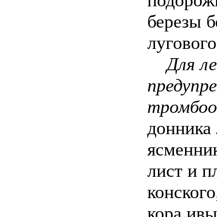
подорож
березы б
лугового
Для ле
предупр
тромбоо
донника 
ясменник
лист и п
конского
кора ивы