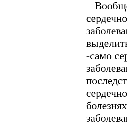
Вообще
сердечн
заболев
выделить
-само се
заболева
последст
сердечн
болезнях
заболева