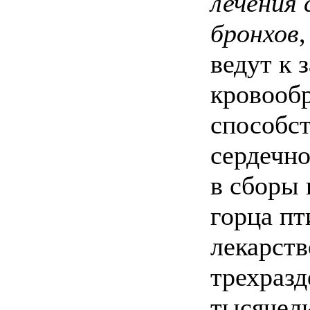
лечения 
бронхов
ведут к 
кровообр
способс
сердечно
в сборы 
горца пт
лекарств
трехразд
тысячел