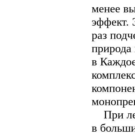
менее в
эффект. 
раз подч
природа
в Каждо
комплек
компонен
монопреп
При леч
в больши