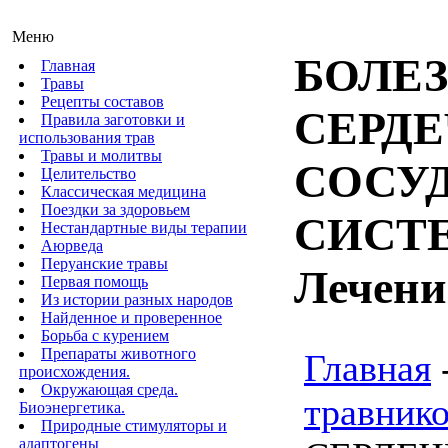
Меню
БОЛЕ
Главная
Травы
Рецепты составов
СЕРДЕ
Правила заготовки и
использования трав
Травы и молитвы
СОСУ
Целительство
Классическая медицина
Поездки за здоровьем
СИСТЕ
Нестандартные виды терапии
Аюрведа
Перуанские травы
Лечени
Первая помощь
Из истории разных народов
Найденное и проверенное
Борьба с курением
Препараты животного
Главная
происхождения.
Окружающая среда.
травнико
Биоэнергетика.
Природные стимуляторы и
адаптогены