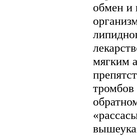
обмен и
организм
липидно
лекарств
мягким а
препятс
тромбов 
обратно
«рассас
вышеуказ