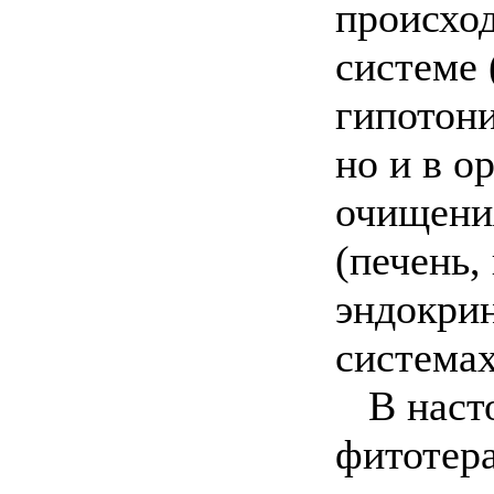
происход
системе 
гипотони
но и в о
очищени
(печень,
эндокри
системах
В насто
фитотер