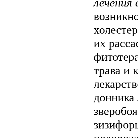
лечения 
возникн
холесте
их расса
фитотер
трава и 
лекарств
донника 
зверобоя
зизифоры