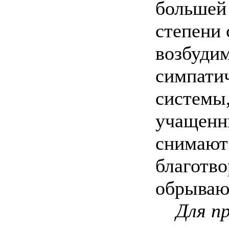
большей
степени
возбуди
симпати
системы
учащенн
снимают
благотво
обрывают
Для п