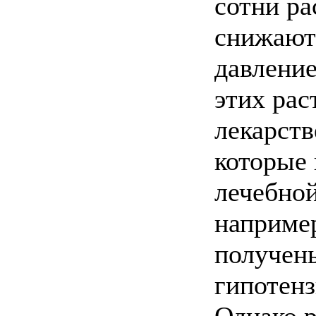
сотни ра
снижают
давление
этих рас
лекарств
которые
лечебной
например
получен
гипотенз