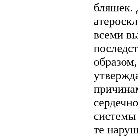
бляшек. 
атероскл
всеми в
последс
образом
утвержда
причина
сердечно
системы 
те наруш