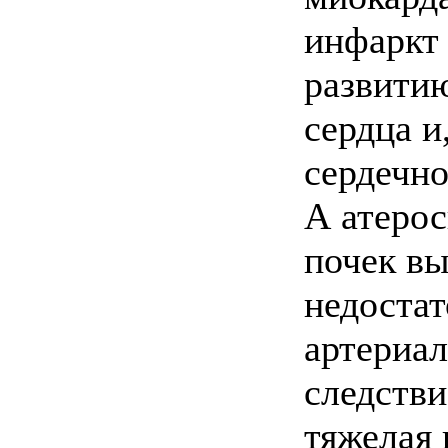
инфаркт 
развити
сердца и,
сердечно
А атерос
почек в
недоста
артериал
следстви
тяжелая 