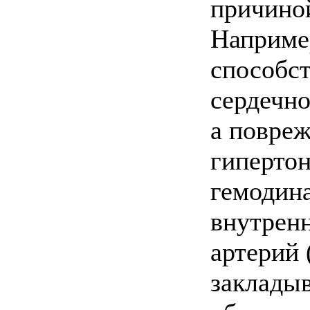
причиной
Наприме
способс
сердечно
а повреж
гиперто
гемодин
внутрен
артерий 
закладыв