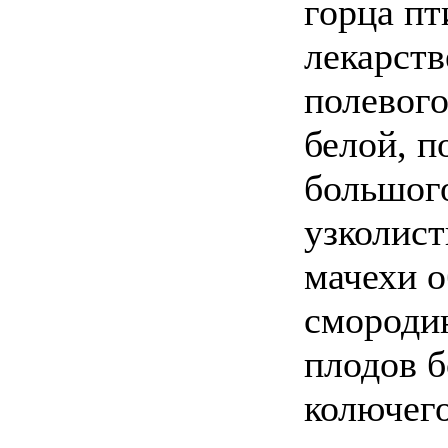
горца пт
лекарств
полевого
белой, 
большого
узколист
мачехи 
смородин
плодов 
колючего