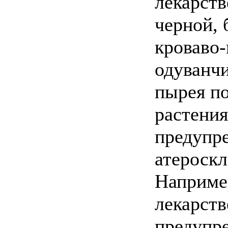
лекарст
черной,
кроваво-
одуванчи
пырея по
растения
предупр
атероскл
Например
лекарств
предупре