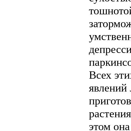
тошнотой
затормо
умственн
депресси
паркинсо
Всех эт
явлений 
приготов
растения
этом она