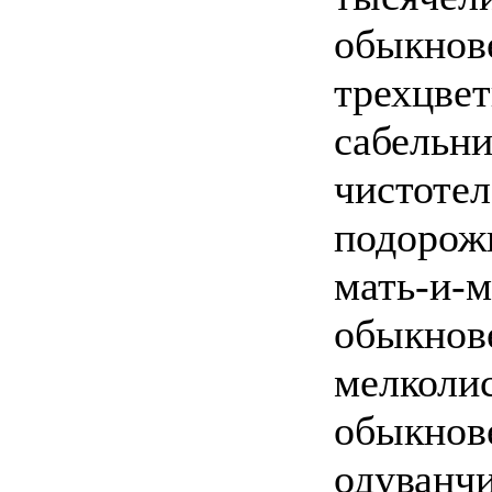
обыкнов
трехцвет
сабельни
чистотел
подорож
мать-и-м
обыкнов
мелколи
обыкнов
одуванчи