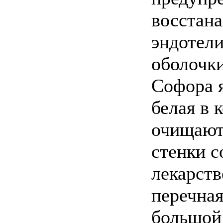
восстана
эндотели
оболочки
Софора я
белая в 
очищают
стенки с
лекарств
перечна
большой