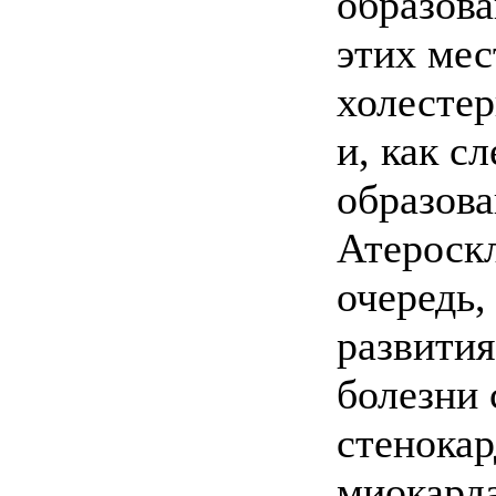
образова
этих мес
холесте
и, как сл
образова
Атероскл
очередь,
развити
болезни 
стенокар
миокарда