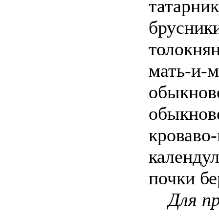
татарник
брусник
толокня
мать-и-м
обыкнов
обыкнов
кроваво-
календул
почки бе
Для п