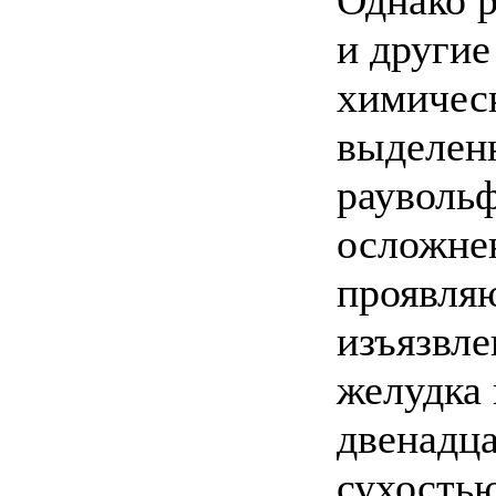
Однако р
и другие
химичес
выделен
раувольф
осложне
проявляю
изъязвле
желудка 
двенадц
сухостью