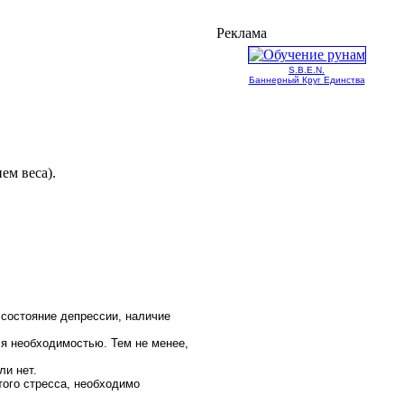
Реклама
S.B.E.N.
Баннерный Круг Единства
ем веса).
 состояние депрессии, наличие
ся необходимостью. Тем не менее,
ли нет.
того стресса, необходимо