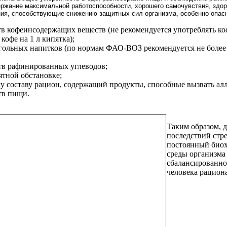
ержание максимальной работоспособности, хорошего самочувствия, здор
ия, спо­собствующие снижению защитных сил организма, особенно опасн
 кофеинсодержащих веществ (не рекомендуется употреблять кофе
 кофе на
1 л
кипятка);
ольных напитков (по нормам ФАО-ВОЗ рекомендуется не более 1
тв рафинированных углеводов;
ятной обстановке;
 составу рацион, содержащий продукты, способные вызвать ал
тв пищи.
Таким образом, 
последствий стр
постоянный биох
среды организма 
сбалансированно
человека рацион