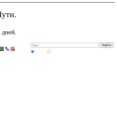
ути.
 дней.
на сайте
в интернете