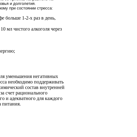
овья и долголетия.
ому при состоянии стресса:
 больше 1-2-х раз в день,
0 мл чистого алкоголя через
лергию;
для уменьшения негативных
есса необходимо поддерживать
имический состав внутренней
за счет рационального
го и адекватного для каждого
а питания.