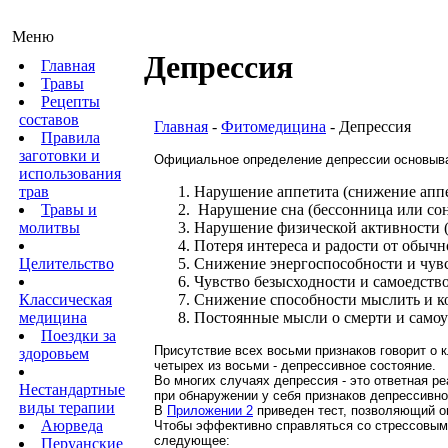
Меню
Депрессия
Главная
Травы
Рецепты
составов
Главная
-
Фитомедицина
- Депрессия
Правила
заготовки и
Официальное определение депрессии основывае
использования
трав
Нарушение аппетита (снижение аппе
Травы и
Нарушение сна (бессонница или сон
молитвы
Нарушение физической активности (
Потеря интереса и радости от обычн
Целительство
Снижение энергоспособности и чувс
Чувство безысходности и самоедство
Классическая
Снижение способности мыслить и к
медицина
Постоянные мысли о смерти и самоу
Поездки за
Присутствие всех восьми признаков говорит о 
здоровьем
четырех из восьми - депрессивное состояние.
Во многих случаях депрессия - это ответная р
Нестандартные
при обнаружении у себя признаков депрессивно
виды терапии
В
Приложении 2
приведен тест, позволяющий оп
Аюрведа
Чтобы эффективно справляться со стрессовыми
следующее:
Перуанские