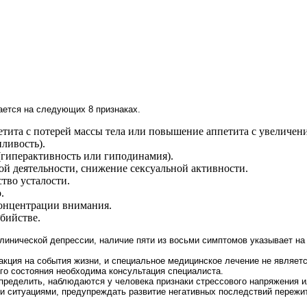
тся на сле­дующих 8 признаках.
тита с потерей массы тела или повышение аппетита с увеличени
ливость).
гиперактивность или гиподинамия).
ой деятельности, снижение сексуальной активности.
тво усталости.
.
онцентрации внимания.
бийстве.
клинической депрессии, наличие пяти из восьми симптомов указывает на
еакция на события жизни, и специальное медицинское лечение не являет
го состояния необходима консультация специалиста.
ределить, наблюдаются у человека признаки стрессового напряжения и
 ситуация­ми, предупреждать развитие негативных последствий пережи­