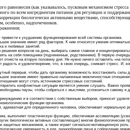
го равновесия (как указывалось, пусковым механизмом стресса я
ого по всем ингредиентам питания для регуляции и поддержан
е коррекции биологически активными веществами, способствую
, особенно, надпочечников.
ражнения;
т привести к ухудшению функционирования всей системы организма.
ьшое значение имеет ряд факторов. К ним относится умение оптималъно
ха и любимых занятий.
 решения вопросов на день, выбирать самое главное и концентрировать
взять на себя помощники (подчиненные, родственники). В первую очере
т отнести на вторую половину дня. Не нужно ничего оставлять «на пот
т радость и удовлетворение, что, в свою очередь, снижает стресс. И, к
утный перерыв, чтобы дать организму возможность восстановить силы 
ьшое значение имеют правильно налаженные межличностные отношения,
отношения могут стать источником стрессовых состояний.
твратить конфликтные ситуации является умение слушать. Важно проявл
 необходимы паузы, чтобы собраться с мыслями, успокоиться самому и 
 принуждению и в соответствии с собственным выбором, приносит удовлет
физиологические функции организма.
м, адекватная для определенного человека, обеспечивает нормальную 
зма, выполняет пластическую функцию, обеспечивая ассимиляцию (усво
других биологически активных составляющих) многие физиологические п
и защитных механизмов, а также играет сигнально-мотивационную роль.
полагающее умеренность в еде, разнообразие пищи и соблюдение режим