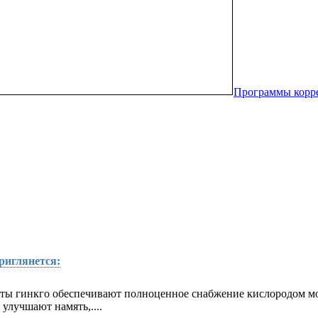
Программы кор
риглянется:
нты гинкго обеспе­чивают полноценное снабжение кислородом моз
улучшают намять,....