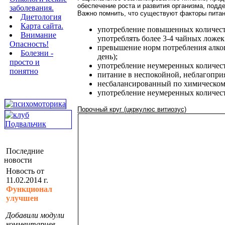
обеспечение роста и развития организма, подд
заболевания.
Важно помнить, что существуют факторы питан
Диетология
Карта сайта.
употребление повышенных количеств
Внимание
употреблять более 3-4 чайных ложек
Опасность!
превышение норм потребления алког
Болезни -
день);
просто и
употребление неумеренных количес
понятно
питание в неспокойной, неблагопри
несбалансированный по химическому
употребление неумеренных количес
Порочный круг (цкркулюс витиозус)
Последние
новости
Новость от
11.02.2014 г.
Функционал
улучшен
Добавили модули
комментариев