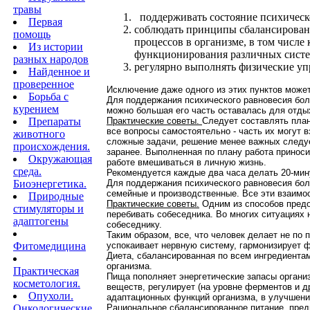
травы
поддерживать состояние психическо
Первая
соблюдать принципы сбалансированн
помощь
процессов в организме, в том числ
Из истории
функционирования различных систем
разных народов
регулярно выполнять физические уп
Найденное и
проверенное
Исключение даже одного из этих пунктов може
Борьба с
Для поддержания психического равновесия бол
курением
можно большая его часть оставалась для отды
Препараты
Практические советы.
Следует составлять план
все вопросы самостоятельно - часть их могут 
животного
сложные задачи, решение менее важных следуе
происхождения.
заранее. Выполненная по плану работа приноси
Окружающая
работе вмешиваться в личную жизнь.
среда.
Рекомендуется каждые два часа делать 20-мин
Биоэнергетика.
Для поддержания психического равновесия бол
семейные и производственные. Все эти взаимо
Природные
Практические советы.
Одним из способов предо
стимуляторы и
перебивать собеседника. Во многих ситуациях
адаптогены
собеседнику.
Таким образом, все, что человек делает не по
Фитомедицина
успокаивает нервную систему, гармонизирует 
Диета, сбалансированная по всем ингредиента
организма.
Практическая
Пища пополняет энергетические запасы органи
косметология.
веществ, регулирует (на уровне ферментов и 
Опухоли.
адаптационных функций организма, в улучшени
Онкологические
Рациональное сбалансированное питание, пред