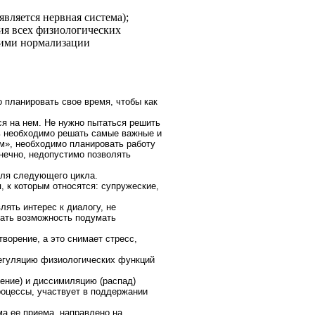
вляется нервная система);
ия всех физиологических
щими нормализации
 планировать свое время, чтобы как
ся на нем. Не нужно пытаться решить
дь необходимо решать самые важные и
ом», необходимо планировать работу
онечно, недопустимо позволять
для следующего цикла.
 к которым относятся: супружеские,
ять интерес к диалогу, не
дать возможность подумать
ворение, а это снимает стресс,
регуляцию физиологических функций
ение) и диссимиляцию (распад)
роцессы, участвует в поддержании
а ее приема, направлено на