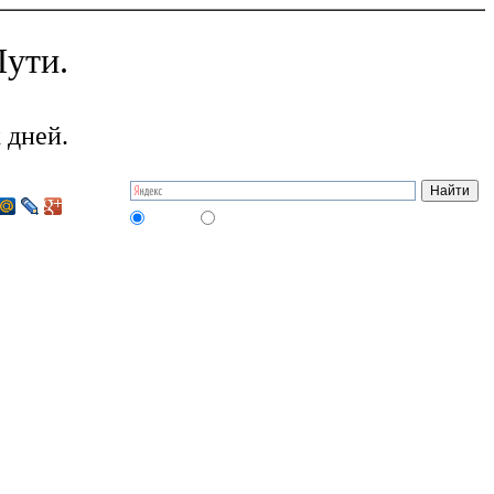
ути.
 дней.
на сайте
в интернете