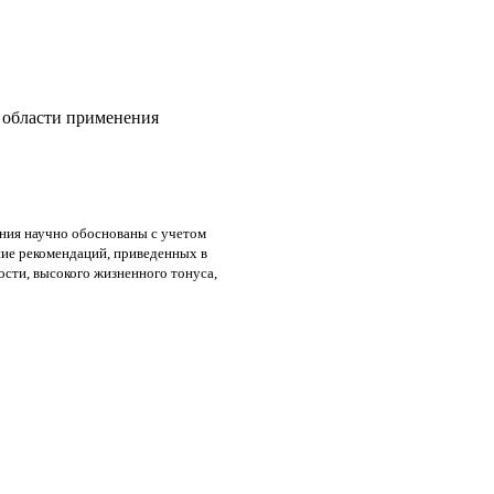
в области применения
ения научно обоснованы с учетом
ие рекомендаций, приве­денных в
сти, высокого жизненного тонуса,