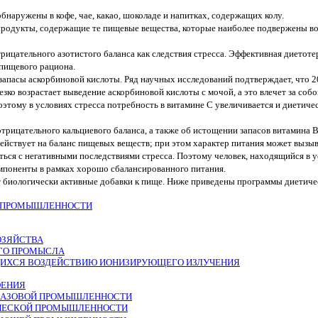
наружены в кофе, чае, какао, шоколаде и напитках, содержащих колу.
продукты, содержащие те пищевые вещества, которые наиболее подвержены во
цательного азотистого баланса как следствия стресса. Эффективная диетотер
пищевого рациона.
запасы аскорбиновой кислоты. Ряд научных исследований подтверждает, что 2
резко возрастает выведение аскорбиновой кислоты с мочой, а это влечет за со
этому в условиях стресса потребность в витамине С увеличивается и диетичес
ица­тельного кальциевого баланса, а также об истощении запасов витамина В6
ействует на баланс пищевых веществ; при этом характер питания может вызыв
виться с негативными последствиями стресса. Поэтому человек, находящийся в 
мпоненты в рамках хорошо сбаланси­рованного питания.
 биологически активные добавки к пище. Ниже приведены программы диетичес
Й ПРОМЫШЛЕННОСТИ
ОЗЯЙСТВА
ГО ПРОМЫСЛА
ЩИХСЯ ВОЗДЕЙСТВИЮ ИОНИЗИРУЮЩЕГО ИЗЛУЧЕНИЯ
ОЕНИЯ
 ГАЗОВОЙ ПРОМЫШЛЕННОСТИ
ИЧЕСКОЙ ПРОМЫШЛЕННОСТИ