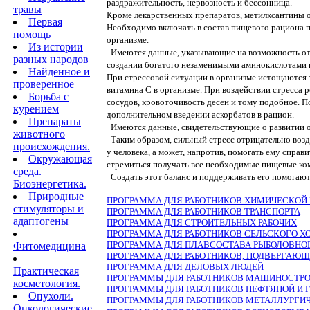
раздражительность, нервозность и бессонница.
травы
Кроме лекарственных препаратов, метилксантины об
Первая
Необходимо включать в состав пищевого рациона 
помощь
организме.
Из истории
Имеются данные, указывающие на возможность отри
разных народов
создании богатого незаменимыми аминокислотами 
Найденное и
При стрессовой ситуации в организме истощаются 
проверенное
витамина С в организме. При воздействии стресса 
Борьба с
сосудов, кровоточивость десен и тому подобное. По
курением
дополнительном введении аскорбатов в рацион.
Препараты
Имеются данные, свидетельствующие о развитии отр
животного
Таким образом, сильный стресс отрицательно возд
происхождения.
у человека, а может, напротив, помогать ему спра
Окружающая
стремиться получать все не­обходимые пищевые ко
среда.
Создать этот баланс и поддерживать его помогают
Биоэнергетика.
Природные
ПРОГРАММА ДЛЯ РАБОТНИКОВ ХИМИЧЕСКО
стимуляторы и
ПРОГРАММА ДЛЯ РАБОТНИКОВ ТРАНСПОРТА
адаптогены
ПРОГРАММА ДЛЯ СТРОИТЕЛЬНЫХ РАБОЧИХ
ПРОГРАММА ДЛЯ РАБОТНИКОВ СЕЛЬСКОГО Х
ПРОГРАММА ДЛЯ ПЛАВСОСТАВА РЫБОЛОВНО
Фитомедицина
ПРОГРАММА ДЛЯ РАБОТНИКОВ, ПОДВЕРГАЮ
ПРОГРАММА ДЛЯ ДЕЛОВЫХ ЛЮДЕЙ
Практическая
ПРОГРАММЫ ДЛЯ РАБОТНИКОВ МАШИНОСТР
косметология.
ПРОГРАММЫ ДЛЯ РАБОТНИКОВ НЕФТЯНОЙ И
Опухоли.
ПРОГРАММЫ ДЛЯ РАБОТНИКОВ МЕТАЛЛУРГ
Онкологические