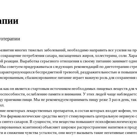
апии
тотерапии
азвития многих тяжелых заболеваний, необходимо направить все усилия на пр
, сокращение потребления сахара, насыщенных жиров, холестерина, соли. Хар
ой реакции. Выработка серьезного отношения к своему питанию занимает одно
 Мы советуем придерживаться следующих рекоменда­ций по диетотерапии стр
, характеризующихся беспредметной тревогой, раздражительностью и повыше
нсированным, сбалансированное питание играет важную роль для сохранения к
к как он является стартовым источником необходимых пищевых веществ для че
оспособности, ослаблению памяти и внимания. У этих людей чаще наблюдается
у приемами пищи. Мы не рекомендуем принимать пищу реже 3 раз в день, так
ил.
ие некоторых лекарственных препаратов, в состав которых входят кофеин, те
 Эти фармакологические средства могут стимулировать центральную нервную
на синтез cахаров. В сущности, эти вещества повышают психофизиологическую
ированных ксантинов) объясняет широкое распространение напитков и проду
 и снижения чувства усталости, они могут вызывать такие негативные симпто