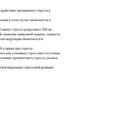
здействию чрезмерного стресса в
апия в этом случае заключается в
0 минут стресса разрушают 300 мг
бой снижение иммунной защиты, ломкость
кая коррекция заклю­чается в
 и цинка при стрессе.
ать или усиливать стрессовое состояние
условиях хронического стресса, должен
кой коррекции стрессовой реакции.