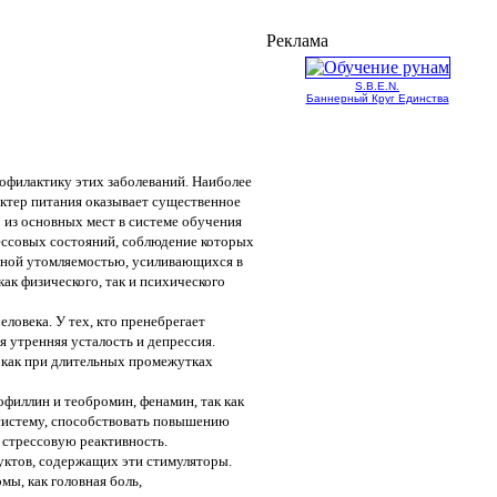
Реклама
S.B.E.N.
Баннерный Круг Единства
офилактику этих заболеваний. Наиболее
актер питания оказывает существенное
 из основных мест в системе обучения
ессовых состояний, соблюдение которых
нной утомляемостью, усиливающихся в
ак физического, так и психического
ловека. У тех, кто пренебрегает
 утренняя усталость и депрессия.
 как при длительных промежутках
офиллин и теобромин, фенамин, так как
 систему, способствовать повышению
 стрессовую реактивность.
ктов, содержащих эти стимуляторы.
мы, как головная боль,