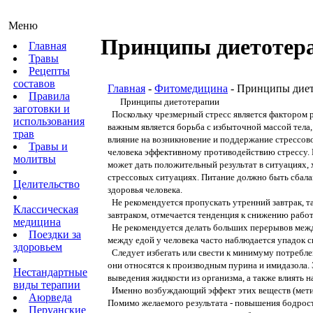
Меню
Принципы диетотер
Главная
Травы
Рецепты
составов
Главная
-
Фитомедицина
- Принципы дие
Правила
Принципы диетотерапии
заготовки и
Поскольку чрезмерный стресс является фактором р
использования
важным является борьба с избыточной массой тела
трав
влияние на возникновение и поддержание стрессов
Травы и
человека эффективному противодействию стрессу.
молитвы
может дать положительный результат в ситуациях
стрессовых ситуациях. Питание должно быть сбала
Целительство
здоровья человека.
Не рекомендуется пропускать утренний завтрак, та
Классическая
завтраком, отмечается тенденция к снижению работ
медицина
Не рекомендуется делать больших перерывов межд
Поездки за
между едой у человека часто наблюдается упадок с
здоровьем
Следует избегать или свести к минимуму потреблен
они относятся к производным пурина и имидазола.
Нестандартные
выведения жидкости из организма, а также влиять 
виды терапии
Именно возбуждающий эффект этих веществ (метил
Аюрведа
Помимо желаемого результата - повышения бодрости
Перуанские