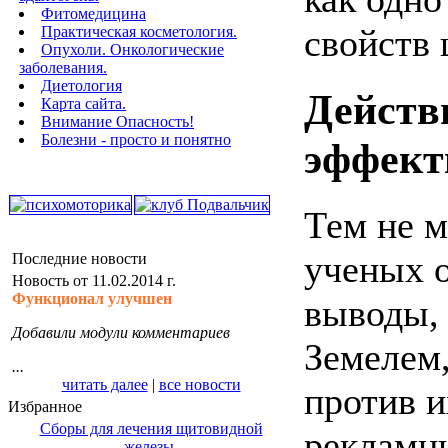
Фитомедицина
свойств 
Практическая косметология.
Опухоли. Онкологические
заболевания.
Диетология
Действ
Карта сайта.
Внимание Опасность!
Болезни - просто и понятно
эффект
Тем не м
ученых 
Последние новости
Новость от 11.02.2014 г.
Функционал улучшен
выводы,
Добавили модули комментариев
Земелем
...
читать далее
|
все новости
против и
Избранное
Сборы для лечения щитовидной
рекламн
железы.