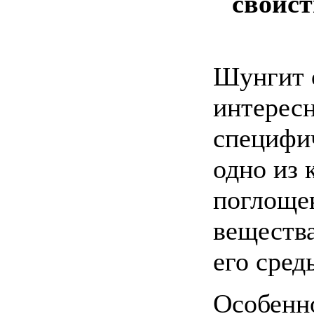
свойст
Шунгит 
интерес
специфич
одно из 
поглоще
веществ
его сред
Особенно