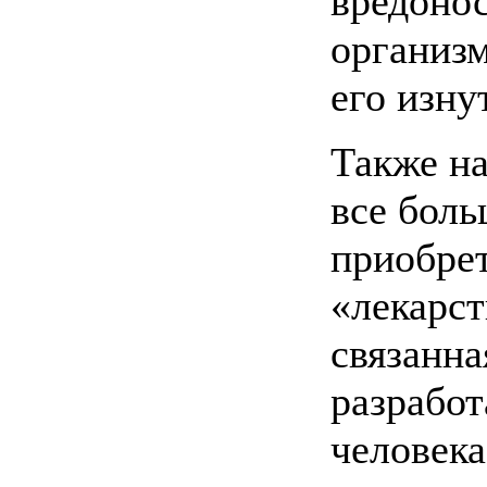
вредоно
организм
его изну
Также н
все боль
приобре
«лекарст
связанна
разработ
человека