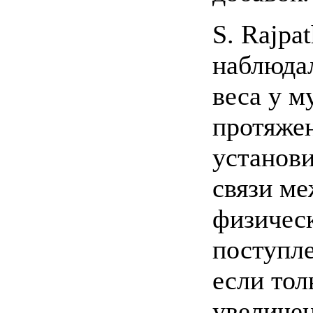
S. Rajpa
наблюда
веса у м
протяжен
установ
связи м
физичес
поступле
если тол
увеличен