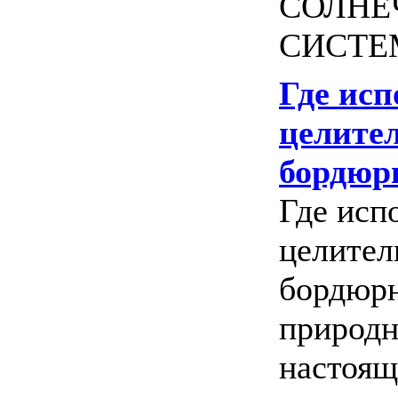
СОЛНЕ
СИСТЕМ
Где исп
целите
бордюр
Где исп
целител
бордюр
природн
настоящ