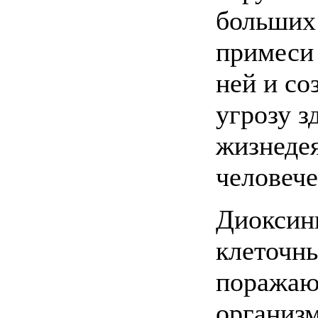
больших
примеси
ней и со
угрозу з
жизнеде
человече
Диоксин
клеточны
поражаю
организм