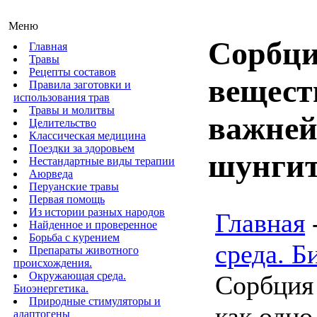
Меню
Сорбци
Главная
Травы
Рецепты составов
вещест
Правила заготовки и
использования трав
Травы и молитвы
важней
Целительство
Классическая медицина
Поездки за здоровьем
шунгит
Нестандартные виды терапии
Аюрведа
Перуанские травы
Первая помощь
Из истории разных народов
Главная
Найденное и проверенное
Борьба с курением
среда. Б
Препараты животного
происхождения.
Окружающая среда.
Сорбция
Биоэнергетика.
Природные стимуляторы и
как одно
адаптогены