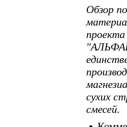
Обзор п
материа
проекта
"АЛЬФА
единств
произво
магнези
сухих с
смесей.
Комме