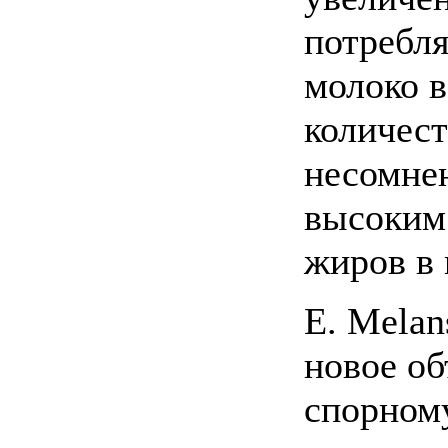
потребл
молоко 
количест
несомнен
высоким
жиров в 
Е. Melan
новое об
спорном