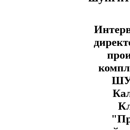
Интерв
директ
прои
компл
ШУ
Ка
Кл
"Пр