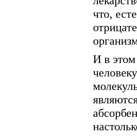
лекарств
что, ест
отрицате
организм
И в этом
человеку
молекул
являютс
абсорбе
настоль