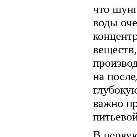
что шунг
воды оч
концент
веществ,
производ
на после
глубокую
важно п
питьевой
В перву