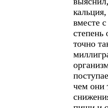
выяснил,
кальция
вместе с
степень 
точно та
миллигр
организ
поступае
чем они 
снижени
пищи и 