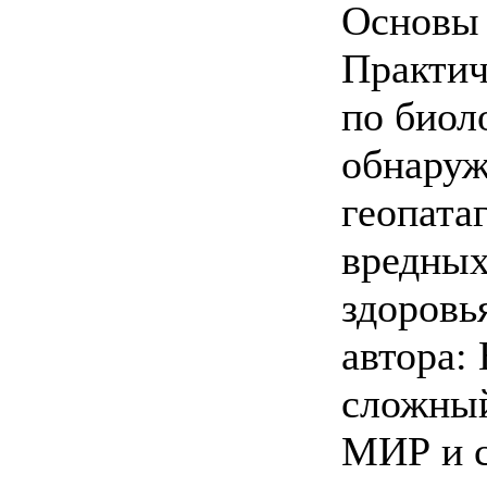
Основы 
Практич
по биол
обнару
геопата
вредных
здоровь
автора:
сложный
МИР и 