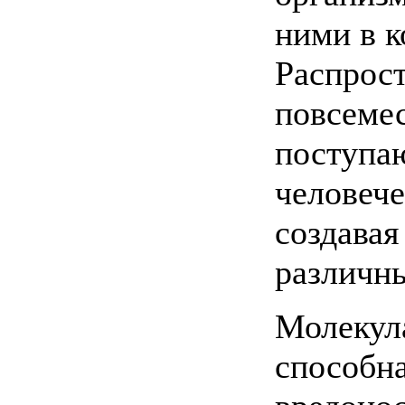
ними в к
Распрос
повсеме
поступаю
человече
создавая
различны
Молекул
способна