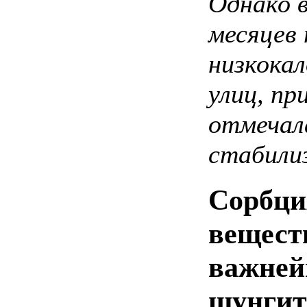
Однако 
месяцев
низкока
улиц, пр
отмечал
стабилиз
Сорбци
веществ
важней
шунгит