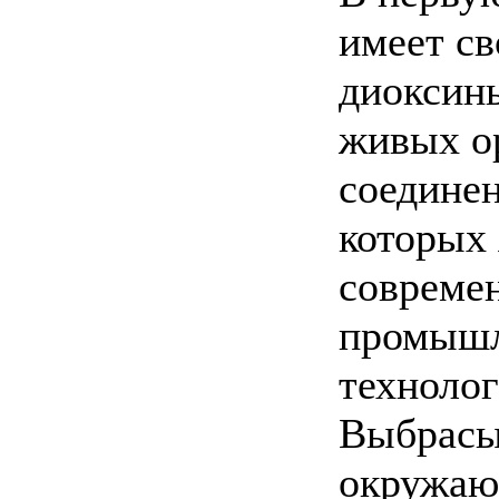
имеет св
диоксины
живых о
соединен
которых 
совреме
промыш
технолог
Выбрасы
окружаю