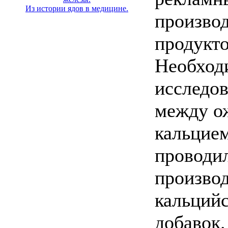
Из истории ядов в медицине.
произво
продукто
Необходи
исследов
между о
кальцие
проводил
произво
кальций
добавок.