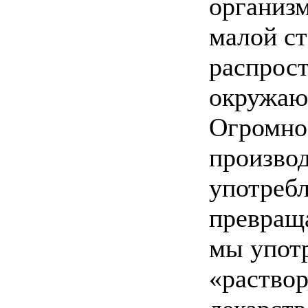
организ
малой ст
распрост
окружаю
Огромно
произво
употреб
превраща
мы употр
«раствор