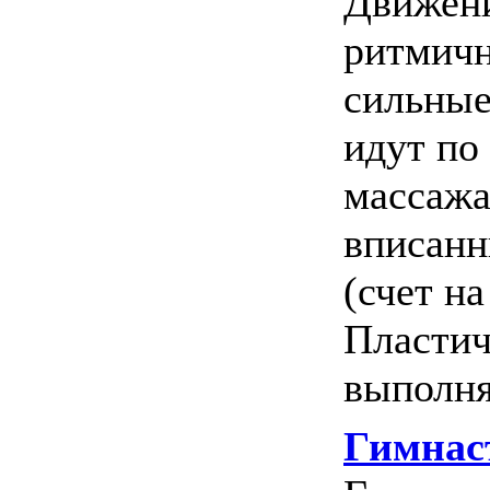
Движени
ритмичн
сильны
идут по
массажа
вписанн
(счет на
Пластич
выполня
Гимнас