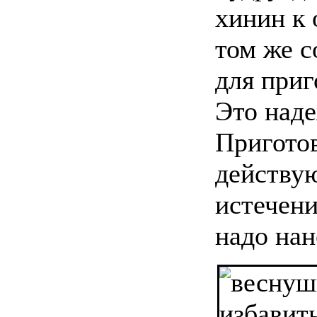
хинин к 
том же 
для приг
Это наде
Пригото
действую
истечени
надо нан