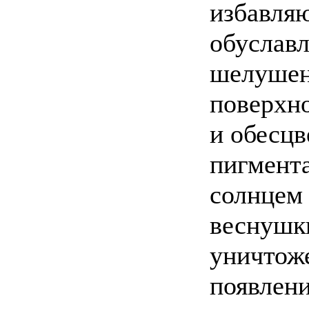
избавля
обуславл
шелуше
поверхно
и обесц
пигмент
солнцем 
веснушк
уничтож
появлени