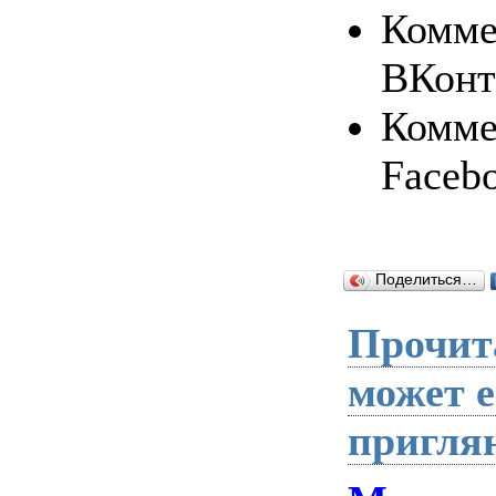
Комме
ВКонт
Комме
Faceb
Поделиться…
Прочита
может 
пригля