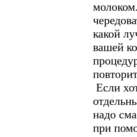
молоком
чередова
какой лу
вашей к
процеду
повторит
Если хот
отдельн
надо см
при пом