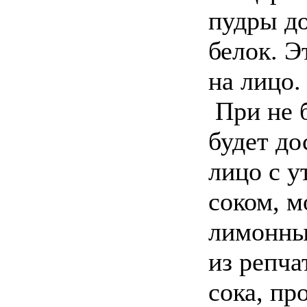
пудры до
белок. Э
на лицо.
При не 
будет до
лицо с у
соком, 
лимонны
из репча
сока, п