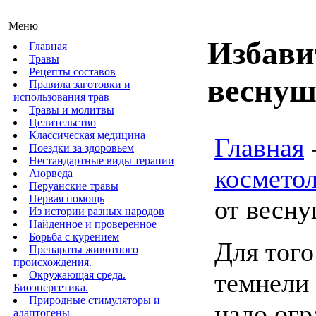
Меню
Избави
Главная
Травы
Рецепты составов
веснуш
Правила заготовки и
использования трав
Травы и молитвы
Целительство
Классическая медицина
Главная
Поездки за здоровьем
Нестандартные виды терапии
косметол
Аюрведа
Перуанские травы
Первая помощь
от весну
Из истории разных народов
Найденное и проверенное
Борьба с курением
Для того
Препараты животного
происхождения.
темнели 
Окружающая среда.
Биоэнергетика.
Природные стимуляторы и
надо огр
адаптогены