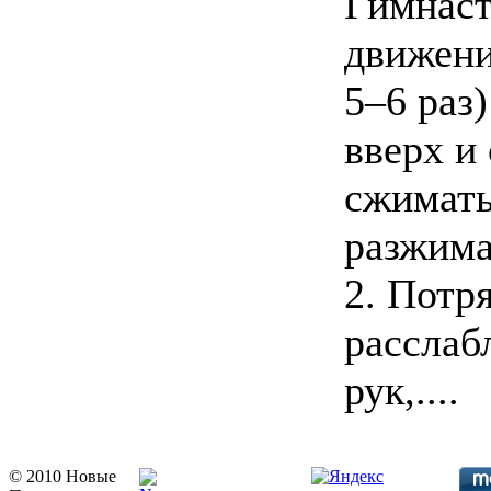
Гимнаст
движени
5–6 раз
вверх и
сжимать
разжима
2. Потр
расслаб
рук,....
© 2010 Новые