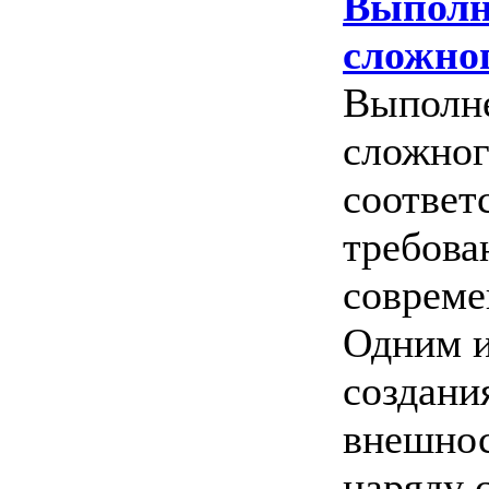
Выполн
сложно
Выполне
сложног
соответ
требова
соврем
Одним и
создани
внешно
наряду 