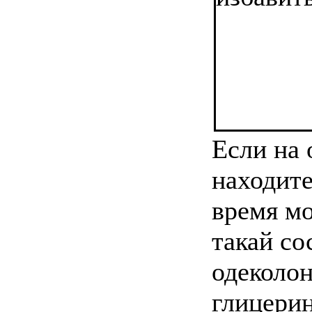
Если на 
находите
время м
такай со
одеколон
глицерин