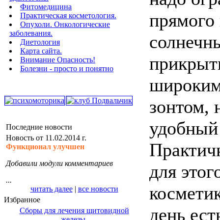
Фитомедицина
прямого
Практическая косметология.
Опухоли. Онкологические
заболевания.
солнечн
Диетология
Карта сайта.
прикрыт
Внимание Опасность!
Болезни - просто и понятно
широким
зонтом, 
удобный
Последние новости
Новость от 11.02.2014 г.
Практич
Функционал улучшен
Добавили модули комментариев
для это
...
косметик
читать далее
|
все новости
Избранное
день ест
Сборы для лечения щитовидной
железы.