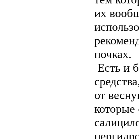
их вообщ
использо
рекомен
почках.
Есть и б
средства
от весну
которые
салицило
пергидро