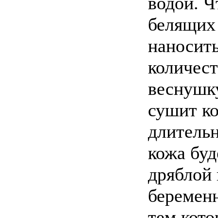
водой. Ч
белящих 
наносит
количест
веснушк
сушит ко
длительн
кожа буд
дряблой 
беремен
тем кото