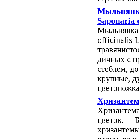
Мыльнянк
Saponaria o
Мыльнянка 
officinalis
травянистое
дичных с 
стеблем, д
крупные, д
цвето­ножках
Хризантем
Хризантема
цветок. Б
хризантемы