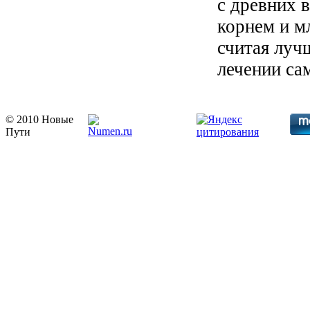
с древних 
корнем и м
счи­тая лу
лечении са
© 2010 Новые
Пути