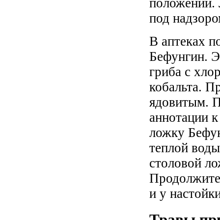
положении. 
под надзоро
В аптеках п
Бефунгин. Э
гриба с хло
кобальта. П
ядовитым. П
аннотации к
ложку Бефун
теплой воды
столовой ло
Продолжител
и у настойки
Травы при