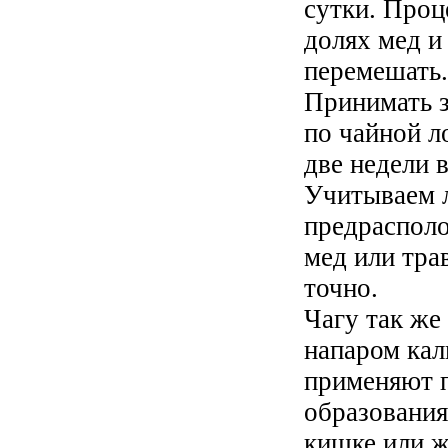
сутки. Проц
долях мед и
перемешать.
Принимать з
по чайной л
две недели 
Учитываем 
предрасполо
мед или тра
точно.
Чагу так же
напаром кал
применяют 
образования
кишке или ж