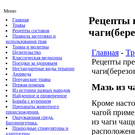
Меню
Рецепты 
Главная
Травы
чаги(бере
Рецепты составов
Правила заготовки и
использования трав
Травы и молитвы
Главная
-
Тр
Целительство
Классическая медицина
Рецепты пре
Поездки за здоровьем
Нестандартные виды терапии
чаги(березо
Аюрведа
Перуанские травы
Мазь из ч
Первая помощь
Из истории разных народов
Найденное и проверенное
Кроме насто
Борьба с курением
Препараты животного
чагой приме
происхождения.
Окружающая среда.
из чаги чащ
Биоэнергетика.
Природные стимуляторы и
расположенн
адаптогены