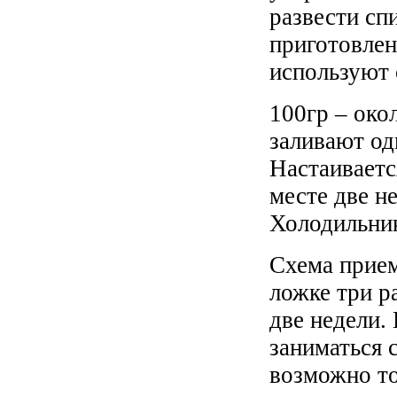
развести сп
приготовлен
используют 
100гр – око
заливают од
Настаиваетс
месте две н
Холодильник
Схема прием
ложке три ра
две недели.
заниматься 
возможно то