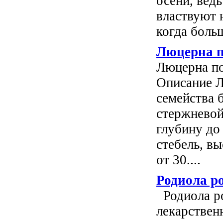
осени, вед
властвуют н
когда больш
Люцерна п
Люцерна по
Описание Л
семейства 
стерж­нево
глубину до
стебель, вы
от 30....
Родиола ро
Родиола ро
лекарс­твен