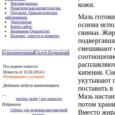
кожи.
Фитомедицина
Практическая косметология.
Опухоли. Онкологические
Мазь готовит
заболевания.
Диетология
основа испо
Карта сайта.
свиньи. Жир
Внимание Опасность!
Болезни - просто и понятно
подвергавш
смешивают с
соотношение
расплавляют
Последние новости
кипения. Сн
Новость от 11.02.2014 г.
Функционал улучшен
укутывают 
Добавили модули комментариев
поставить в
...
Мазь настаи
читать далее
|
все новости
потом храни
Избранное
Сборы для лечения щитовидной
Вместо жир
железы.