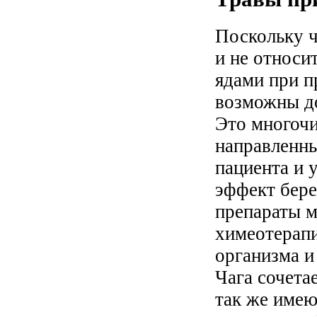
Поскольку ч
и не относи
ядами при п
возможны до
Это многоч
направленны
пациента и
эффект бере
препараты 
химеотерапи
организма и
Чага сочета
так же име