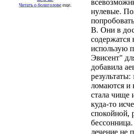
всевозможны
Читать о болиголове
еще.
нулевые. По
попробоват
В. Они в до
содержатся 
использую 
Эвисент" для
добавила ае
результаты:
ломаются и 
стала чище и
куда-то исче
спокойной, 
бессонница.
лечение не 