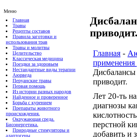
Меню
Дисбалан
Главная
Травы
приводит
Рецепты составов
Правила заготовки и
использования трав
Травы и молитвы
Главная
-
Аю
Целительство
Классическая медицина
применения 
Поездки за здоровьем
Нестандартные виды терапии
Дисбалансы 
Аюрведа
приводит.
Перуанские травы
Первая помощь
Из истории разных народов
Лет 20-ть н
Найденное и проверенное
Борьба с курением
диагнозы ка
Препараты животного
кислотность
происхождения.
Окружающая среда.
перстной к
Биоэнергетика.
Природные стимуляторы и
добавить и 
адаптогены