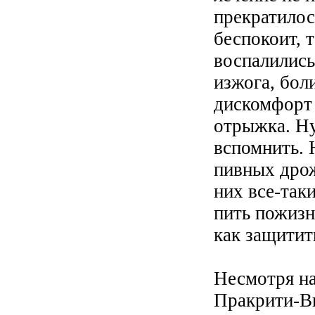
прекратилос
беспокоит, т
воспалились
изжога, бол
дискомфорт 
отрыжка. Ну
вспомнить. 
пивных дрож
них все-так
пить пожизн
как защитит
Несмотря на
Пракрити-Ви