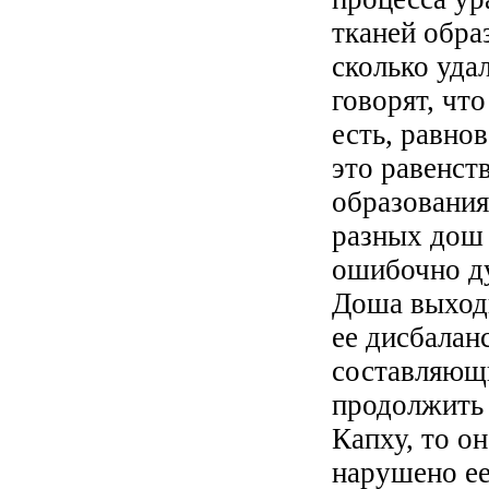
тканей обра
сколько уда
говорят, чт
есть, равно
это равенст
образования
разных дош 
ошибочно д
Доша выходи
ее дисбалан
составляющи
продолжить 
Капху, то о
нарушено ее