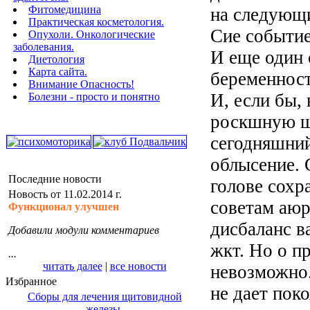
Фитомедицина
на следующи
Практическая косметология.
Сие событие
Опухоли. Онкологические
заболевания.
И еще один 
Диетология
Карта сайта.
беременност
Внимание Опасность!
И, если бы,
Болезни - просто и понятно
роскшную ш
сегодняшний
облысение. 
Последние новости
голове сохра
Новость от 11.02.2014 г.
советам аюр
Функционал улучшен
дисбаланс в
Добавили модули комментариев
жкт. Но о п
...
читать далее
|
все новости
невозможно.
Избранное
не дает поко
Сборы для лечения щитовидной
железы.