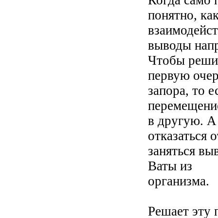
Когда само 
понятно, ка
взаимодейст
выводы нап
Чтобы решит
первую оче
запора, то е
перемещение
в другую. А
отказаться 
заняться вы
Ваты из
организма.
Решает эту 