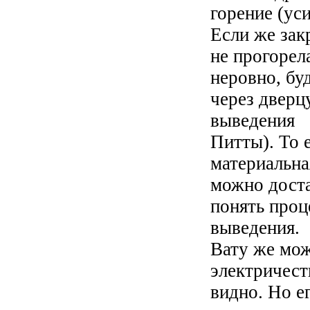
горение (ус
Если же зак
не прогорела
неровно, бу
через дверц
выведения
Питты). То 
материальная
можно доста
понять проц
выведения.
Вату же мож
электричест
видно. Но е