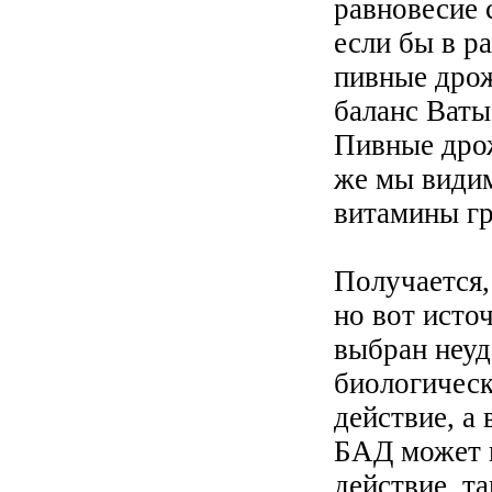
равновесие 
если бы в р
пивные дро
баланс Ваты
Пивные дро
же мы видим
витамины г
Получается,
но вот исто
выбран неуд
биологическ
действие, а
БАД может 
действие, т