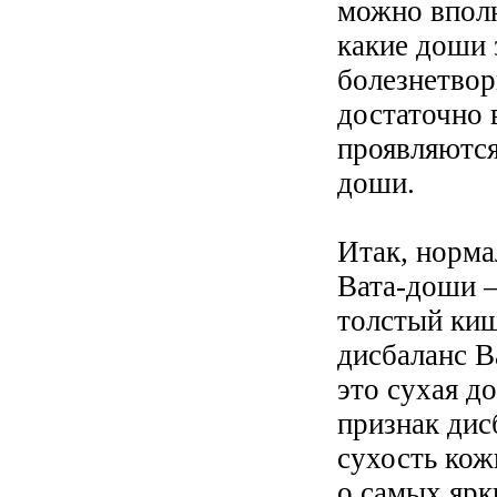
можно вполн
какие доши 
болезнетвор
достаточно 
проявляются
доши.
Итак, норма
Вата-доши —
толстый киш
дисбаланс В
это сухая д
признак дис
сухость кож
о самых ярк