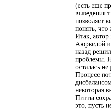
(есть еще п
выведения т
позволяет в
понять, что
Итак, автор
Аюрведой и 
назад решил
проблемы. Н
осталась не
Процесс пот
дисбалансом
некоторая в
Питты сохра
это, пусть н