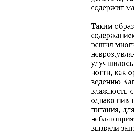
содержит ма
Таким обра
содержание
решил мног
невроз,увла
улучшилось 
ногти, как о
ведению Кап
влажность-с
однако пивн
питания, дл
неблагоприя
вызвали зап