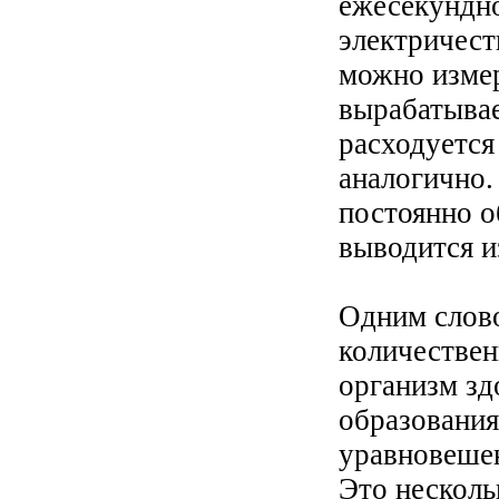
ежесекундно
электричест
можно измер
вырабатывае
расходуется
аналогично.
постоянно о
выводится и
Одним слово
количествен
организм зд
образования
уравновеше
Это несколь