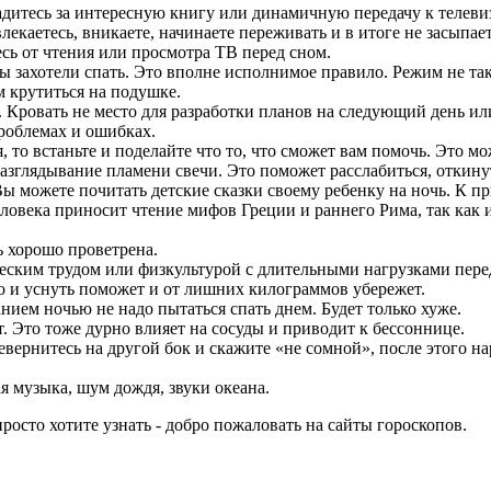
садитесь за интересную книгу или динамичную передачу к телеви
екаетесь, вникаете, начинаете переживать и в итоге не засыпает
сь от чтения или просмотра ТВ перед сном.
вы захотели спать. Это вполне исполнимое правило. Режим не так
м крутиться на подушке.
ь. Кровать не место для разработки планов на следующий день ил
проблемах и ошибках.
я, то встаньте и поделайте что то, что сможет вам помочь. Это м
азглядывание пламени свечи. Это поможет расслабиться, откину
Вы можете почитать детские сказки своему ребенку на ночь. К п
еловека приносит чтение мифов Греции и раннего Рима, так как 
ь хорошо проветрена.
еским трудом или физкультурой с длительными нагрузками перед
Это и уснуть поможет и от лишних килограммов убережет.
анием ночью не надо пытаться спать днем. Будет только хуже.
т. Это тоже дурно влияет на сосуды и приводит к бессоннице.
евернитесь на другой бок и скажите «не сомной», после этого н
я музыка, шум дождя, звуки океана.
осто хотите узнать - добро пожаловать на сайты гороскопов.