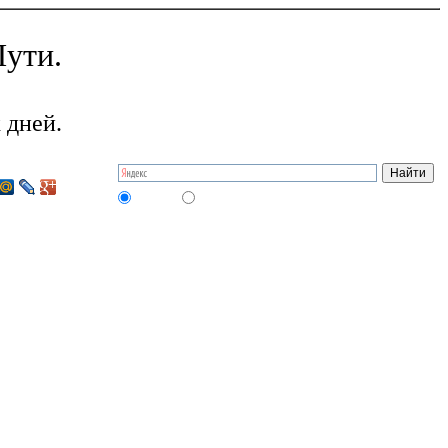
ути.
 дней.
на сайте
в интернете