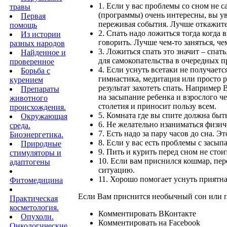
1. Если у вас проблемы со сном не 
травы
(программы) очень интересны, вы увл
Первая
переживая события. Лучше откажите
помощь
2. Спать надо ложиться тогда когда 
Из истории
говорить. Лучше чем-то заняться, че
разных народов
3. Ложиться спать это значит – спат
Найденное и
для самокопательства в очередных 
проверенное
4. Если уснуть всетаки не получаетс
Борьба с
гимнастика, медитация или просто р
курением
результат захотеть спать. Например 
Препараты
на засыпание ребенка и взрослого ч
животного
столетия и приносит пользу всем.
происхождения.
5. Комната где вы спите должна быт
Окружающая
6. Не желательно нзаниматься физич
среда.
7. Есть надо за пару часов до сна. 
Биоэнергетика.
8. Если у вас есть проблемы с засып
Природные
9. Пить и курить перед сном не стои
стимуляторы и
10. Если вам приснился кошмар, пер
адаптогены
ситуацию.
11. Хорошо помогает уснуть приятна
Фитомедицина
Если Вам приснится необычный сон или пр
Практическая
косметология.
Комментировать ВКонтакте
Опухоли.
Комментировать на Facebook
Онкологические