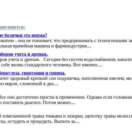
риглянется:
е болячки это норма?
окопею - она не понимает, что предпринимать с техногенными з
альная врачебная машина и фарминдустрия....
боров учета и дренаж.
ров учета и дренаж. Сегодня без систем водоснабжения, канали
себе жизнь стандартного человека. Вот именно....
еркулеза, гипотонии и гриппа.
ратит здоровый крепкий сон подушечка, наполненная хмелем, ме
з марли, сложенной в два....
се они достаточно просты в применении. Однако если головная
и поставить диагноз. Потом можно....
измельченной травы тимьяна и лазорки, щепотку травы мелиссы 
тка, остудить и процедить. Выпить за....