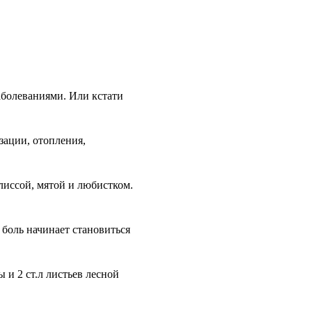
аболеваниями. Или кстати
зации, отопления,
лиссой, мятой и любистком.
 боль начинает становиться
и 2 ст.л листьев лесной