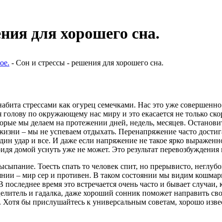
ения для хорошего сна.
ое.
- Сон и стрессы - решения для хорошего сна.
ита стрессами как огурец семечками. Нас это уже совершенно н
 голову по окружающему нас миру и это екасается не только ск
торые мы делаем на протежении дней, недель, месяцев. Остановит
жизни – мы не успеваем отдыхать. Перенапряжение часто достига
 один удар и все. И даже если напряжение не такое ярко выражен
ридя домой уснуть уже не может. Это результат перевозбуждения
сыпание. Тоесть спать то человек спит, но прерывисто, неглубо
янии – мир сер и противен. В таком состоянии мы видим кошмар
последнее время это встречается очень часто и бывает случаи, 
целитель и гадалка, даже хороший сонник поможет направить сво
ть. Хотя бы прислушайтесь к универсальным советам, хорошо изв