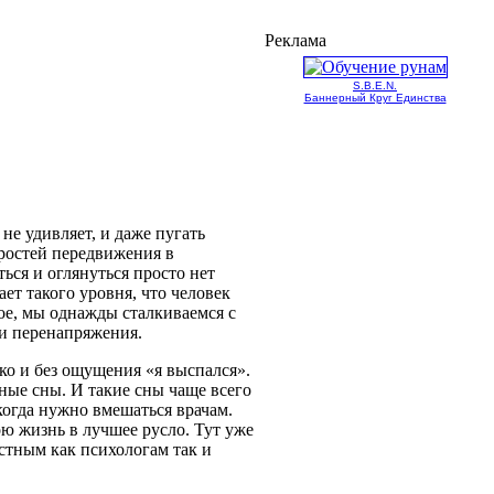
Реклама
S.B.E.N.
Баннерный Круг Единства
е удивляет, и даже пугать
оростей передвижения в
ься и оглянуться просто нет
ет такого уровня, что человек
ное, мы однажды сталкиваемся с
 и перенапряжения.
ко и без ощущения «я выспался».
ные сны. И такие сны чаще всего
когда нужно вмешаться врачам.
ю жизнь в лучшее русло. Тут уже
естным как психологам так и