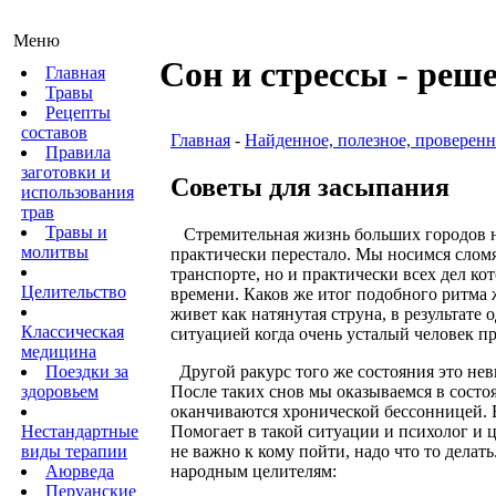
Меню
Сон и стрессы - реш
Главная
Травы
Рецепты
составов
Главная
-
Найденное, полезное, проверенн
Правила
заготовки и
Советы для засыпания
использования
трав
Травы и
Стремительная жизнь больших городов наб
молитвы
практически перестало. Мы носимся сломя
транспорте, но и практически всех дел ко
Целительство
времени. Каков же итог подобного ритма 
живет как натянутая струна, в результате
Классическая
ситуацией когда очень усталый человек п
медицина
Другой ракурс того же состояния это невы
Поездки за
После таких снов мы оказываемся в состо
здоровьем
оканчиваются хронической бессонницей. В 
Помогает в такой ситуации и психолог и 
Нестандартные
не важно к кому пойти, надо что то дела
виды терапии
народным целителям:
Аюрведа
Перуанские