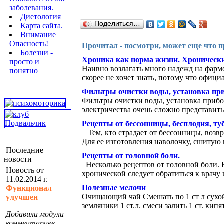
заболевания.
Диетология
Поделиться…
Карта сайта.
Внимание
Опасность!
Прочитал - посмотри, может еще что п
Болезни -
Хроника как норма жизни. Хронически
просто и
Наивно возлагать много надежд на фарм
понятно
скорее не хочет знать, потому что офици
Фильтры очистки воды, установка при
Фильтры очистки воды, установка прибо
электричества очень сложно представить 
Рецепты от бессонницы, бесплодия, туб
Тем, кто страдает от бессонницы, возв
Для ее изготовления наволочку, сшитую и
Последние
Рецепты от головной боли.
новости
Несколько рецептов от головной боли. В
Новость от
хронической следует обратиться к врачу 
11.02.2014 г.
Полезные мелочи
Функционал
Очищающий чай Смешать по 1 ст л сухой 
улучшен
земляники 1 ст.л. смеси залить 1 ст. кипя
Добавили модули
комментариев