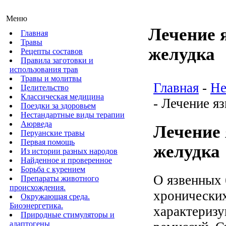
Меню
Лечение 
Главная
Травы
желудка
Рецепты составов
Правила заготовки и
использования трав
Травы и молитвы
Главная
-
Не
Целительство
Классическая медицина
- Лечение я
Поездки за здоровьем
Нестандартные виды терапии
Аюрведа
Лечение 
Перуанские травы
Первая помощь
желудка
Из истории разных народов
Найденное и проверенное
Борьба с курением
О язвенных 
Препараты животного
происхождения.
хронических
Окружающая среда.
Биоэнергетика.
характеризу
Природные стимуляторы и
адаптогены