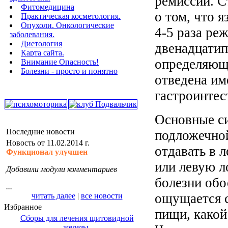
ремиссий. С
Фитомедицина
о том, что я
Практическая косметология.
Опухоли. Онкологические
4-5 раза реж
заболевания.
Диетология
двенадцатип
Карта сайта.
определяюща
Внимание Опасность!
Болезни - просто и понятно
отведена им
гастроинтес
Основные си
Последние новости
подложечной
Новость от 11.02.2014 г.
отдавать в 
Функционал улучшен
или левую л
Добавили модули комментариев
болезни обо
...
ощущается с
читать далее
|
все новости
Избранное
пищи, какой
Сборы для лечения щитовидной
железы.