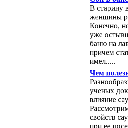
В старину 
женщины ро
Конечно, не
уже остывш
баню на ла
причем ста
имел.....
Чем полез
Разнообраз
ученых док
влияние са
Рассмотрим
свойств са
при ее пос