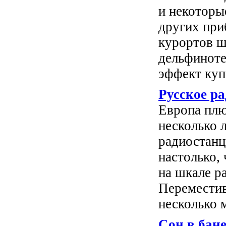
и некоторы
других пр
курортов ш
дельфинот
эффект куп
Русское р
Европа плю
несколько 
радиостанц
настолько, 
на шкале р
Переместив
несколько м
Сон в бане