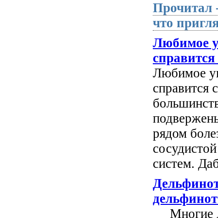
Прочитал 
что пригля
Любимое у
справится 
Любимое ув
справится 
большинств
подвержены
рядом боле
сосудистой
систем. Даб
Дельфинот
дельфинот
Многие де