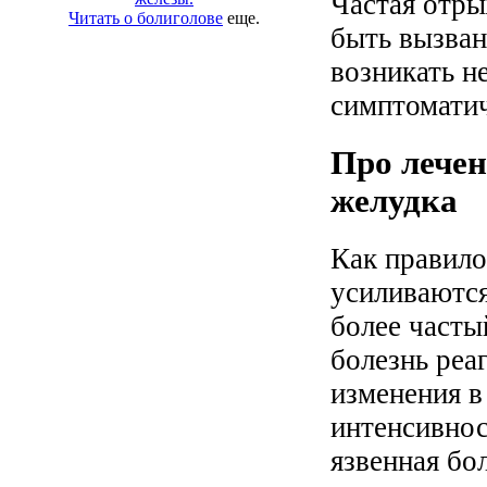
Частая отры
Читать о болиголове
еще.
быть вызван
возникать не
симптомати
Про лечен
желудка
Как правило
усиливаютс
более часты
болезнь реа
изменения в
интенсивнос
язвенная бо