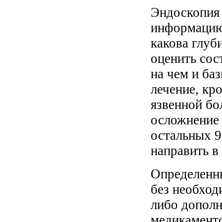
Эндоскопия 
информацию
какова глуб
оценить сост
на чем и ба
лечение, кр
язвенной бо
осложнение 
остальных 9
направить в
Определенны
без необход
либо допол
медикаменто