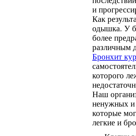
последствии
и прогресс
Как результ
одышка. У б
более пред
различным д
Бронхит ку
самостоятел
которого ле
недостаточн
Наш организ
ненужных и
которые мог
легкие и бр