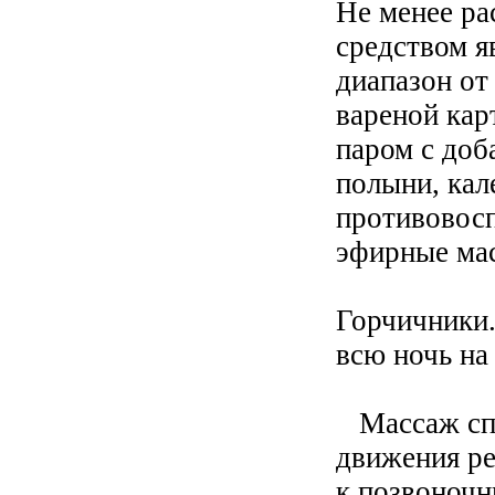
Не менее р
средством я
диапазон от
вареной кар
паром с доб
полыни, кал
противовосп
эфирные мас
Горчичники.
всю ночь на
Массаж сп
движения ре
к позвоночн