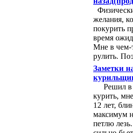
назад(про
Физический
желания, ко
покурить п
время ожид
Мне в чем-
рулить. Поэ
Заметки на
курильщик
Решил в о
курить, мн
12 лет, бли
максимум н
петлю лезь
сильно бьет