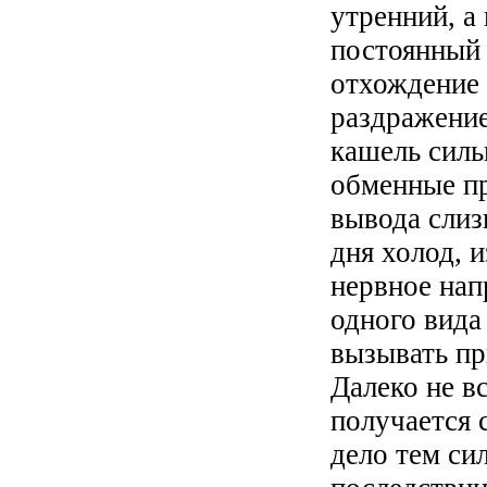
утренний, а
постоянный
отхождение
раздражение
кашель силь
обменные п
вывода слиз
дня холод, 
нервное нап
одного вида
вызывать п
Далеко не в
получается 
дело тем си