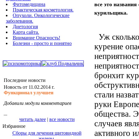
все это названия
Фитомедицина
Практическая косметология.
курильщика.
Опухоли. Онкологические
заболевания.
Диетология
Карта сайта.
Уж сколько
Внимание Опасность!
Болезни - просто и понятно
курение опа
неприятност
неприятност
бронхит кур
Последние новости
обструктивн
Новость от 11.02.2014 г.
стали назват
Функционал улучшен
руки Европе
Добавили модули комментариев
общества. Э
...
читать далее
|
все новости
случаев явл
Избранное
активного и
Сборы для лечения щитовидной
железы.