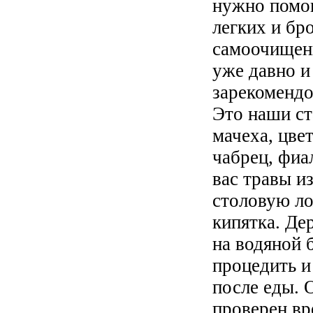
нужно помог
легких и бро
самоочищен
уже давно и
зарекомендо
Это наши ст
мачеха, цве
чабрец, фи
вас травы из
столовую ло
кипятка. Де
на водяной 
процедить и
после еды.
проверен в