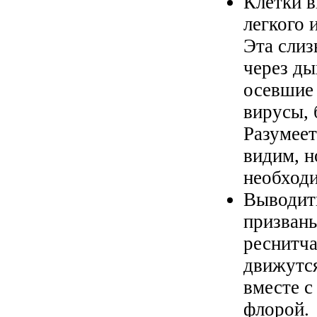
Клетки 
легкого 
Эта сли
через ды
осевшие 
вирусы, 
Разумеет
видим, н
необход
Выводит
призваны
реснитча
движутся
вместе с
флорой.