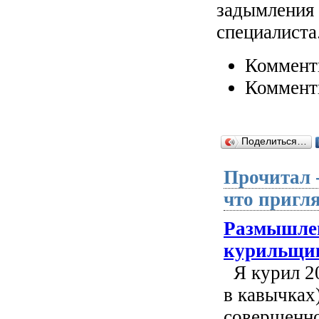
задымления 
специалиста
Коммент
Коммент
Поделиться…
Прочитал 
что пригля
Размышле
курильщик
Я курил 20
в кавычках
совершенно