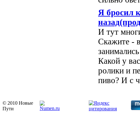
Я бросил к
назад(про
И тут многи
Скажите - 
занимались
Какой у вас
ролики и п
пиво? И с ч
© 2010 Новые
Пути