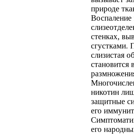
природе тка
Воспаление 
слизеотделе
стенках, вы
сгустками. 
слизистая о
становится 
размножения
Многочисле
никотин ли
защитные с
его иммунит
Симптоматик
его народны