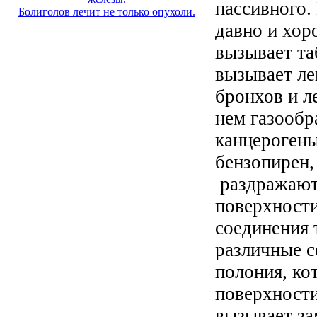
пассивного.
Болиголов лечит не только опухоли.
давно и хор
вызывает т
вызывает ле
бронхов и л
нем газообр
канцерогены
бензопирен,
раздражают
поверхности
соединения 
различные с
полония, ко
поверхности
вызывает за