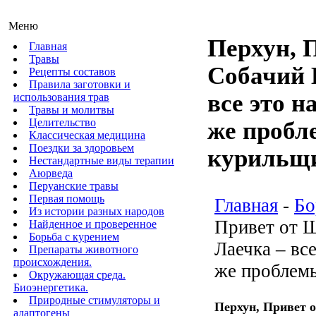
Меню
Перхун, 
Главная
Травы
Собачий 
Рецепты составов
Правила заготовки и
все это н
использования трав
Травы и молитвы
Целительство
же пробл
Классическая медицина
Поездки за здоровьем
курильщ
Нестандартные виды терапии
Аюрведа
Перуанские травы
Первая помощь
Главная
-
Бо
Из истории разных народов
Привет от Ш
Найденное и проверенное
Борьба с курением
Лаечка – все
Препараты животного
происхождения.
же проблемы
Окружающая среда.
Биоэнергетика.
Природные стимуляторы и
Перхун, Привет 
адаптогены