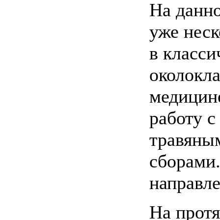
На данн
уже неск
в класси
околокл
медицин
работу с
травяны
сборами.
направл
На прот