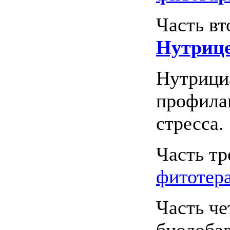
Часть вт
Нутрице
Нутрици
профила
стресса.
Часть тр
фитотера
Часть че