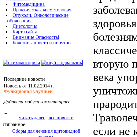
Фитомедицина
заболева
Практическая косметология.
Опухоли. Онкологические
здоровья
заболевания.
Диетология
Карта сайта.
болезня
Внимание Опасность!
Болезни - просто и понятно
классиче
вторую 
века упо
Последние новости
Новость от 11.02.2014 г.
уничтож
Функционал улучшен
прародит
Добавили модули комментариев
...
Траволе
читать далее
|
все новости
Избранное
если не 
Сборы для лечения щитовидной
железы.