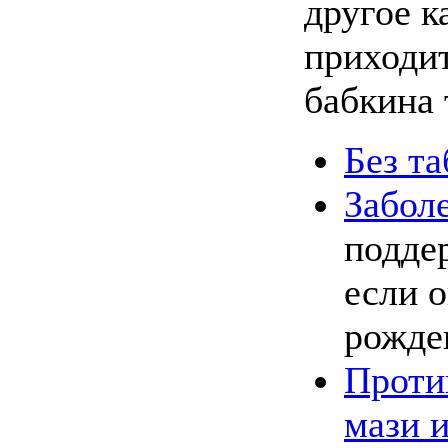
другое к
приходи
бабкина 
Без та
Забол
подде
если о
рожде
Проти
мази и