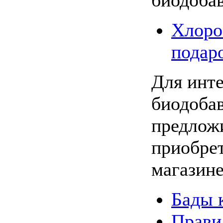
биодобав
Хлоро
подар
Для инт
биодоба
предложи
приобрет
магазине
Бады 
Прави