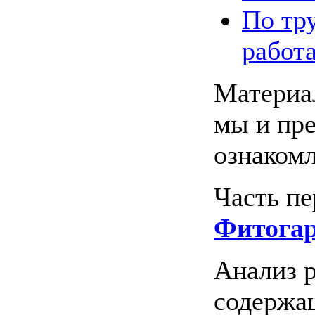
По тр
работ
Материа
мы и пре
ознакомл
Часть пе
Фитога
Анализ 
содержа