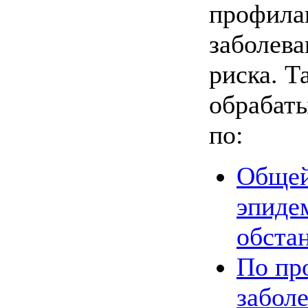
профила
заболева
риска. Т
обрабат
по:
Общей
эпиде
обстан
По пр
заболе