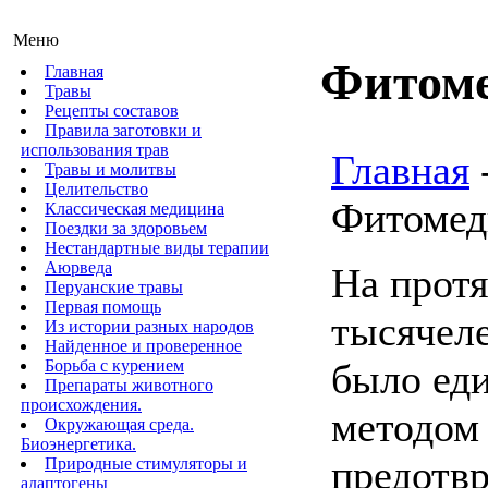
Меню
Фитом
Главная
Травы
Рецепты составов
Правила заготовки и
использования трав
Главная
Травы и молитвы
Целительство
Фитомед
Классическая медицина
Поездки за здоровьем
Нестандартные виды терапии
Аюрведа
На прот
Перуанские травы
Первая помощь
тысячел
Из истории разных народов
Найденное и проверенное
Борьба с курением
было ед
Препараты животного
происхождения.
методом
Окружающая среда.
Биоэнергетика.
предотв
Природные стимуляторы и
адаптогены