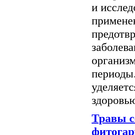
и исслед
примене
предотв
заболев
организ
периоды
уделяетс
здоровь
Травы 
фитога