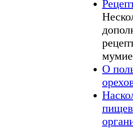
Рецеп
Неско
допол
рецеп
мумие
О пол
орехо
Наско
пищев
орган