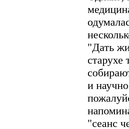
медицина
одумалас
нескольк
"Дать ж
старухе 
собирают
и научно
пожалуйс
напомин
"сеанс ч