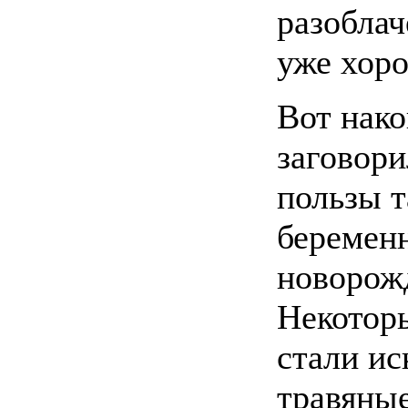
разоблач
уже хор
Вот нак
заговори
пользы т
беремен
новорож
Некотор
стали ис
травяны