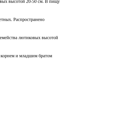
вых вы­сотой 20-50 см. В пищу
етных. Распространено
емейства лютико­вых высотой
м корнем и младшим братом