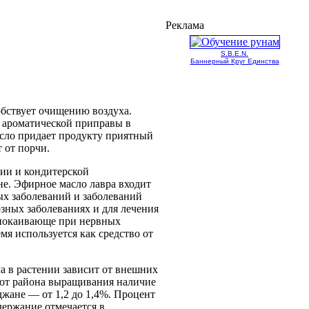
Реклама
S.B.E.N.
Баннерный Круг Единства
обствует очищению воздуха.
е ароматической приправы в
асло придает продукту приятный
 от порчи.
ии и кондитерской
е. Эфирное масло лавра входит
ых заболеваний и заболеваний
зных заболеваниях и для лечения
спокаивающе при нервных
емя используется как средство от
а в растении зависит от внешних
и от района выращивания наличие
йджане — от 1,2 до 1,4%. Процент
держание отмечается в