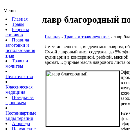
Меню
лавр благородный п
Главная
Травы
Рецепты
составов
Главная
-
Травы и траволечение.
- лавр бл
Правила
заготовки и
Летучие вещества, выделяемые лавром, об
использования
Сухой лавровый лист содержит до 5% эфир
трав
кулинарии в консервной, рыбной, мясной
Травы и
аромат. Эфирные масла лаврового листа о
молитвы
Эфир
Целительство
пром
в со
Классическая
желу
медицина
кожн
Поездки за
забо
здоровьем
ревм
Нестандартные
Все 
виды терапии
факт
Аюрведа
эфир
Перуанские
эфир