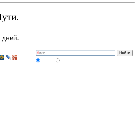
ути.
 дней.
на сайте
в интернете