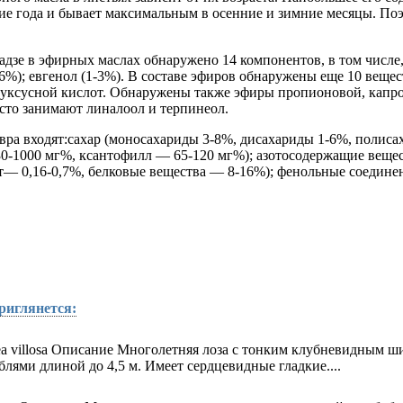
ние года и бывает максимальным в осенние и зимние месяцы. Поэ
зе в эфирных маслах обнаружено 14 компонентов, в том числе,
6%); евгенол (1-3%). В составе эфиров обнаружены еще 10 вещес
уксусной кислот. Обнаружены также эфиры пропионовой, капро
сто занимают линалоол и терпинеол.
авра входят:сахар (моносахариды 3-8%, дисахариды 1-6%, полис
0-1000 мг%, ксантофилл — 65-120 мг%); азотосодержащие вещест
т— 0,16-0,7%, белковые вещества — 8-16%); фенольные соедине
риглянется:
rea villosa Описание Многолетняя лоза с тонким клубневидным 
ями длиной до 4,5 м. Имеет сердцевидные гладкие....