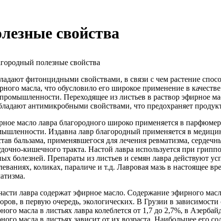
олезные свойства
агородный полезные свойства
ладают фитонцидными свойствами, в связи с чем растение спос
ного масла, что обусловило его широкое применение в качеств
 промышленности. Переходящее из листьев в раствор эфирное м
бладают антимикробными свойствами, что предохраняет продукт
ное масло лавра благородного широко применяется в парфюмер
ышленности. Издавна лавр благородный применяется в медицин
став бальзама, применявшегося для лечения ревматизма, сердечн
дочно-кишечного тракта. Настой лавра используется при гриппо
ых болезней. Препараты из листьев и семян лавра действуют у
леваниях, коликах, параличе и т.д. Лавровая мазь в настоящее вр
атизма.
части лавра содержат эфирное масло. Содержание эфирного масл
оров, в первую очередь, экологических. В Грузии в зависимост
ного масла в листьях лавра колеблется от 1,7 до 2,7%, в Азерба
ного масла в листьях зависит от их возраста. Наибольшее его со