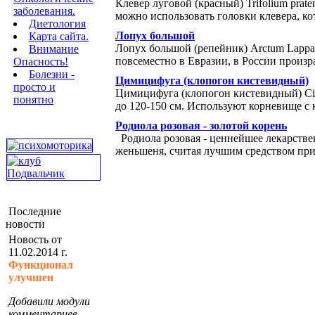
Клевер луговой (красный) Trifolium pra
заболевания.
можно использовать головки клевера, кот
Диетология
Лопух большой
Карта сайта.
Лопух большой (репейник) Arctum Lappa
Внимание
повсеместно в Евразии, в России произра
Опасность!
Болезни -
Цимицифуга (клопогон кистевидный)
просто и
Цимицифуга (клопогон кистевидный) Cim
понятно
до 120-150 см. Используют корневище с 
Родиола розовая - золотой корень
Родиола розовая - ценнейшее лекарс­тве
женьшеня, счи­тая лучшим средством при
Последние
новости
Новость от
11.02.2014 г.
Функционал
улучшен
Добавили модули
комментариев