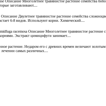
tense Описание Многолетнее травянистое растение семейства бобо
орые заго­тавливают....
 Описание Двулетнее травянистое растение семейства сложноцв
с­тает 6-8 видов. Используют корни. Химический....
idfuga racemosa Описание Многолетнее травянистое растение с
корнями. Экстракт цимицифуги занимает....
нное растение. Недаром его с древних времен вели­чают золоты
 лечении самых различных....