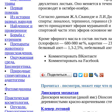
травы
двухлетних листьях. Оно меняется в тече
Первая
производят в октябре-ноябре.
помощь
Согласно данным Ж.А.Сванидзе и Л.И.Диад
Из истории
спирты: линалоол, терпинеол, гераниол (1
разных народов
место принадлежит эфирам муравьиной и 
Найденное и
спиртовой части этих эфиров основное ме
проверенное
Борьба с
Кроме эфирного масла в состав листьев л
курением
(хлорофилл — 680-980 мг%, каротин — 23
Препараты
белковый азот— 1,3-2,5%, небелковый азо
животного
происхождения.
Комментировать ВКонтакте
Окружающая
Комментировать на Facebook
среда.
Биоэнергетика.
Природные
Поделиться…
стимуляторы и
адаптогены
Прочитал - посмотри, может еще что п
Фитомедицина
Диоскорея мохнатая
Диоскорея мохнатая (дикий ямс) Diosco
Практическая
деревянистыми красно-коричневыми стебл
косметология.
Опухоли.
Клевер луговой
Онкологические