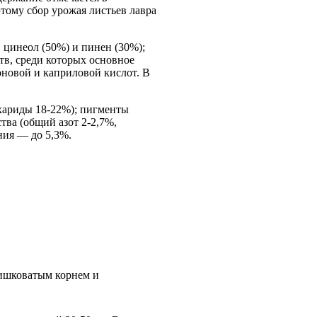
тому сбор урожая листьев лавра
 цинеол (50%) и пинен (30%);
тв, среди которых основное
новой и каприловой кислот. В
ахариды 18-22%); пигменты
ва (общий азот 2-2,7%,
ния — до 5,3%.
шишковатым корнем и